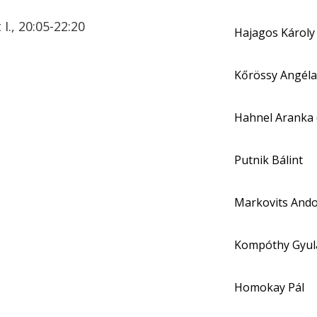
., 20:05-22:20
Hajagos Károly 
Kőrössy Angéla
Hahnel Aranka 
Putnik Bálint
Markovits And
Kompóthy Gyula
Homokay Pál