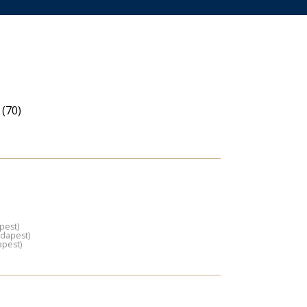
(70)
pest)
udapest)
apest)