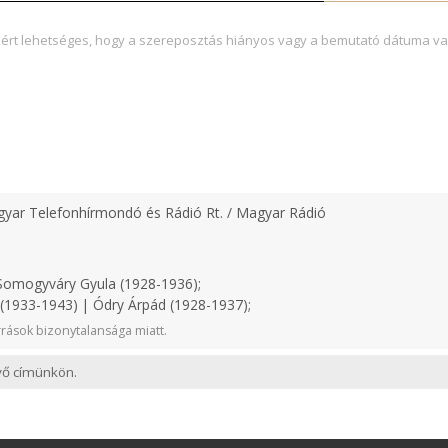
zért lehetséges, hogy a szereposztás hiányos vagy a bemutató dátuma va
yar Telefonhírmondó és Rádió Rt. / Magyar Rádió
omogyváry Gyula (1928-1936);
1933-1943) | Ódry Árpád (1928-1937);
rások bizonytalansága miatt.
evő címünkön.