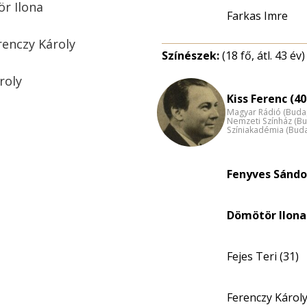
ör Ilona
Farkas Imre
enczy Károly
Színészek:
(18 fő, átl. 43 év)
roly
Kiss Ferenc (40
Magyar Rádió (Buda
Nemzeti Színház (B
Színiakadémia (Bud
Fenyves Sándo
Dömötör Ilona
Fejes Teri (31)
Ferenczy Károly