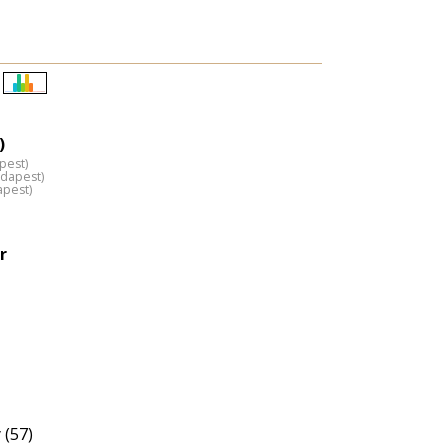
Életkori
eloszlás
)
nagyítása
pest)
udapest)
apest)
r
 (57)