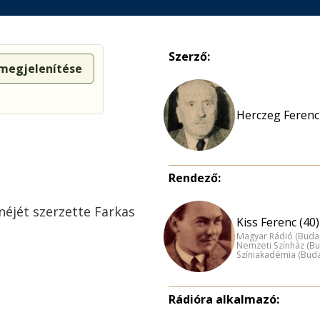
Szerző:
 megjelenítése
Herczeg Ferenc 
Rendező:
néjét szerzette Farkas
Kiss Ferenc (40)
Magyar Rádió (Buda
Nemzeti Színház (B
Színiakadémia (Bud
Rádióra alkalmazó: