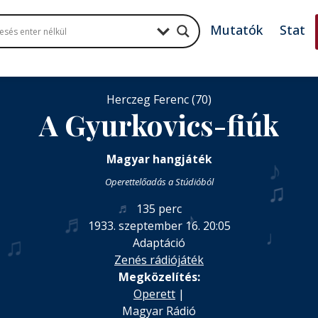
Mutatók
Stat
Herczeg Ferenc (70)
A Gyurkovics-fiúk
♪
Magyar hangjáték
♫
Operettelőadás a Stúdióból
♬
135 perc
♬
♪
1933. szeptember 16. 20:05
♩
♫
Adaptáció
Zenés rádiójáték
Megközelítés:
Operett
|
Magyar Rádió