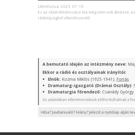
Létrehozva: 2025. 07. 19.
Ez az oldal létrehozása óta még nem volt átnézve, e
rádióújságból ellenőrizendő.
A bemutató idején az intézmény neve:
Mag
Ekkor a rádió és osztályainak irányítói:
Elnök:
Kozma Miklós (1925-1941);
Forrás
Dramaturg-igazgató (Drámai Osztály):
S
Dramaturgia főrendező:
Csanády György (
Az adatokban ellentmondások előfordulhatnak a for
Hiba? Javítanivaló? Hiány? Jelezd a nyitólap alján l