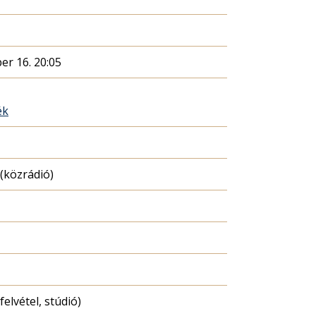
er 16. 20:05
ék
(közrádió)
felvétel, stúdió)