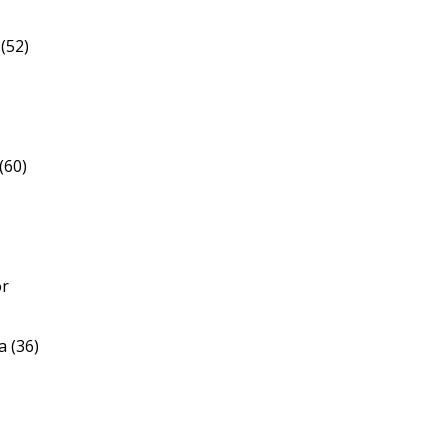
(52)
(60)
or
 (36)