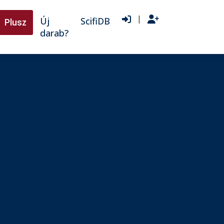
|
Új
ScifiDB
Plusz
darab?