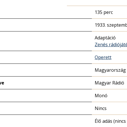
135 perc
1933. szeptemb
Adaptáció
Zenés rádióját
Operett
Magyarország 
ve
Magyar Rádió
Monó
Nincs
Élő adás (nincs 