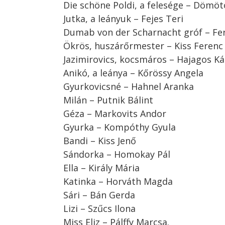
Die schöne Poldi, a felesége – Dömöt
Jutka, a leányuk – Fejes Teri
Dumab von der Scharnacht gróf – Fer
Ökrös, huszárőrmester – Kiss Ferenc
Jazimirovics, kocsmáros – Hajagos Ká
Anikó, a leánya – Kőrössy Angela
Gyurkovicsné – Hahnel Aranka
Milán – Putnik Bálint
Géza – Markovits Andor
Gyurka – Kompóthy Gyula
Bandi – Kiss Jenő
Sándorka – Homokay Pál
Ella – Király Mária
Katinka – Horváth Magda
Sári – Bán Gerda
Lizi – Szűcs Ilona
Miss Eliz – Pálffy Marcsa.