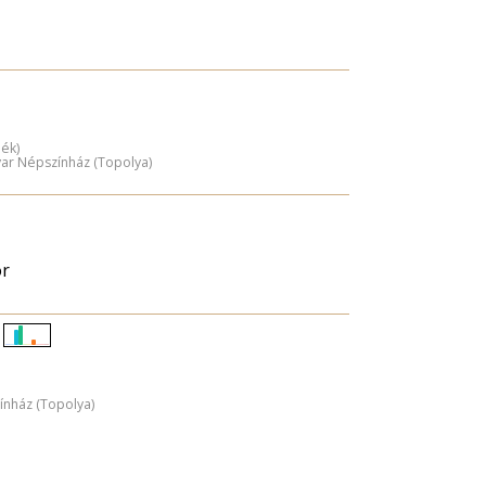
dék)
yar Népszínház (Topolya)
or
Életkori
eloszlás
ínház (Topolya)
nagyítása