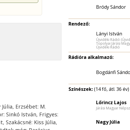
Bródy Sándor
Rendező:
Lányi István
Újvidéki Rádió (Újvi
Topolyai Járási Mag
Újvidéki Rádió
Rádióra alkalmazó:
Bogdánfi Sánd
Színészek:
(14 fő, átl. 36 év)
Lőrincz Lajos
Júlia, Erzsébet: M.
Járási Magyar Népsz
r: Sinkó István, Frigyes:
, Szakácsné: Kiss Júlia,
Nagy Júlia