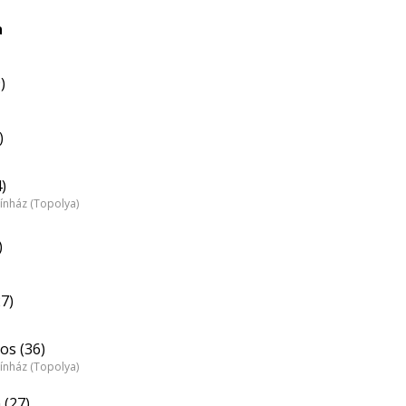
a
)
)
)
ínház (Topolya)
)
7)
os (36)
ínház (Topolya)
 (27)