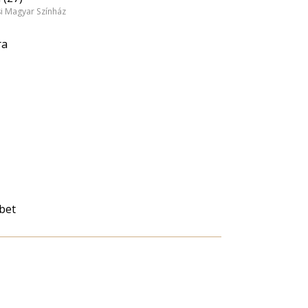
si Magyar Színház
ra
bet