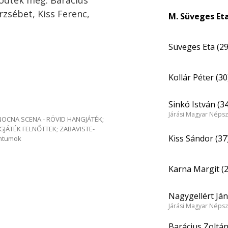
ödtek még: Barácius
rzsébet, Kiss Ferenc,
M. Süveges Et
Süveges Eta (29
Kollár Péter (30
Sinkó István (34
Járási Magyar Népsz
e NOCNA SCENA - RÖVID HANGJÁTÉK;
GJÁTÉK FELNŐTTEK; ZABAVISTE-
Kiss Sándor (37
entumok
Karna Margit (2
Nagygellért Ján
Járási Magyar Népsz
Barácius Zoltán