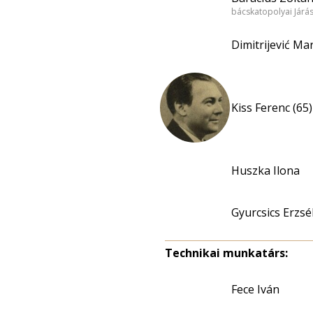
bácskatopolyai Járá
Dimitrijević Ma
Kiss Ferenc (65)
Huszka Ilona
Gyurcsics Erzsé
Technikai munkatárs:
Fece Iván