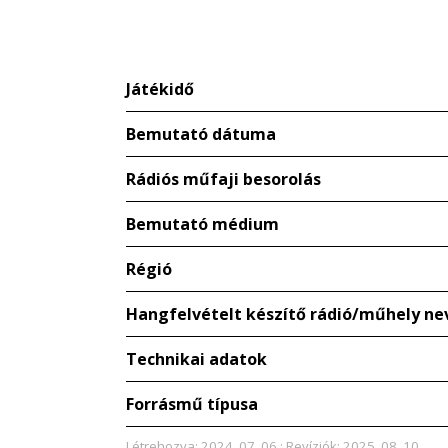
Játékidő
Bemutató dátuma
Rádiós műfaji besorolás
Bemutató médium
Régió
Hangfelvételt készítő rádió/műhely ne
Technikai adatok
Forrásmű típusa
Létrehozva: 2024. 07. 06.; Revíziók: 2025. 08. 10.