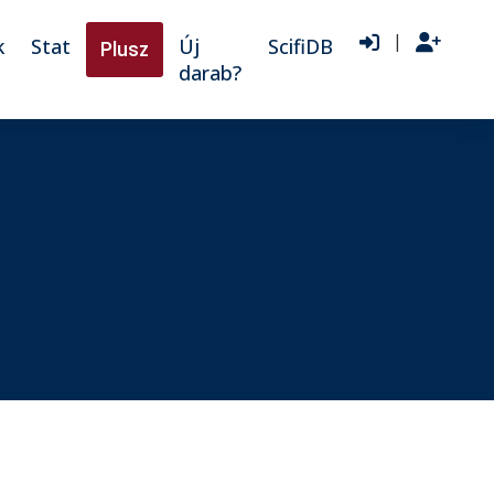
|
k
Stat
Új
ScifiDB
Plusz
darab?