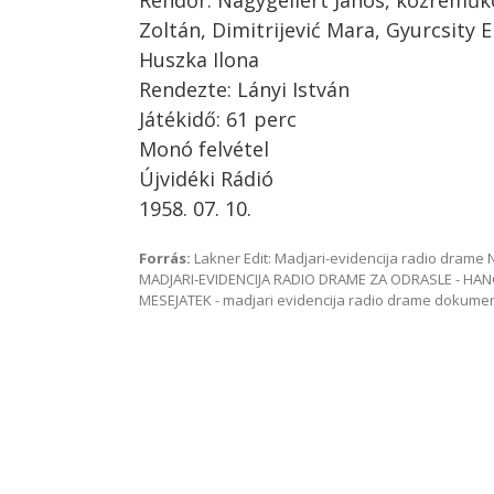
Rendőr: Nagygellért János, közreműk
Zoltán, Dimitrijević Mara, Gyurcsity E
Huszka Ilona
Rendezte: Lányi István
Játékidő: 61 perc
Monó felvétel
Újvidéki Rádió
1958. 07. 10.
Forrás:
Lakner Edit: Madjari-evidencija radio dram
MADJARI-EVIDENCIJA RADIO DRAME ZA ODRASLE - HAN
MESEJATEK - madjari evidencija radio drame dokum