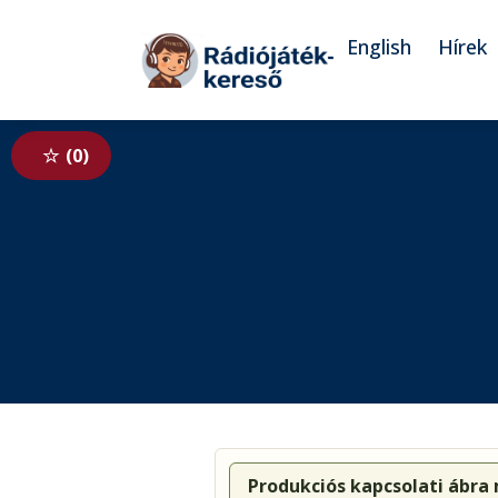
Tovább a navigációhoz
Tovább a tartalomhoz
English
Hírek
0
Produkciós kapcsolati ábra