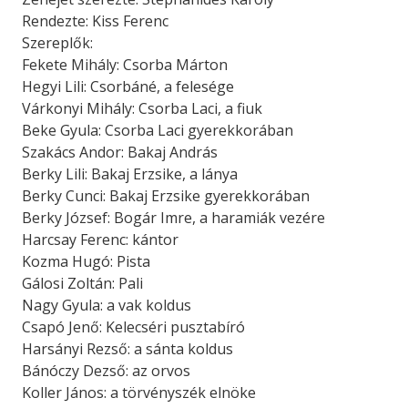
Rendezte: Kiss Ferenc
Szereplők:
Fekete Mihály: Csorba Márton
Hegyi Lili: Csorbáné, a felesége
Várkonyi Mihály: Csorba Laci, a fiuk
Beke Gyula: Csorba Laci gyerekkorában
Szakács Andor: Bakaj András
Berky Lili: Bakaj Erzsike, a lánya
Berky Cunci: Bakaj Erzsike gyerekkorában
Berky József: Bogár Imre, a haramiák vezére
Harcsay Ferenc: kántor
Kozma Hugó: Pista
Gálosi Zoltán: Pali
Nagy Gyula: a vak koldus
Csapó Jenő: Kelecséri pusztabíró
Harsányi Rezső: a sánta koldus
Bánóczy Dezső: az orvos
Koller János: a törvényszék elnöke