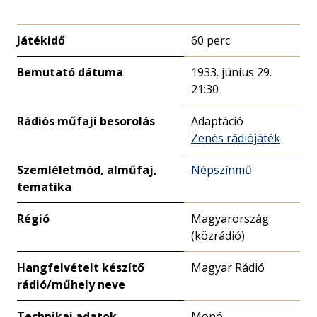
Játékidő
60 perc
Bemutató dátuma
1933. június 29.
21:30
Rádiós műfaji besorolás
Adaptáció
Zenés rádiójáték
Szemléletmód, alműfaj,
Népszínmű
tematika
Régió
Magyarország
(közrádió)
Hangfelvételt készítő
Magyar Rádió
rádió/műhely neve
Technikai adatok
Monó