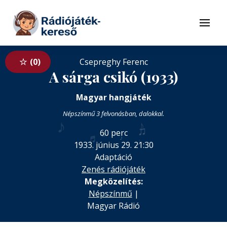
Tovább a navigációhoz
Tovább a tartalomhoz
Menü
0
Csepreghy Ferenc
A sárga csikó (1933)
Magyar hangjáték
Népszínmű 3 felvonásban, dalokkal.
♪
♪
♫
60 perc
♬
♬
♪
♩
♫
1933. június 29. 21:30
Adaptáció
Zenés rádiójáték
Megközelítés:
Népszínmű
|
Magyar Rádió