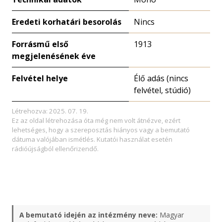
Eredeti korhatári besorolás
Nincs
Forrásmű első
1913
megjelenésének éve
Felvétel helye
Élő adás (nincs
felvétel, stúdió)
Létrehozva: 2025. 07. 19.
Ez az oldal létrehozása óta még nem volt átnézve, ezért
lehetséges, hogy a szereposztás hiányos vagy a bemutató
dátuma valójában ismétlés. Kutatói használat esetén
rádióújságból ellenőrizendő.
A bemutató idején az intézmény neve:
Magyar