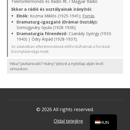
Telefonhírmondó és Rádió Rt. / Magyar Rádió
Ekkor a rádió és osztályainak irányítói:
Elnök:
Kozma Miklós (1925-1941);
Forrás
Dramaturg-igazgató (Drámai Osztály):
Somogyváry Gyula (1928-1936);
Dramaturgia főrendező:
Csanády György (1933-
1943) | Ódry Árpád (1928-1937);
Az adatokban ellentmondások előfordulhatnak a források
bizonytalansága miatt.
Hiba? Javítanivaló? Hiány? Jelezd a nyitólap alján levő
címünkön.
© 2026 All rights reserved.
Oldal tetejére
HUN