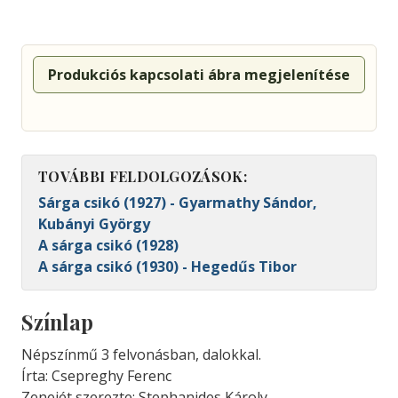
Produkciós kapcsolati ábra megjelenítése
TOVÁBBI FELDOLGOZÁSOK:
Sárga csikó (1927) - Gyarmathy Sándor,
Kubányi György
A sárga csikó (1928)
A sárga csikó (1930) - Hegedűs Tibor
Színlap
Népszínmű 3 felvonásban, dalokkal.
Írta: Csepreghy Ferenc
Zenejét szerezte: Stephanides Károly