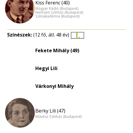
Kiss Ferenc (40)
Magyar Rádió (Budapest)
Nemzeti Színház (Budapest)
Színiakadémia (Budapest)
Színészek:
(12 fő, átl. 48 év)
Életkori
eloszlás
Fekete Mihály (49)
nagyítása
Hegyi Lili
Várkonyi Mihály
Berky Lili (47)
Művész Színház (Budapest)