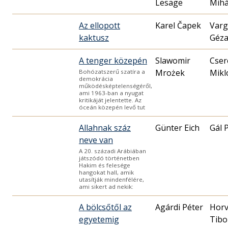
Lesage
Mihá
Az ellopott
Karel Čapek
Varg
kaktusz
Géz
A tenger közepén
Slawomir
Cser
Mrożek
Mikl
Bohózatszerű szatíra a
demokrácia
működésképtelenségéről,
ami 1963-ban a nyugat
kritikáját jelentette. Az
óceán közepén levő tut
Allahnak száz
Günter Eich
Gál 
neve van
A 20. századi Arábiában
játszódó történetben
Hakim és felesége
hangokat hall, amik
utasítják mindenfélére,
ami sikert ad nekik:
A bölcsőtől az
Agárdi Péter
Horv
egyetemig