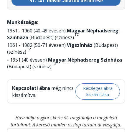
51-141. idősor-adatok betöltése
Munkássága:
1951 - 1960 (40-49 évesen)
Magyar Néphadsereg
1
2
Színháza
(Budapest) (színész)
1961 - 1982 (50-71 évesen)
Vígszínház
(Budapest)
1
2
(színész)
- 1951 (40 évesen)
Magyar Néphadsereg Színháza
1
2
(Budapest) (színész)
Kapcsolati ábra
még nincs
Részleges ábra
kiszámítása
kiszámítva.
Használja a gyors keresőt, megtalálja a megfelelő
tartalmat. A kereső minden oszlop tartalmát vizsgálja.