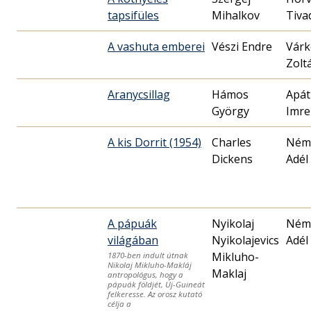
tapsifüles
Mihalkov
Tiva
A vashuta emberei
Vészi Endre
Várk
Zolt
Aranycsillag
Hámos
Apát
György
Imre
A kis Dorrit (1954)
Charles
Ném
Dickens
Adél
A pápuák
Nyikolaj
Ném
világában
Nyikolajevics
Adél
Mikluho-
1870-ben indult útnak
Nikolaj Mikluho-Makláj
Maklaj
antropológus, hogy a
pápuák földjét, Új-Guineát
felkeresse. Az orosz kutató
célja a