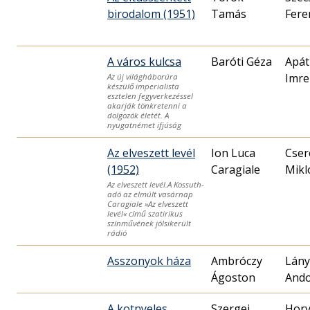
birodalom (1951)
Tamás
Fere
A város kulcsa
Baróti Géza
Apát
Imre
Az új világháborúra
készülő imperialista
esztelen fegyverkezéssel
akarják tönk­retenni a
dolgozók életét. A
nyugatnémet ifjúság
Az elveszett levél
Ion Luca
Cser
(1952)
Caragiale
Mikl
Az elveszett levél.A Kossuth-
adó az elmúlt vasárnap
Caragiale »Az elveszett
levél« című szatirikus
színművének jólsikerült
rádió
Asszonyok háza
Ambróczy
Lány
Ágoston
And
A kotnyeles
Szergej
Horv