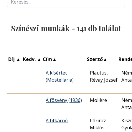
Színészi munkák -
141
db találat
Díj
▲
Kedv.
▲
Cím
▲
Szerző
▲
Rend
A kísértet
Plautus,
Ném
(Mostellaria)
Révay József
Anta
A fösvény (1936)
Molière
Ném
Anta
A titkárnő
Lőrincz
Kisz
Miklós
Gyul