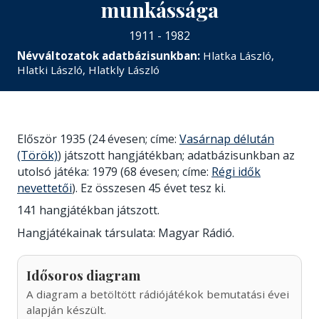
munkássága
1911 - 1982
Névváltozatok adatbázisunkban:
Hlatka László,
Hlatki László, Hlatkly László
Először 1935 (24 évesen; címe:
Vasárnap délután
(Török)
) játszott hangjátékban; adatbázisunkban az
utolsó játéka: 1979 (68 évesen; címe:
Régi idők
nevettetői
). Ez összesen 45 évet tesz ki.
141 hangjátékban játszott.
Hangjátékainak társulata: Magyar Rádió.
Idősoros diagram
A diagram a betöltött rádiójátékok bemutatási évei
alapján készült.