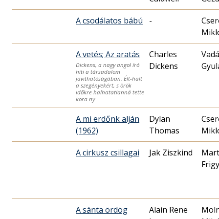
A csodálatos bábú
-
Cser
Mikl
A vetés; Az aratás
Charles
Vadá
Dickens
Gyul
Dickens, a nagy angol író
hiti a társadalom
javithatóságában. Élt-halt
a szegényekért, s örök
időkre halhatatlanná tette
kora ny
A mi erdőnk alján
Dylan
Cser
(1962)
Thomas
Mikl
A cirkusz csillagai
Jak Ziszkind
Mar
Frig
A sánta ördög
Alain Rene
Mol