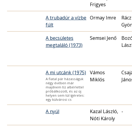
Frigyes
A trubadúr a vízbe
Ormay Imre
Rácz
fúlt
Györ
A becsületes
Semsei Jenő
Boz
megtaláló (1973)
Lász
A mi utcánk (1975)
Vámos
Csaj
Miklós
Jáno
A fiatal pár házasságuk
négy évében már
majdnem tíz albérlettel
próbálkozott, és az új
helyen sem túl ígéretes:
egy külvárosi cs
A nyúl
Kazal László,
-
Nóti Károly