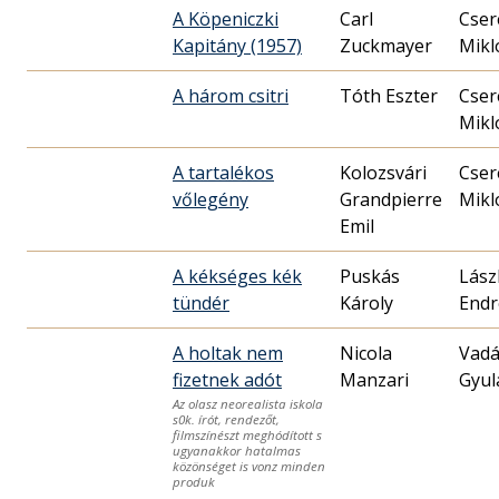
A Köpeniczki
Carl
Cser
Kapitány (1957)
Zuckma­­yer
Mikl
A három csitri
Tóth Eszter
Cser
Mikl
A tartalékos
Kolozsvári
Cser
vőlegény
Grandpierre
Mikl
Emil
A kékséges kék
Puskás
Lász
tündér
Károly
Endr
A holtak nem
Nicola
Vadá
fizetnek adót
Manzari
Gyul
Az olasz neorealista iskola
s0k. írót, rendezőt,
filmszínészt meghódított s
ugyanakkor hatalmas
közönséget is vonz minden
produk