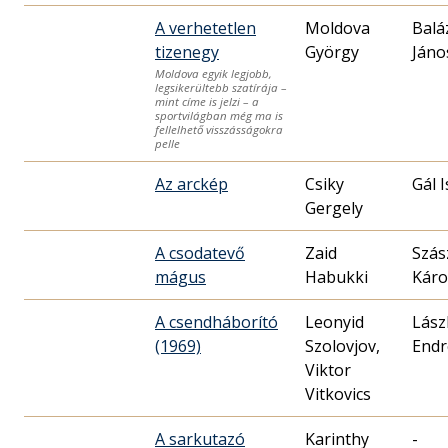
A verhetetlen
Moldova
Balá
tizenegy
György
Jáno
Moldova egyik legjobb,
legsikerültebb szatírája –
mint címe is jelzi – a
sportvilágban még ma is
fellelhető visszásságokra
pelle
Az arckép
Csiky
Gál 
Gergely
A csodatevő
Zaid
Szás
mágus
Habukki
Káro
A csendháborító
Leonyid
Lász
(1969)
Szolovjov,
Endr
Viktor
Vitkovics
A sarkutazó
Karinthy
-