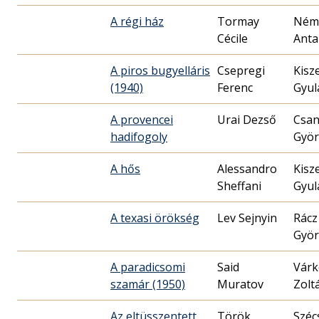
A régi ház
Tormay
Ném
Cécile
Anta
A piros bugyelláris
Csepregi
Kisz
(1940)
Ferenc
Gyul
A provencei
Urai Dezső
Csan
hadifogoly
Györ
A hős
Alessandro
Kisz
Sheffani
Gyul
A texasi örökség
Lev Sejnyin
Rácz
Györ
A paradicsomi
Said
Várk
szamár (1950)
Muratov
Zolt
Az eltüsszentett
Török
Széc