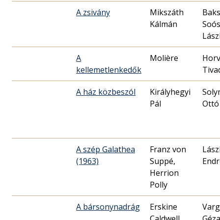
A zsivány
Mikszáth
Baks
Kálmán
Soó
Lász
A
Molière
Horv
kellemetlenkedők
Tiva
A ház közbeszól
Királyhegyi
Soly
Pál
Ottó
A szép Galathea
Franz von
Lász
(1963)
Suppé,
Endr
Herrion
Polly
A bársonynadrág
Erskine
Varg
Caldwell
Géz