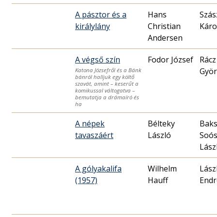
A pásztor és a
Hans
Szás
királylány
Christian
Káro
Andersen
A végső szín
Fodor József
Rácz
Györ
Katona Józsefről és a Bánk
bánról halljuk egy költő
szavát, amint – keserűt a
komikussal váltogatva –
bemutatja a drámaíró és
ha
A népek
Bélteky
Baks
tavaszáért
László
Soó
Lász
A gólyakalifa
Wilhelm
Lász
(1957)
Hauff
Endr