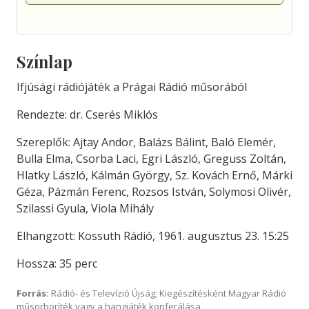
Színlap
Ifjúsági rádiójáték a Prágai Rádió műsorából
Rendezte: dr. Cserés Miklós
Szereplők: Ajtay Andor, Balázs Bálint, Baló Elemér,
Bulla Elma, Csorba Laci, Egri László, Greguss Zoltán,
Hlatky László, Kálmán György, Sz. Kovách Ernő, Márki
Géza, Pázmán Ferenc, Rozsos István, Solymosi Olivér,
Szilassi Gyula, Viola Mihály
Elhangzott: Kossuth Rádió, 1961. augusztus 23. 15:25
Hossza: 35 perc
Forrás:
Rádió- és Televízió Újság; Kiegészítésként Magyar Rádió
műsorboríték vagy a hangjáték konferálása