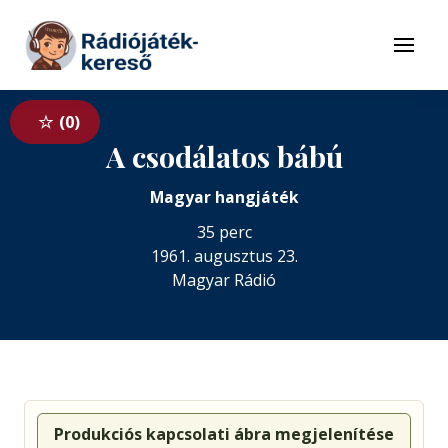
Tovább a navigációhoz
Tovább a tartalomhoz
Menü
0
A csodálatos bábú
Magyar hangjáték
35 perc
1961. augusztus 23.
Magyar Rádió
Produkciós kapcsolati ábra megjelenítése