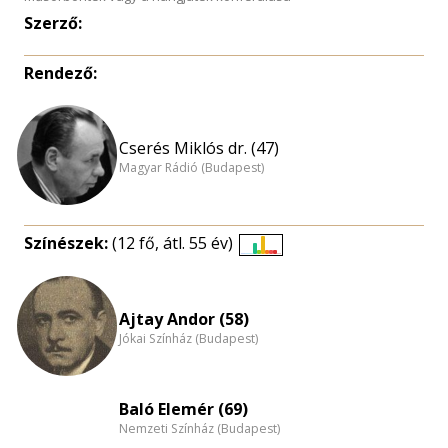
Szerző:
Rendező:
Cserés Miklós dr. (47)
Magyar Rádió (Budapest)
Színészek:
(12 fő, átl. 55 év)
Életkori
eloszlás
nagyítása
Ajtay Andor (58)
Jókai Színház (Budapest)
Baló Elemér (69)
Nemzeti Színház (Budapest)