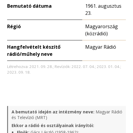
Bemutató dátuma
1961. augusztus
23.
Régió
Magyarország
(közrádió)
Hangfelvételt készítő
Magyar Rádió
rádió/műhely neve
Létrehozva: 2021. 09. 28.; Revíziók: 2022. 07. 04.; 2023. 01. 04.;
2023. 09. 18.
A bemutató idején az intézmény neve:
Magyar Rádió
és Televízió (MRT)
Ekkor a rádió és osztályainak irányítói:
Elnök:
Gács László (1958-1962);