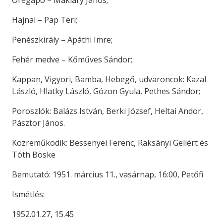
Öregapó – Makláry János;
Hajnal – Pap Teri;
Penészkirály – Apáthi Imre;
Fehér medve – Kőműves Sándor;
Kappan, Vigyori, Bamba, Hebegő, udvaroncok: Kazal
László, Hlatky László, Gózon Gyula, Pethes Sándor;
Poroszlók: Balázs István, Berki József, Heltai Andor,
Pásztor János.
Közreműködik: Bessenyei Ferenc, Raksányi Gellért és
Tóth Böske
Bemutató: 1951. március 11., vasárnap, 16:00, Petőfi
Ismétlés:
1952.01.27, 15.45