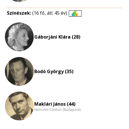
Színészek:
(16 fő, átl. 45 év)
Életkori
eloszlás
nagyítása
Gáborjáni Klára (28)
Bodó György (35)
Maklári János (44)
Nemzeti Színház (Budapest)