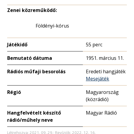
Zenei közreműködő:
Földényi-kórus
Játékidő
55 perc
Bemutató dátuma
1951. március 11.
Rádiós műfaji besorolás
Eredeti hangjáték
Mesejáték
Régió
Magyarország
(közrádió)
Hangfelvételt készítő
Magyar Rádió
rádió/műhely neve
Létrehozva: 2021. 09. 29.; Revíziók: 2022. 12. 16.