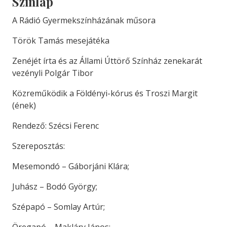
Színlap
A Rádió Gyermekszínházának műsora
Török Tamás mesejátéka
Zenéjét írta és az Állami Úttörő Színház zenekarát
vezényli Polgár Tibor
Közreműködik a Földényi-kórus és Troszi Margit
(ének)
Rendező: Szécsi Ferenc
Szereposztás:
Mesemondó – Gáborjáni Klára;
Juhász – Bodó György;
Szépapó – Somlay Artúr;