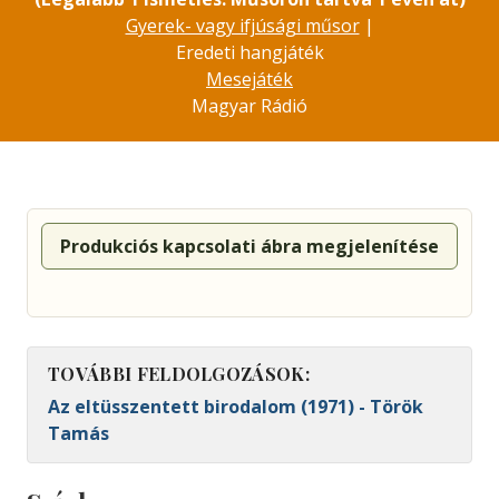
Gyerek- vagy ifjúsági műsor
|
Eredeti hangjáték
Mesejáték
Magyar Rádió
Produkciós kapcsolati ábra megjelenítése
TOVÁBBI FELDOLGOZÁSOK:
Az eltüsszentett birodalom (1971) - Török
Tamás