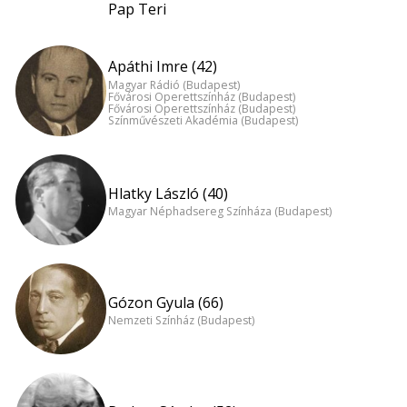
Pap Teri
Apáthi Imre (42)
Magyar Rádió (Budapest)
Fővárosi Operettszínház (Budapest)
Fővárosi Operettszínház (Budapest)
Színművészeti Akadémia (Budapest)
Hlatky László (40)
Magyar Néphadsereg Színháza (Budapest)
Gózon Gyula (66)
Nemzeti Színház (Budapest)