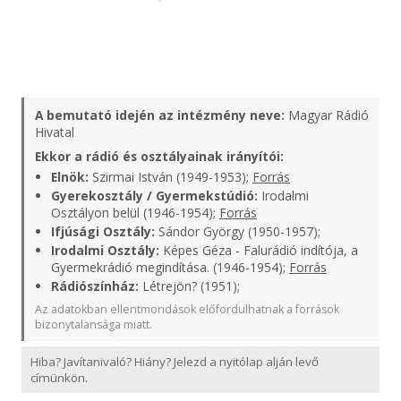
A bemutató idején az intézmény neve:
Magyar Rádió
Hivatal
Ekkor a rádió és osztályainak irányítói:
Elnök:
Szirmai István (1949-1953);
Forrás
Gyerekosztály / Gyermekstúdió:
Irodalmi
Osztályon belül (1946-1954);
Forrás
Ifjúsági Osztály:
Sándor György (1950-1957);
Irodalmi Osztály:
Képes Géza - Falurádió indítója, a
Gyermekrádió megindítása. (1946-1954);
Forrás
Rádiószínház:
Létrejön? (1951);
Az adatokban ellentmondások előfordulhatnak a források
bizonytalansága miatt.
Hiba? Javítanivaló? Hiány? Jelezd a nyitólap alján levő
címünkön.