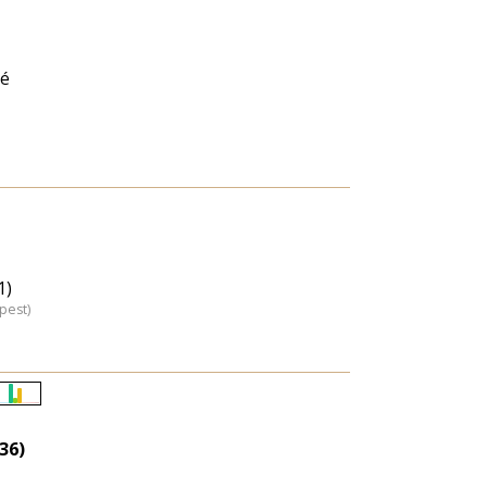
pé
1)
pest)
Életkori
eloszlás
36)
nagyítása