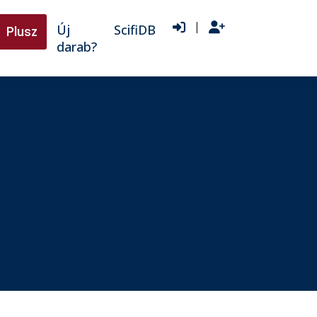
|
Új
ScifiDB
Plusz
darab?