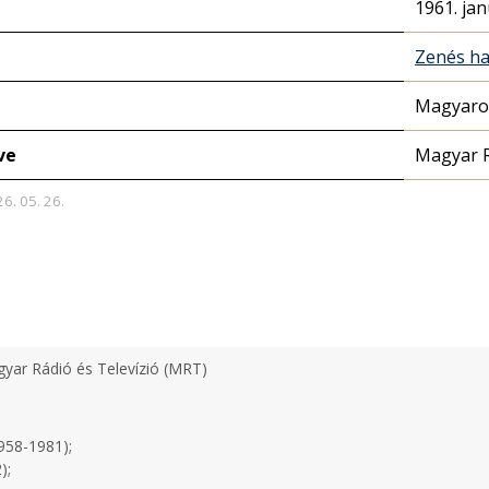
1961. jan
Zenés ha
Magyaror
ve
Magyar 
26. 05. 26.
yar Rádió és Televízió (MRT)
958-1981);
);