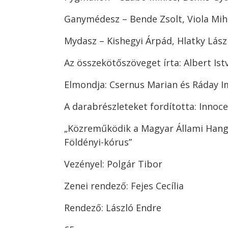
Ganymédesz – Bende Zsolt, Viola Mih
Mydasz – Kishegyi Árpád, Hlatky Lász
Az összekötőszöveget írta: Albert Ist
Elmondja: Csernus Marian és Ráday I
A darabrészleteket fordította: Innoc
„Közreműködik a Magyar Állami Hang
Földényi-kórus”
Vezényel: Polgár Tibor
Zenei rendező: Fejes Cecília
Rendező: László Endre