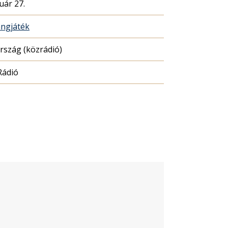
uár 27.
ngjáték
szág (közrádió)
Rádió