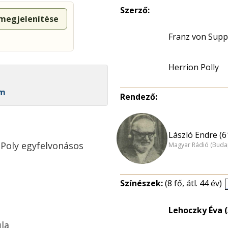
Szerző:
 megjelenítése
Franz von Sup
Herrion Polly
ám
Rendező:
László Endre (6
 Poly egyfelvonásos
Magyar Rádió (Buda
Színészek:
(8 fő, átl. 44 év)
Lehoczky Éva (
la