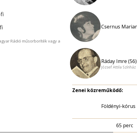
fi
Csernus Marian
fi
Magyar Rádió műsorboríték vagy a
Ráday Imre (56)
József Attila Színhá
Zenei közreműködő:
Földényi-kórus
65 perc