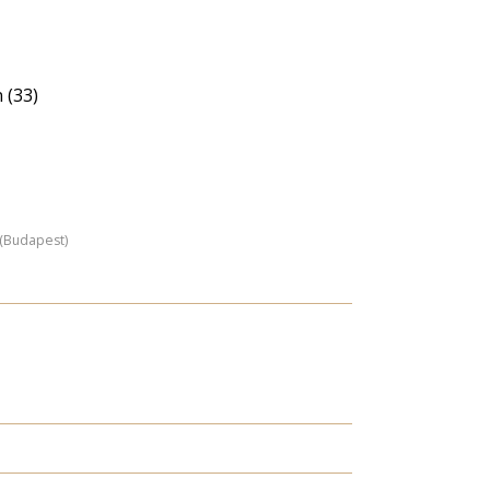
 (33)
z (Budapest)