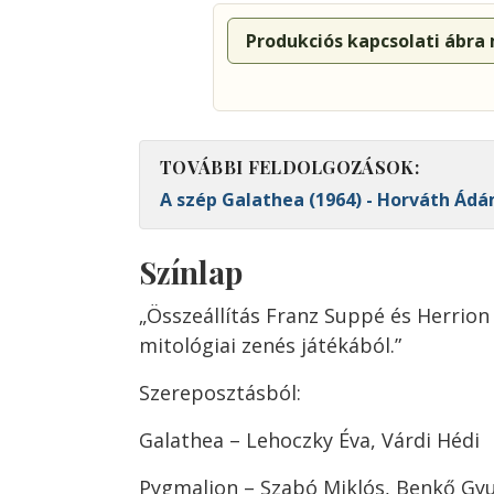
Produkciós kapcsolati ábra
TOVÁBBI FELDOLGOZÁSOK:
A szép Galathea (1964) - Horváth Ád
Színlap
„Összeállítás Franz Suppé és Herrion
mitológiai zenés játékából.”
Szereposztásból:
Galathea – Lehoczky Éva, Várdi Hédi
Pygmalion – Szabó Miklós, Benkő Gyu