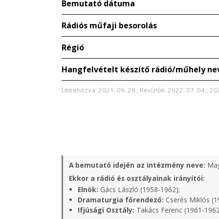
Bemutató dátuma
Rádiós műfaji besorolás
Régió
Hangfelvételt készítő rádió/műhely ne
Létrehozva: 2021. 09. 28.; Revíziók: 2022. 07. 04.; 20
A bemutató idején az intézmény neve:
Mag
Ekkor a rádió és osztályainak irányítói:
Elnök:
Gács László (1958-1962);
Dramaturgia főrendező:
Cserés Miklós (1
Ifjúsági Osztály:
Takács Ferenc (1961-1962