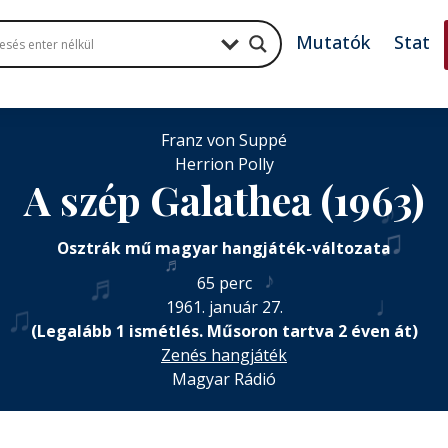
Mutatók
Stat
Franz von Suppé
Herrion Polly
A szép Galathea (1963)
♪
♫
Osztrák mű magyar hangjáték-változata
♬
♬
♪
65 perc
♩
1961. január 27.
♫
(Legalább 1 ismétlés. Műsoron tartva 2 éven át)
Zenés hangjáték
Magyar Rádió