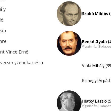
ály
Szabó Miklós (
ló
ván
mre
Benkő Gyula (
Vígszínház (Budapes
ent Vince Ernő
versenyzenekar és a
Viola Mihály (39
Kishegyi Árpád 
Hlatky László (
Vígszínház (Budapes