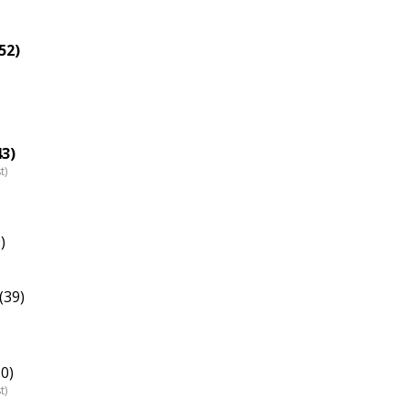
52)
43)
t)
)
(39)
50)
t)