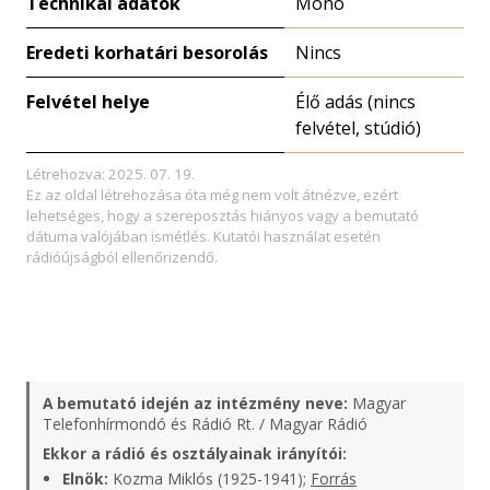
Technikai adatok
Monó
Eredeti korhatári besorolás
Nincs
Felvétel helye
Élő adás (nincs
felvétel, stúdió)
Létrehozva: 2025. 07. 19.
Ez az oldal létrehozása óta még nem volt átnézve, ezért
lehetséges, hogy a szereposztás hiányos vagy a bemutató
dátuma valójában ismétlés. Kutatói használat esetén
rádióújságból ellenőrizendő.
A bemutató idején az intézmény neve:
Magyar
Telefonhírmondó és Rádió Rt. / Magyar Rádió
Ekkor a rádió és osztályainak irányítói:
Elnök:
Kozma Miklós (1925-1941);
Forrás