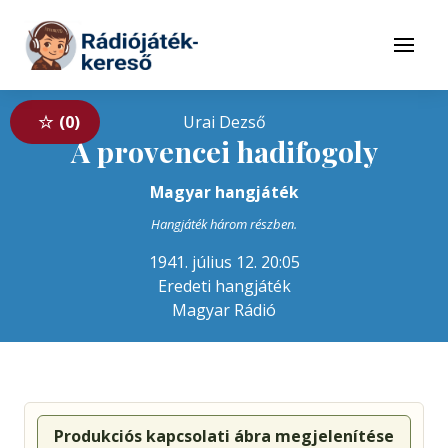
Tovább a navigációhoz
Tovább a tartalomhoz
Menü
0
Urai Dezső
A provencei hadifogoly
Magyar hangjáték
Hangjáték három részben.
1941. július 12. 20:05
Eredeti hangjáték
Magyar Rádió
Produkciós kapcsolati ábra megjelenítése