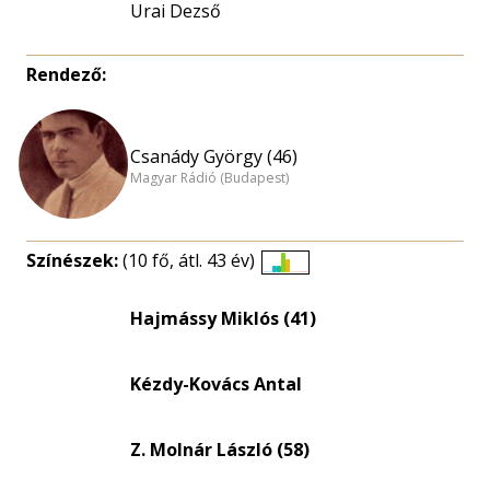
Urai Dezső
Rendező:
Csanády György (46)
Magyar Rádió (Budapest)
Színészek:
(10 fő, átl. 43 év)
Életkori
eloszlás
Hajmássy Miklós (41)
nagyítása
Kézdy-Kovács Antal
Z. Molnár László (58)