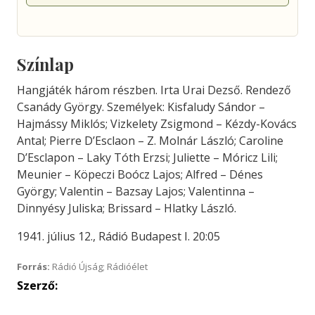
Színlap
Hangjáték három részben. Irta Urai Dezső. Rendező
Csanády György. Személyek: Kisfaludy Sándor –
Hajmássy Miklós; Vizkelety Zsigmond – Kézdy-Kovács
Antal; Pierre D’Esclaon – Z. Molnár László; Caroline
D’Esclapon – Laky Tóth Erzsi; Juliette – Móricz Lili;
Meunier – Köpeczi Boócz Lajos; Alfred – Dénes
György; Valentin – Bazsay Lajos; Valentinna –
Dinnyésy Juliska; Brissard – Hlatky László.
1941. július 12., Rádió Budapest I. 20:05
Forrás:
Rádió Újság; Rádióélet
Szerző: