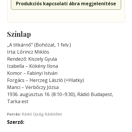
Produkciós kapcsolati ábra megjelenítése
Színlap
„A titkárnő” (Bohózat, 1 felv.)
Irta: Lőrincz Miklós
Rendező: Kiszely Gyula
Izabella – Kökény Ilona
Komor – Fabinyi István
Forgács – Herczeg László (=Hlatky)
Manci – Verbőczy Józsa
1936. augusztus 16. (8:10–9:30), Rádió Budapest,
Tarka est
Forrás:
Rádió Újság; Rádióélet
Szerző: