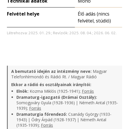
Technikai adatok
Monó
Felvétel helye
Élő adás (nincs
felvétel, stúdió)
Létrehozva: 2025. 01. 29.; Revíziók: 2025. 08. 04.; 2026. 06. 02.
A bemutató idején az intézmény neve:
Magyar
Telefonhírmondó és Rádió Rt. / Magyar Rádió
Ekkor a rádió és osztályainak irányítói:
Elnök:
Kozma Miklós (1925-1941);
Forrás
Dramaturg-igazgató (Drámai Osztály):
Somogyváry Gyula (1928-1936) | Németh Antal (1935-
1939);
Forrás
Dramaturgia főrendező:
Csanády György (1933-
1943) | Ódry Árpád (1928-1937) | Németh Antal
(1935-1939);
Forrás