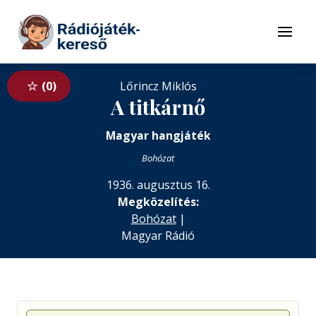
Tovább a navigációhoz
Tovább a tartalomhoz
Menü
0
Lőrincz Miklós
A titkárnő
Magyar hangjáték
Bohózat
1936. augusztus 16.
Megközelítés:
Bohózat
|
Magyar Rádió