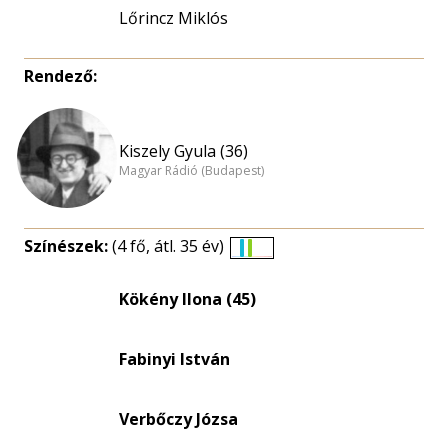
Lőrincz Miklós
Rendező:
Kiszely Gyula (36)
Magyar Rádió (Budapest)
Színészek:
(4 fő, átl. 35 év)
Életkori
eloszlás
Kökény Ilona (45)
nagyítása
Fabinyi István
Verbőczy Józsa