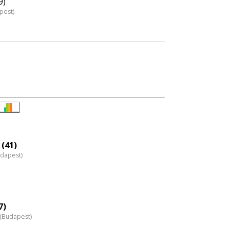
9)
pest)
Életkori
eloszlás
nagyítása
 (41)
udapest)
7)
z (Budapest)