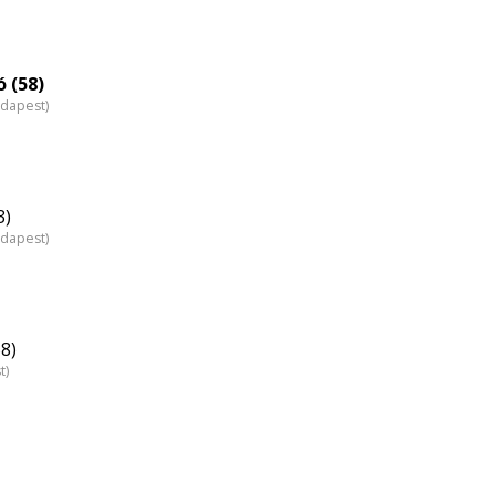
 (58)
udapest)
3)
udapest)
58)
t)