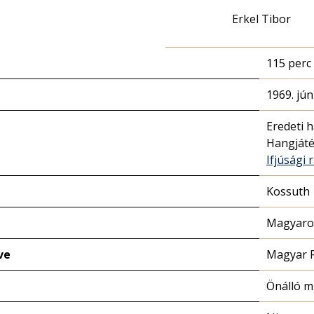
Erkel Tibor
115 perc
1969. jún
Eredeti 
Hangját
Ifjúsági 
Kossuth
Magyaror
ve
Magyar 
Önálló 