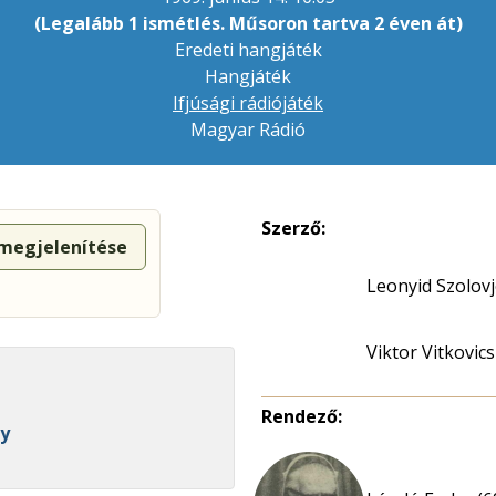
(Legalább 1 ismétlés. Műsoron tartva 2 éven át)
Eredeti hangjáték
Hangjáték
Ifjúsági rádiójáték
Magyar Rádió
Szerző:
 megjelenítése
Leonyid Szolov
Viktor Vitkovics
Rendező:
ly