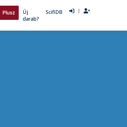
|
Új
ScifiDB
Plusz
darab?