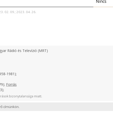
Nincs
3. 02. 09.; 2023. 04. 26.
yar Rádió és Televízió (MRT)
958-1981);
79);
Forrás
3);
rások bizonytalansága miatt.
evő címünkön.