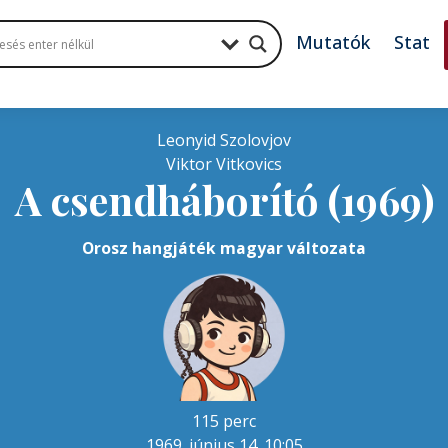
Mutatók
Stat
Leonyid Szolovjov
Viktor Vitkovics
A csendháborító (1969)
Orosz hangjáték magyar változata
115 perc
1969. június 14. 10:05