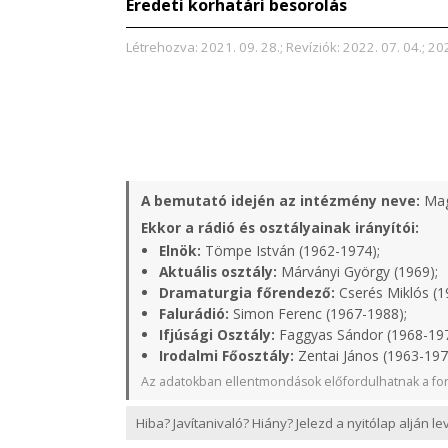
Eredeti korhatári besorolás
Létrehozva: 2021. 09. 28.; Revíziók: 2022. 07. 04.; 202
A bemutató idején az intézmény neve:
Mag
Ekkor a rádió és osztályainak irányítói:
Elnök:
Tömpe István (1962-1974);
Aktuális osztály:
Márványi György (1969);
Dramaturgia főrendező:
Cserés Miklós (1
Falurádió:
Simon Ferenc (1967-1988);
Ifjúsági Osztály:
Faggyas Sándor (1968-19
Irodalmi Főosztály:
Zentai János (1963-197
Az adatokban ellentmondások előfordulhatnak a for
Hiba? Javítanivaló? Hiány? Jelezd a nyitólap alján l