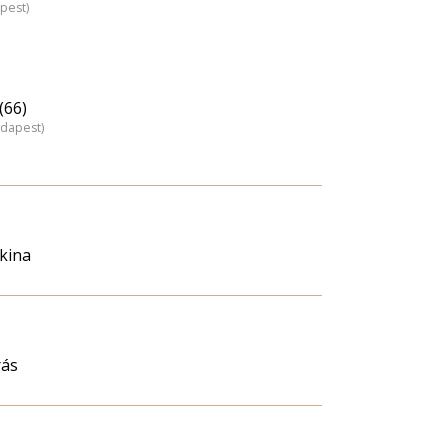
pest)
(66)
udapest)
kina
rás