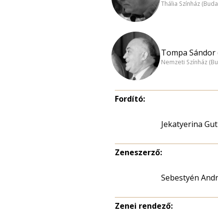
Thália Színház (Buda
Tompa Sándor 
Nemzeti Színház (B
Fordító:
Jekatyerina Gut
Zeneszerző:
Sebestyén And
Zenei rendező: