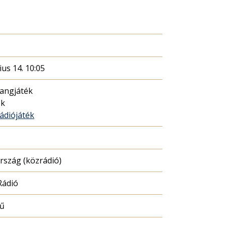
ius 14. 10:05
hangjáték
ék
rádiójáték
szág (közrádió)
Rádió
mű