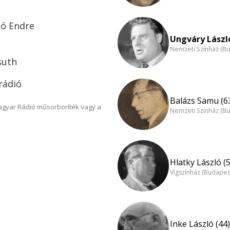
ló Endre
Ungváry László
Nemzeti Színház (B
suth
 rádió
Balázs Samu (6
Magyar Rádió műsorboríték vagy a
Nemzeti Színház (B
Hlatky László (
Vígszínház (Budapes
Inke László (44)