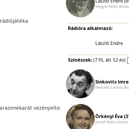
László Endre (6
Magyar Rádió (Buda
 rádiójátéka
Rádióra alkalmazó:
László Endre
Színészek:
(7 fő, átl. 52 év)
Sinkovits Imre
Nemzeti Színház (B
arazenekarát vezényelte:
Örkényi Éva (3
József Attila Színhá