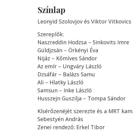
Színlap
Leonyid Szolovjov és Viktor Vitkovics
Szereplők:
Naszreddin Hodzsa – Sinkovits Imre
Güldjzsán – Örkényi Éva
Nijáz – Kőmíves Sándor
Az emír – Ungváry László
Dzsáfár – Balázs Samu
Ali – Hlatky László
Samsun – Inke László
Husszejn Guszilja – Tompa Sándor
Kísérőzenéjét szerezte és a MRT kam
Sebestyén András
Zenei rendező: Erkel Tibor