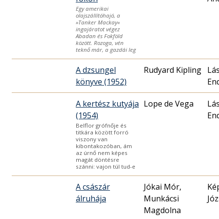
Egy amerikai
olajszállítóhajó, a
»Tanker Mackay«
ingajáratot végez
Abadan és Fokföld
között. Rozoga, vén
teknő már, a gazdái leg
A dzsungel
Rudyard Kipling
Lás
könyve (1952)
En
A kertész kutyája
Lope de Vega
Lás
(1954)
En
Belflor grófnője és
titkára között forró
viszony van
kibontakozóban, ám
az úrnő nem képes
magát döntésre
szánni: vajon túl tud-e
A császár
Jókai Mór,
Ké
álruhája
Munkácsi
Józ
Magdolna