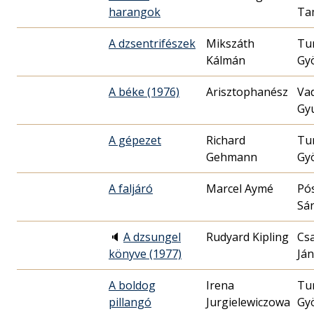
harangok
Ta
A dzsentrifészek
Mikszáth
Tu
Kálmán
Gy
A béke (1976)
Va
Gy
A gépezet
Richard
Tu
Gehmann
Gy
A faljáró
Marcel Aymé
Pó
Sá
🔈
A dzsungel
Rudyard Kipling
Csa
könyve (1977)
Já
A boldog
Irena
Tu
pillangó
Jurgielewiczowa
Gy