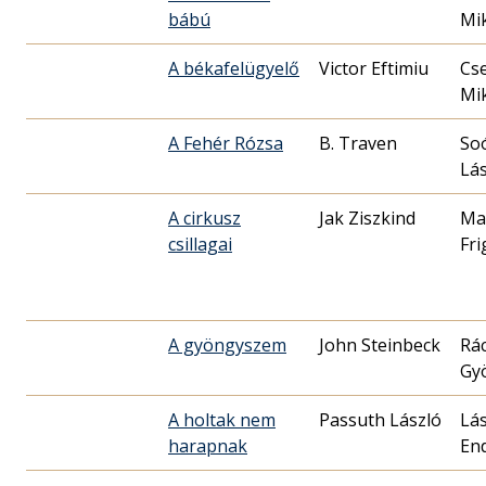
bábú
Mik
A békafelügyelő
Victor Eftimiu
Cs
Mik
A Fehér Rózsa
B. Traven
So
Lás
A cirkusz
Jak Ziszkind
Ma
csillagai
Fri
A gyöngyszem
John Steinbeck
Rá
Gy
A holtak nem
Passuth László
Lás
harapnak
En