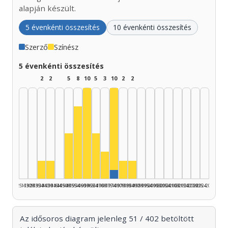
alapján készült.
5 évenkénti összesítés
10 évenkénti összesítés
Szerző
Színész
5 évenkénti összesítés
2
2
5
8
10
5
3
10
2
2
Színész, 1975–1979: 9
Színész, 1960–1964: 10
Színész, 1955–1959: 8
Színész, 1950–1954: 5
Színész, 1965–1969: 5
Színész, 1970–1974: 3
Színész, 1935–1939: 2
Színész, 1940–1944: 2
Színész, 1980–1984: 2
Színész, 1985–1989: 2
Szerző, 1975–1979: 1
1925–1929
1930–1934
1935–1939
1940–1944
1945–1949
1950–1954
1955–1959
1960–1964
1965–1969
1970–1974
1975–1979
1980–1984
1985–1989
1990–1994
1995–1999
2000–2004
2005–2009
2010–2014
2015–2019
2020–2024
2025–2026
Az idősoros diagram jelenleg 51 / 402 betöltött