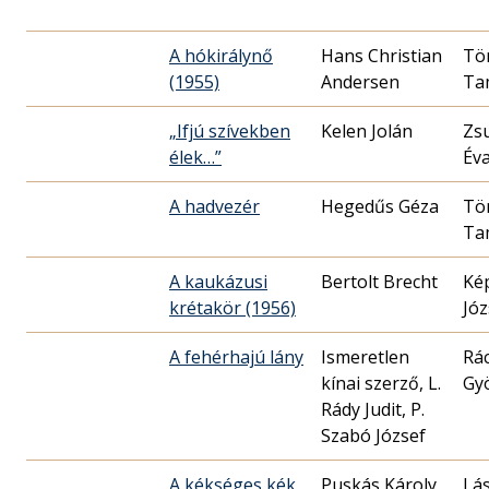
A hókirálynő
Hans Christian
Tö
(1955)
Andersen
Ta
„Ifjú szívekben
Kelen Jolán
Zs
élek…”
Év
A hadvezér
Hegedűs Géza
Tö
Ta
A kaukázusi
Bertolt Brecht
Ké
krétakör (1956)
Józ
A fehérhajú lány
Ismeretlen
Rá
kínai szerző, L.
Gy
Rády Judit, P.
Szabó József
A kékséges kék
Puskás Károly
Lás