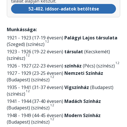
találat alapján készült.
52-402. idősor-adatok betöltése
Munkássága:
1921 - 1923 (17-19 évesen)
Palágyi Lajos társulata
1
2
(Szeged) (színész)
1923 - 1926 (19-22 évesen)
társulat
(Kecskemét)
1
2
(színész)
1
2
1926 - 1927 (22-23 évesen)
színház
(Pécs) (színész)
1927 - 1929 (23-25 évesen)
Nemzeti Színház
1
2
(Budapest) (színész)
1935 - 1941 (31-37 évesen)
Vígszínház
(Budapest)
1
2
(színész)
1941 - 1944 (37-40 évesen)
Madách Színház
1
2
(Budapest) (színész)
1948 - 1949 (44-45 évesen)
Modern Színház
1
2
(Budapest) (színész)