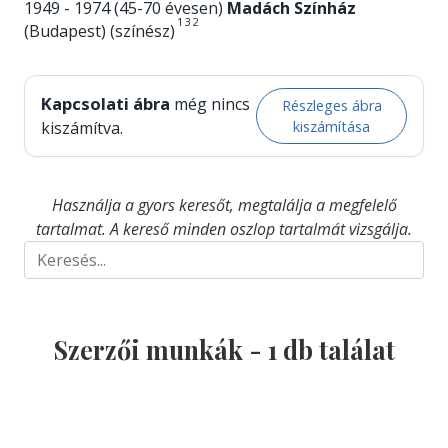
1949 - 1974 (45-70 évesen)
Madách Színház
1
3
2
(Budapest) (színész)
Kapcsolati ábra
még nincs
Részleges ábra
kiszámítása
kiszámítva.
Használja a gyors keresőt, megtalálja a megfelelő
tartalmat. A kereső minden oszlop tartalmát vizsgálja.
Szerzői munkák -
1
db találat