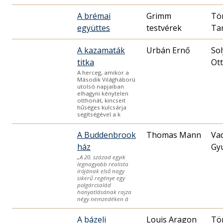
A brémai
Grimm
Tö
együttes
testvérek
Ta
A kazamaták
Urbán Ernő
So
titka
Ot
A herceg, amikor a
Második Világháború
utolsó napjaiban
elhagyni kénytelen
otthonát, kincseit
hűséges kulcsárja
segítségével a k
A Buddenbrook
Thomas Mann
Va
ház
Gy
„A 20. század egyik
legnagyobb realista
írójának első nagy
sikerű regénye egy
polgárcsalád
hanyatlásának rajza
négy nemzedéken á
A bázeli
Louis Aragon
Tö