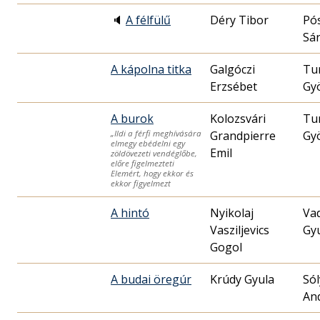
🔈
A félfülű
Déry Tibor
Pó
Sá
A kápolna titka
Galgóczi
Tu
Erzsébet
Gy
A burok
Kolozsvári
Tu
Grandpierre
Gy
„Ildi a férfi meghívására
elmegy ebédelni egy
Emil
zöldövezeti vendéglőbe,
előre figelmezteti
Elemért, hogy ekkor és
ekkor figyelmezt
A hintó
Nyikolaj
Va
Vasziljevics
Gy
Gogol
A budai öregúr
Krúdy Gyula
Só
An