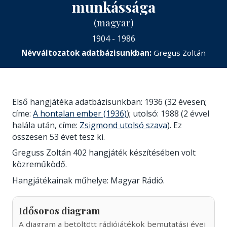
munkássága
(magyar)
1904 - 1986
Névváltozatok adatbázisunkban:
Gregus Zoltán
Első hangjátéka adatbázisunkban: 1936 (32 évesen;
címe:
A hontalan ember (1936)
); utolsó: 1988 (2 évvel
halála után, címe:
Zsigmond utolsó szava
). Ez
összesen 53 évet tesz ki.
Greguss Zoltán 402 hangjáték készítésében volt
közreműködő.
Hangjátékainak műhelye: Magyar Rádió.
Idősoros diagram
A diagram a betöltött rádiójátékok bemutatási évei