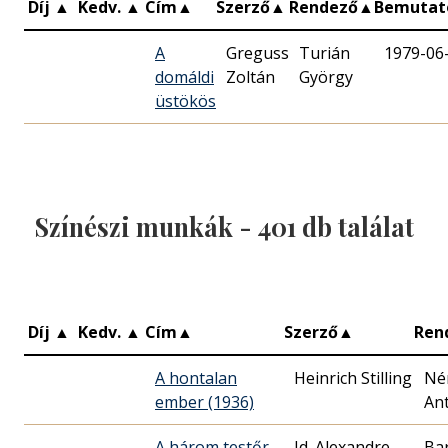
Díj
▲
Kedv.
▲
Cím
▲
Szerző
▲
Rendező
▲
Bemuta
A
Greguss
Turián
1979-06
domáldi
Zoltán
György
üstökös
Színészi munkák -
401
db találat
Díj
▲
Kedv.
▲
Cím
▲
Szerző
▲
Ren
A hontalan
Heinrich Stilling
Né
ember (1936)
Ant
A három testőr
Id. Alexandre
Bar