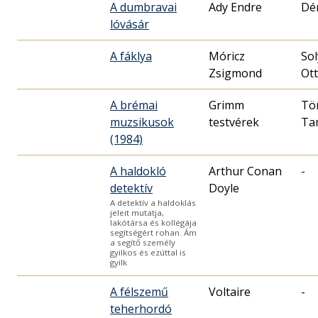
A dumbravai
Ady Endre
Dér
lóvásár
A fáklya
Móricz
So
Zsigmond
Ot
A brémai
Grimm
Tö
muzsikusok
testvérek
Ta
(1984)
A haldokló
Arthur Conan
-
detektív
Doyle
A detektív a haldoklás
jeleit mutatja,
lakótársa és kollégája
segítségért rohan. Ám
a segítő személy
gyilkos és ezúttal is
gyilk
A félszemű
Voltaire
-
teherhordó