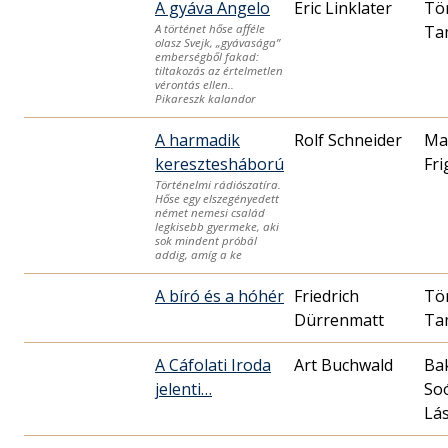
A gyáva Angelo
Eric Linklater
Tö
Ta
A történet hőse afféle
olasz Svejk, „gyávasága”
emberségből fakad:
tiltakozás az értelmetlen
vérontás ellen..
Pikareszk kalandor
A harmadik
Rolf Schneider
Ma
keresztesháború
Fri
Történelmi rádiószatíra.
Hőse egy elszegényedett
német nemesi család
legkisebb gyermeke, aki
sok mindent próbál
addig, amíg a ke
A bíró és a hóhér
Friedrich
Tö
Dürrenmatt
Ta
A Cáfolati Iroda
Art Buchwald
Ba
jelenti…
So
Lás