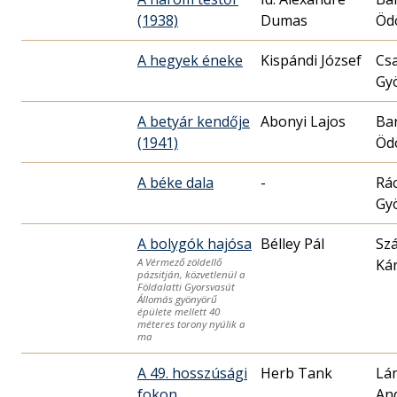
(1938)
Dumas
Öd
A hegyek éneke
Kispándi József
Cs
Gy
A betyár kendője
Abonyi Lajos
Bar
(1941)
Öd
A béke dala
-
Rá
Gy
A bolygók hajósa
Bélley Pál
Sz
Kár
A Vérmező zöldellő
pázsitján, közvetlenül a
Földalatti Gyorsvasút
Állomás gyönyörű
épülete mellett 40
méteres torony nyúlik a
ma
A 49. hosszúsági
Herb Tank
Lán
fokon
An