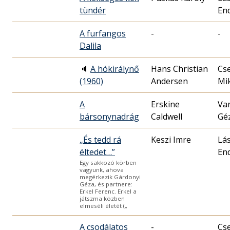
tündér
En
A furfangos
-
-
Dalila
🔈
A hókirálynő
Hans Christian
Cs
(1960)
Andersen
Mik
A
Erskine
Va
bársonynadrág
Caldwell
Gé
„És tedd rá
Keszi Imre
Lás
éltedet…”
En
Egy sakkozó körben
vagyunk, ahova
megérkezik Gárdonyi
Géza, és partnere:
Erkel Ferenc. Erkel a
játszma közben
elmeséli életét („
A csodálatos
-
Cs