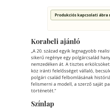
Produkciós kapcsolati ábra
Korabeli ajánló
„A 20. század egyik legnagyobb realis
sikerű regénye egy polgárcsalád hany
nemzedéken át. A tisztes erkölcsöket, 
köz iránti felelősséget vállaló, becsü
polgári család felbomlásának histór
felismerni a modell, a szerző saját p
történetét.”
Színlap