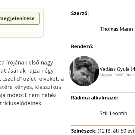
Szerző:
 megjelenítése
Thomas Mann
Rendező:
ta írójának első nagy
Vadász Gyula (4
atlásának rajza négy
Magyar Rádió (Buda
„szolid” üzleti elveket, a
letére kényes, klasszikus
iája mögött nem nehéz
Rádióra alkalmazó:
atriciuselődeinek
Szili Leontin
Színészek:
(12 fő, átl. 50 év)