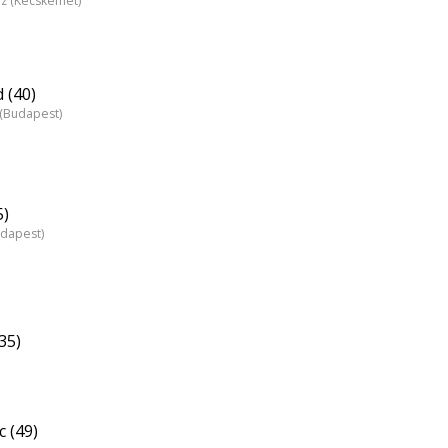
áz (Kecskemét)
 (40)
z (Budapest)
5)
udapest)
35)
 (49)