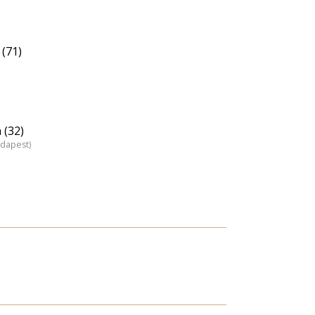
(71)
 (32)
udapest)