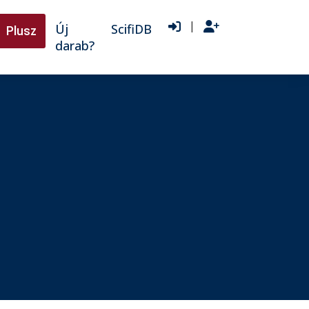
|
Új
ScifiDB
Plusz
darab?