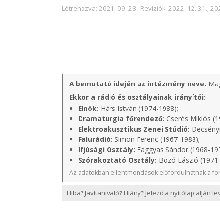
Létrehozva: 2021. 09. 28.; Revíziók: 2022. 12. 31.; 202
A bemutató idején az intézmény neve:
Mag
Ekkor a rádió és osztályainak irányítói:
Elnök:
Hárs István (1974-1988);
Dramaturgia főrendező:
Cserés Miklós (1
Elektroakusztikus Zenei Stúdió:
Decsényi
Falurádió:
Simon Ferenc (1967-1988);
Ifjúsági Osztály:
Faggyas Sándor (1968-19
Szórakoztató Osztály:
Bozó László (1971
Az adatokban ellentmondások előfordulhatnak a for
Hiba? Javítanivaló? Hiány? Jelezd a nyitólap alján l