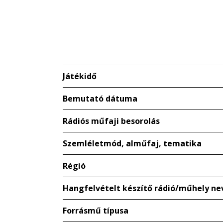
Játékidő
Bemutató dátuma
Rádiós műfaji besorolás
Szemléletmód, alműfaj, tematika
Régió
Hangfelvételt készítő rádió/műhely ne
Forrásmű típusa