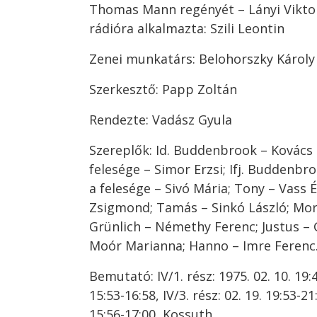
Thomas Mann regényét – Lányi Vikto
rádióra alkalmazta: Szili Leontin
Zenei munkatárs: Belohorszky Károly
Szerkesztő: Papp Zoltán
Rendezte: Vadász Gyula
Szereplők: Id. Buddenbrook – Kovács 
felesége – Simor Erzsi; Ifj. Buddenbro
a felesége – Sivó Mária; Tony – Vass É
Zsigmond; Tamás – Sinkó László; Mor
Grünlich – Némethy Ferenc; Justus – 
Moór Marianna; Hanno – Imre Ferenc
Bemutató: IV/1. rész: 1975. 02. 10. 19:40
15:53-16:58, IV/3. rész: 02. 19. 19:53-21:
15:56-17:00, Kossuth.