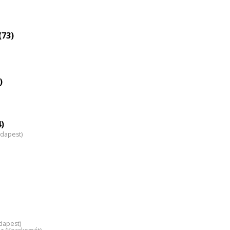
Életkori
eloszlás
nagyítása
(73)
)
4)
udapest)
dapest)