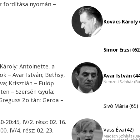
r fordítása nyomán –
Kovács Károly 
Simor Erzsi (62
Károly; Antoinette, a
ok – Avar István; Bethsy,
Avar István (4
Nemzeti Színház (B
va; Krisztián – Fülöp
ten – Szersén Gyula;
Greguss Zoltán; Gerda –
Sivó Mária (65)
.
-20:45, IV/2. rész: 02. 16.
Vass Éva (42)
00, IV/4. rész: 02. 23.
Madách Színház (Bu