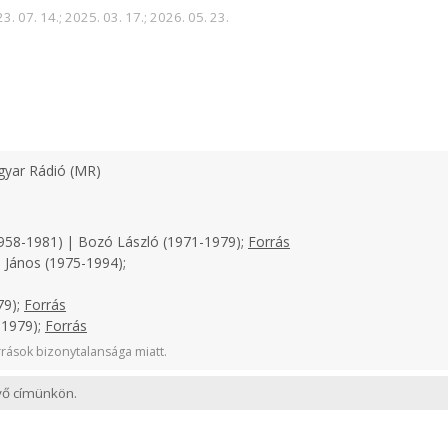
3. 07. 14.; 2025. 03. 17.; 2026. 05. 23.
yar Rádió (MR)
958-1981) | Bozó László (1971-1979);
Forrás
 János (1975-1994);
79);
Forrás
-1979);
Forrás
rások bizonytalansága miatt.
evő címünkön.