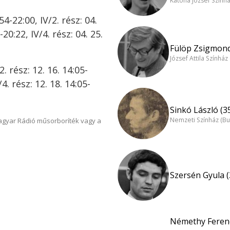
Katona József Szính
54-22:00, IV/2. rész: 04.
-20:22, IV/4. rész: 04. 25.
Fülöp Zsigmond
József Attila Színhá
2. rész: 12. 16. 14:05-
/4. rész: 12. 18. 14:05-
Sinkó László (3
Nemzeti Színház (B
Magyar Rádió műsorboríték vagy a
Szersén Gyula (
Némethy Ferenc