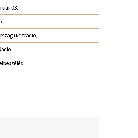
ruár 03.
ó
szág (közrádió)
Rádió
elbeszélés