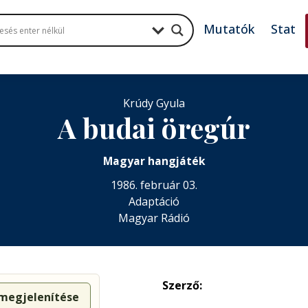
Mutatók
Stat
Krúdy Gyula
A budai öregúr
Magyar hangjáték
1986. február 03.
Adaptáció
Magyar Rádió
Szerző:
 megjelenítése