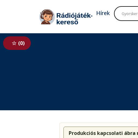
Tovább a navigációhoz
Tovább a tartalomhoz
Hírek
0
Produkciós kapcsolati ábra