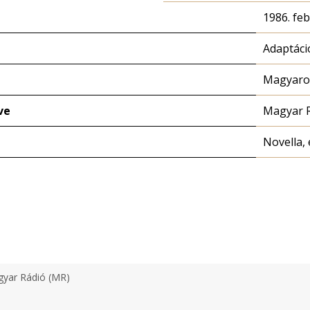
1986. feb
Adaptáci
Magyaror
ve
Magyar 
Novella, 
yar Rádió (MR)