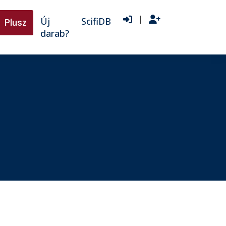
|
Új
ScifiDB
Plusz
darab?