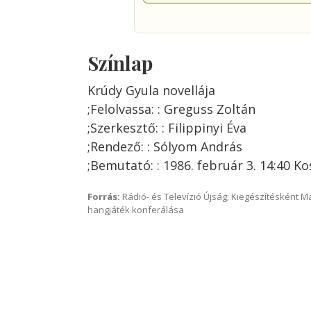
Színlap
Krúdy Gyula novellája
;Felolvassa: : Greguss Zoltán
;Szerkesztő: : Filippinyi Éva
;Rendező: : Sólyom András
;Bemutató: : 1986. február 3. 14:40 K
Forrás:
Rádió- és Televízió Újság; Kiegészítésként 
hangjáték konferálása