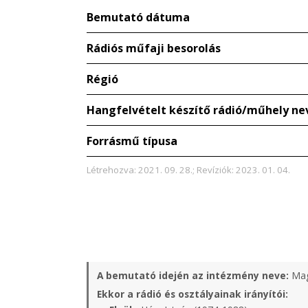
Bemutató dátuma
Rádiós műfaji besorolás
Régió
Hangfelvételt készítő rádió/műhely ne
Forrásmű típusa
Létrehozva: 2021. 09. 28.; Revíziók: 2023. 01. 04.
A bemutató idején az intézmény neve:
Mag
Ekkor a rádió és osztályainak irányítói: