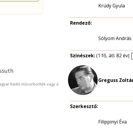
Krúdy Gyula
Rendező:
Sólyom András
Színészek:
(1 fő, átl. 82 év)
ossuth
Greguss Zoltán
Magyar Rádió műsorboríték vagy a
Szerkesztő:
Filippinyi Éva