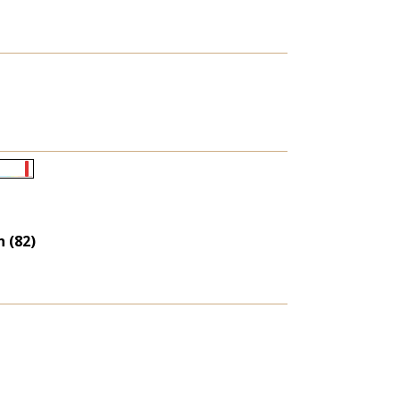
Életkori
eloszlás
nagyítása
 (82)