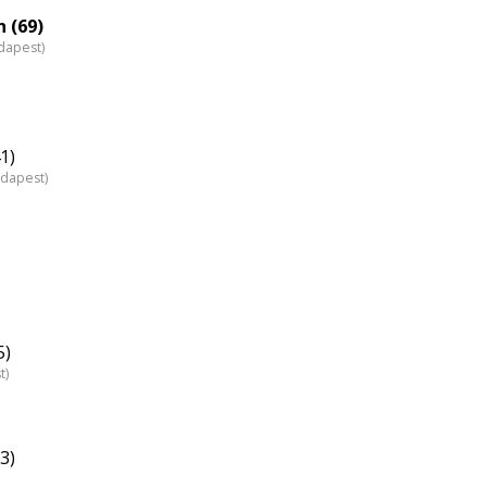
 (69)
dapest)
1)
udapest)
5)
t)
3)