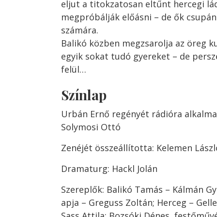
eljut a titokzatosan eltűnt hercegi lád
megpróbálják előásni – de ők csupá
számára.
Balikó közben megzsarolja az öreg kul
egyik sokat tudó gyereket – de persz
felül…
Színlap
Urbán Ernő regényét rádióra alkalma
Solymosi Ottó
Zenéjét összeállította: Kelemen Lászl
Dramaturg: Hackl Jolán
Szereplők: Balikó Tamás – Kálmán Gyö
apja – Greguss Zoltán; Herceg – Gelle
Sass Attila; Bozsóki Dénes, festőműv