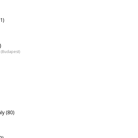
1)
)
 (Budapest)
ly (80)
9)