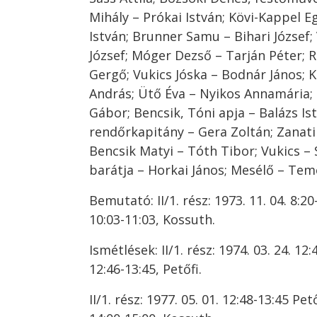
Mihály – Prókai István; Kövi-Kappel 
István; Brunner Samu – Bihari József
József; Móger Dezső – Tarján Péter; 
Gergő; Vukics Jóska – Bodnár János; 
András; Ütő Éva – Nyikos Annamária;
Gábor; Bencsik, Tóni apja – Balázs Is
rendőrkapitány – Gera Zoltán; Zanati 
Bencsik Matyi – Tóth Tibor; Vukics – 
barátja – Horkai János; Mesélő – Tem
Bemutató: II/1. rész: 1973. 11. 04. 8:20-9
10:03-11:03, Kossuth.
Ismétlések: II/1. rész: 1974. 03. 24. 12:4
12:46-13:45, Petőfi.
II/1. rész: 1977. 05. 01. 12:48-13:45 Petőf