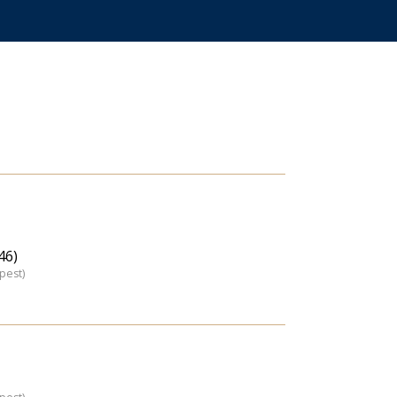
46)
pest)