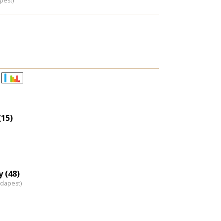
pest)
Életkori
eloszlás
nagyítása
(15)
 (48)
udapest)