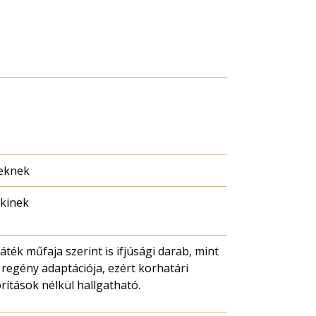
eknek
kinek
játék műfaja szerint is ifjúsági darab, mint
i regény adaptációja, ezért korhatári
ítások nélkül hallgatható.