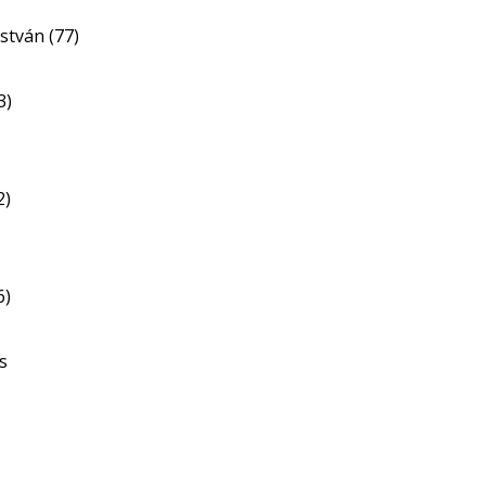
stván (77)
3)
2)
6)
s