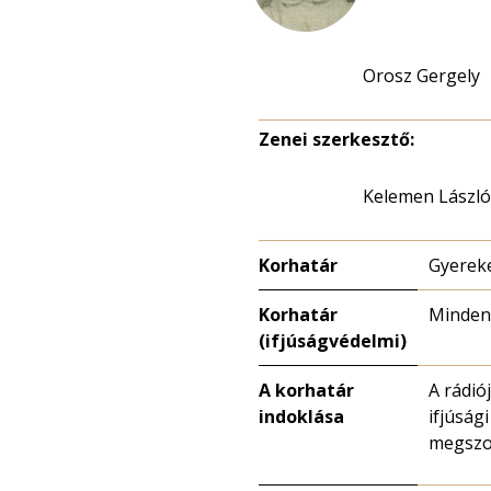
Orosz Gergely
Zenei szerkesztő:
Kelemen László
Korhatár
Gyerek
Korhatár
Minden
(ifjúságvédelmi)
A korhatár
A rádió
indoklása
ifjúság
megszor