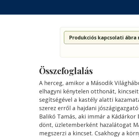
Produkciós kapcsolati ábra
Összefoglalás
A herceg, amikor a Második Világháb
elhagyni kénytelen otthonát, kincsei
segítségével a kastély alatti kazama
szerez erről a hajdani jószágigazgat
Balikó Tamás, aki immár a Kádárkor
dönt, üzletemberként hazalátogat M
megszerzi a kincset. Csakhogy a körn