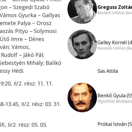
Egon – Szegedi Szabó
Greguss Zoltán
Madách Színház (Bu
; Vámos Gyurka – Gallyas
Remete Palya – Orosz
Kaszás Pityu – Solymosi
 Ütő Imre – Dénes
Gelley Kornél (4
tván; Vámos,
Nemzeti Színház (B
Rudolf – Jákó Pál;
Sebestyén Mihály; Balikó
essy Hédi.
Sas Attila
:20, II/2. rész: 11. 11.
Benkő Gyula (5
Vígszínház (Budapes
8-13:45, II/2. rész: 03. 31.
Prókai István (5
i, II/2. rész: 05. 05.