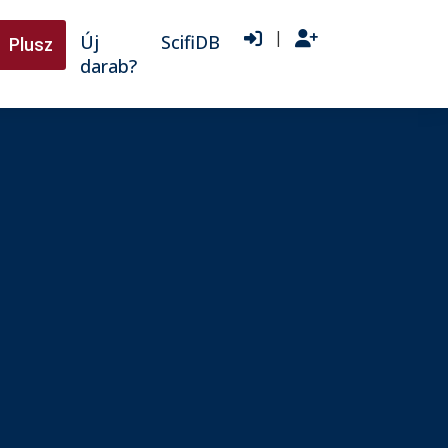
|
Új
ScifiDB
Plusz
darab?