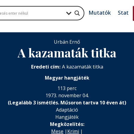
Mutatók
Stat
Urbán Ernő
A kazamaták titka
Eredeti cím:
A kazamaták titka
Magyar hangjáték
113 perc
1973. november 04.
(Legalább 3 ismétlés. Műsoron tartva 10 éven át)
Adaptáció
Hangjáték
Megközelítés:
Mese
|
Krimi
|