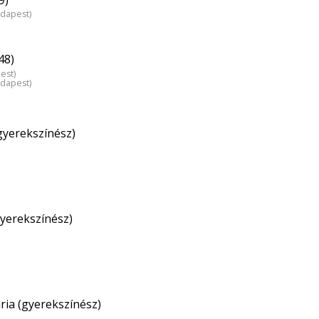
udapest)
48)
est)
udapest)
gyerekszínész)
gyerekszínész)
ia (gyerekszínész)