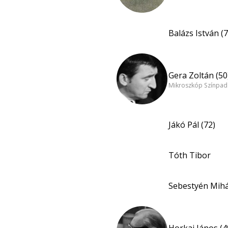
Balázs István (7
Gera Zoltán (50
Mikroszkóp Színpad
Jákó Pál (72)
Tóth Tibor
Sebestyén Mihá
Horkai János (4