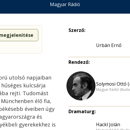
Magyar Rádió
Szerző:
 megjelenítése
Urbán Ernő
Rendező:
orú utolsó napjaiban
Solymosi Ottó (
t hűséges kulcsárja
Magyar Rádió (Buda
tába rejti. Tudomást
ó Münchenben élő fia,
 békésebb éveiben úgy
Dramaturg:
agyarországra és
yékbeli gyerekekhez is
Hackl Jolán