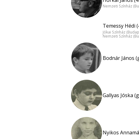
Nemzeti Színház (B
Temessy Hédi (
Jókai Színház (Budap
Nemzeti Színház (B
Bodnár János (
Gallyas Jóska (
Nyikos Annamár