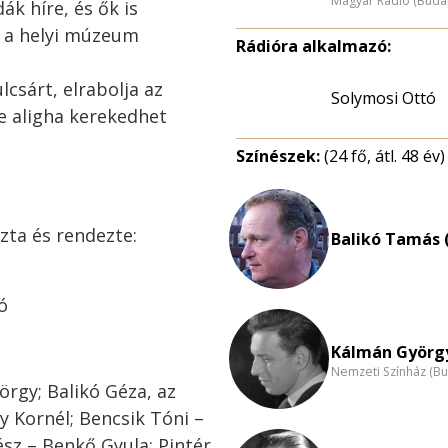
Magyar Rádió (Buda
ák híre, és ők is
n a helyi múzeum
Rádióra alkalmazó:
csárt, elrabolja az
Solymosi Ottó
e aligha kerekedhet
Színészek:
(24 fő, átl. 48 év)
zta és rendezte:
Balikó Tamás 
ó
Kálmán György
Nemzeti Színház (B
rgy; Balikó Géza, az
y Kornél; Bencsik Tóni –
ész – Benkő Gyula; Pintér