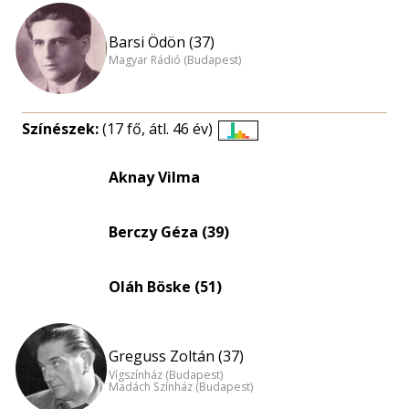
Barsi Ödön (37)
Magyar Rádió (Budapest)
Színészek:
(17 fő, átl. 46 év)
Életkori
eloszlás
Aknay Vilma
nagyítása
Berczy Géza (39)
Oláh Böske (51)
Greguss Zoltán (37)
Vígszínház (Budapest)
Madách Színház (Budapest)