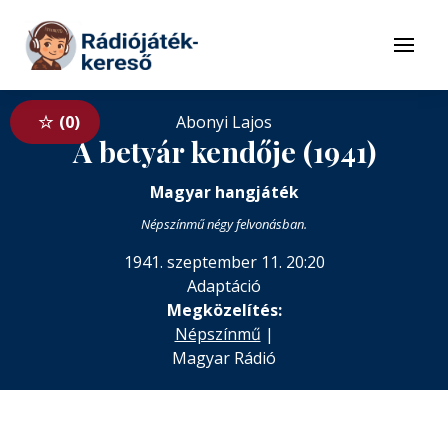
Tovább a navigációhoz
Tovább a tartalomhoz
Menü
0
Abonyi Lajos
A betyár kendője (1941)
Magyar hangjáték
Népszínmű négy felvonásban.
1941. szeptember 11. 20:20
Adaptáció
Megközelítés:
Népszínmű
|
Magyar Rádió