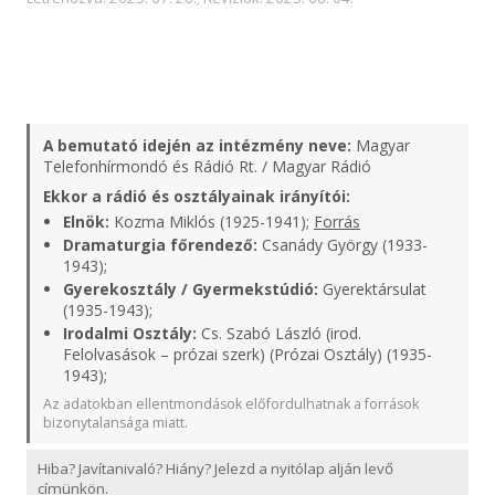
A bemutató idején az intézmény neve:
Magyar
Telefonhírmondó és Rádió Rt. / Magyar Rádió
Ekkor a rádió és osztályainak irányítói:
Elnök:
Kozma Miklós (1925-1941);
Forrás
Dramaturgia főrendező:
Csanády György (1933-
1943);
Gyerekosztály / Gyermekstúdió:
Gyerektársulat
(1935-1943);
Irodalmi Osztály:
Cs. Szabó László (irod.
Felolvasások – prózai szerk) (Prózai Osztály) (1935-
1943);
Az adatokban ellentmondások előfordulhatnak a források
bizonytalansága miatt.
Hiba? Javítanivaló? Hiány? Jelezd a nyitólap alján levő
címünkön.