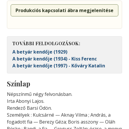
Produkciós kapcsolati ábra megjelenítése
TOVÁBBI FELDOLGOZÁSOK:
A betyár kendője (1929)
A betyár kendője (1934) - Kiss Ferenc
A betyár kendője (1997) - Kőváry Katalin
Színlap
Népszínmű négy felvonásban.
Irta Abonyi Lajos.
Rendező Barsi Ödön.
Személyek : Kulcsárné — Aknay Vilma ; András, a
fogadott fia — Berezy Géza; Boris asszony — Oláh
Böske ; Bandi, a fia — Greguss Zoltán; örzse, a menye