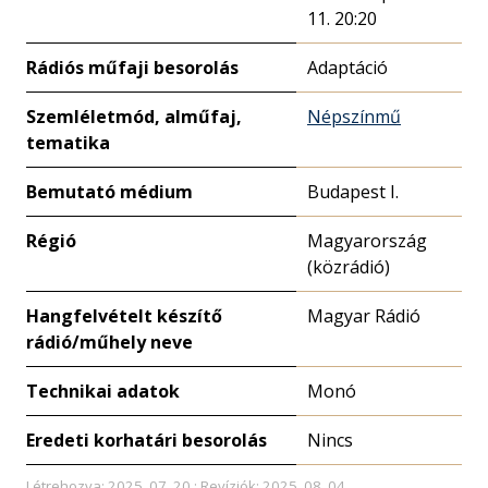
11. 20:20
Rádiós műfaji besorolás
Adaptáció
Szemléletmód, alműfaj,
Népszínmű
tematika
Bemutató médium
Budapest I.
Régió
Magyarország
(közrádió)
Hangfelvételt készítő
Magyar Rádió
rádió/műhely neve
Technikai adatok
Monó
Eredeti korhatári besorolás
Nincs
Létrehozva: 2025. 07. 20.; Revíziók: 2025. 08. 04.