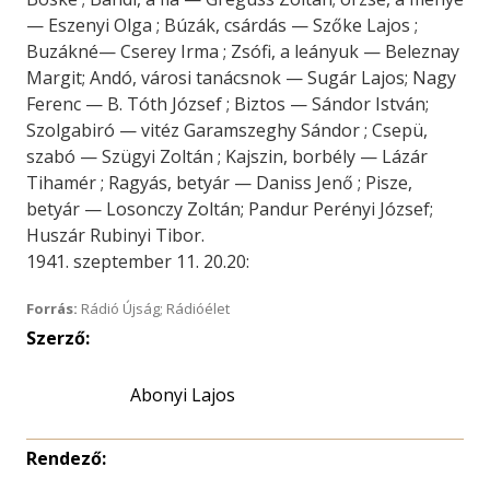
— Eszenyi Olga ; Búzák, csárdás — Szőke Lajos ;
Buzákné— Cserey Irma ; Zsófi, a leányuk — Beleznay
Margit; Andó, városi tanácsnok — Sugár Lajos; Nagy
Ferenc — B. Tóth József ; Biztos — Sándor István;
Szolgabiró — vitéz Garamszeghy Sándor ; Csepü,
szabó — Szügyi Zoltán ; Kajszin, borbély — Lázár
Tihamér ; Ragyás, betyár — Daniss Jenő ; Pisze,
betyár — Losonczy Zoltán; Pandur Perényi József;
Huszár Rubinyi Tibor.
1941. szeptember 11. 20.20:
Forrás:
Rádió Újság; Rádióélet
Szerző:
Abonyi Lajos
Rendező: