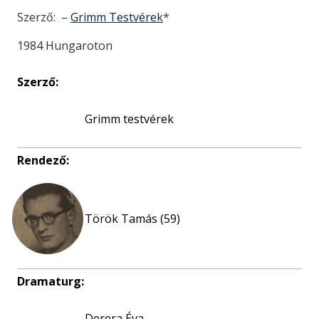
Szerző: –
Grimm Testvérek
*
1984 Hungaroton
Szerző:
Grimm testvérek
Rendező:
Török Tamás (59)
Dramaturg:
Derera Éva