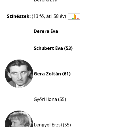
Színészek:
(13 fő, átl. 58 év)
Életkori
eloszlás
Derera Éva
nagyítása
Schubert Éva (53)
Gera Zoltán (61)
Győri Ilona (55)
Lengyel Erzsi (55)