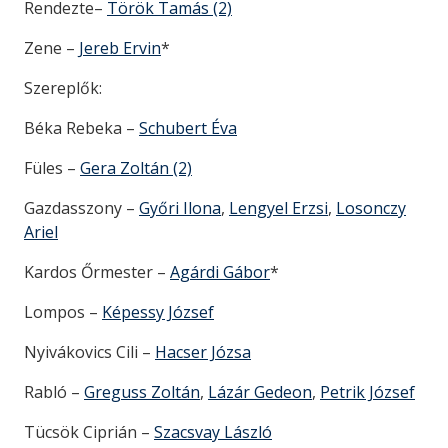
Rendezte–
Török Tamás (2)
Zene –
Jereb Ervin
*
Szereplők:
Béka Rebeka –
Schubert Éva
Füles –
Gera Zoltán (2)
Gazdasszony –
Győri Ilona
,
Lengyel Erzsi
,
Losonczy
Ariel
Kardos Őrmester –
Agárdi Gábor
*
Lompos –
Képessy József
Nyivákovics Cili –
Hacser Józsa
Rabló –
Greguss Zoltán
,
Lázár Gedeon
,
Petrik József
Tücsök Ciprián –
Szacsvay László