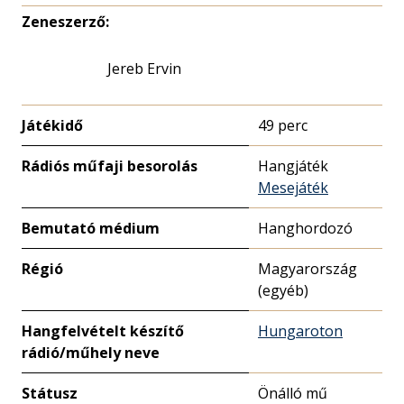
Zeneszerző:
Jereb Ervin
Játékidő
49 perc
Rádiós műfaji besorolás
Hangjáték
Mesejáték
Bemutató médium
Hanghordozó
Régió
Magyarország
(egyéb)
Hangfelvételt készítő
Hungaroton
rádió/műhely neve
Státusz
Önálló mű