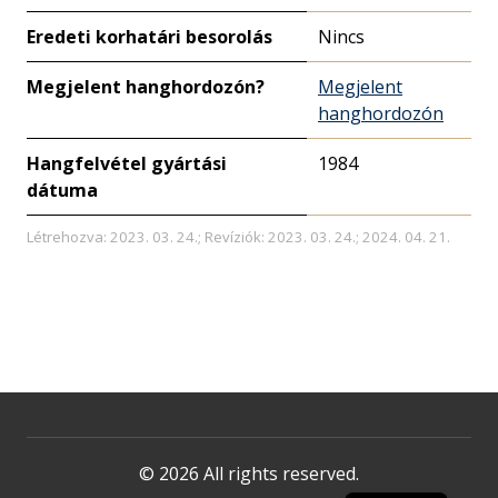
Eredeti korhatári besorolás
Nincs
Megjelent hanghordozón?
Megjelent
hanghordozón
Hangfelvétel gyártási
1984
dátuma
Létrehozva: 2023. 03. 24.; Revíziók: 2023. 03. 24.; 2024. 04. 21.
© 2026 All rights reserved.