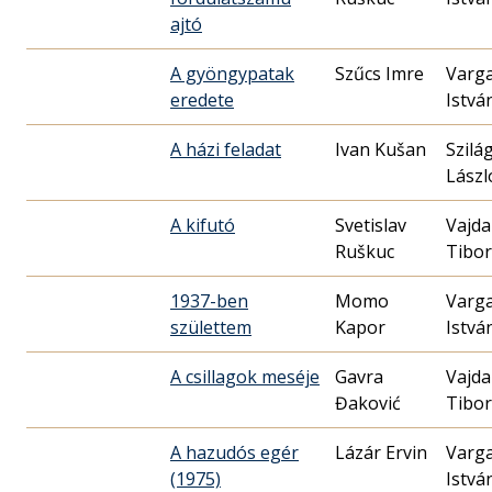
ajtó
A gyöngypatak
Szűcs Imre
Varg
eredete
Istvá
A házi feladat
Ivan Kušan
Szilág
Lászl
A kifutó
Svetislav
Vajda
Ruškuc
Tibor
1937-ben
Momo
Varg
születtem
Kapor
Istvá
A csillagok meséje
Gavra
Vajda
Đaković
Tibor
A hazudós egér
Lázár Ervin
Varg
(1975)
Istvá