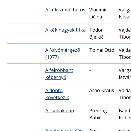
A kékszemű táltos
Vladimir
Varg
Ličina
Istvá
A kék hegyek titka
Todor
Vajda
Bjelkić
Tibor
A folyómérgező
Tolnai Ottó
Vajda
(1977)
Tibor
A felrobbant
-
Varg
képernyő
Istvá
A döntő
Arno Kraus
Vajda
következik
Tibor
A csodakalap
Predrag
Bamb
Babić
Róbe
A beteg oroszlán
Anita
Varg