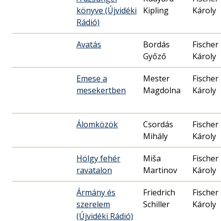
könyve (Újvidéki
Kipling
Károly
Rádió)
Avatás
Bordás
Fischer
Győző
Károly
Emese a
Mester
Fischer
mesekertben
Magdolna
Károly
Álomközök
Csordás
Fischer
Mihály
Károly
Hölgy fehér
Miša
Fischer
ravatalon
Martinov
Károly
Ármány és
Friedrich
Fischer
szerelem
Schiller
Károly
(Újvidéki Rádió)