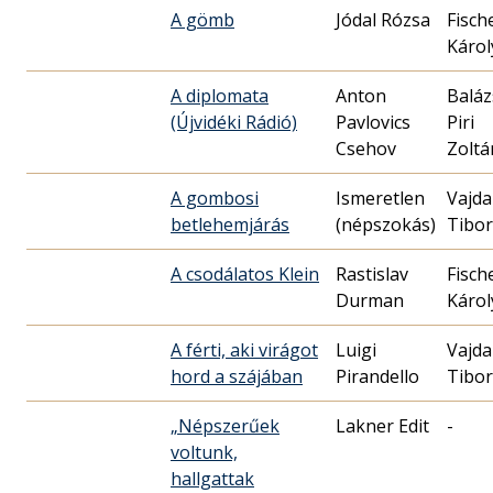
A gömb
Jódal Rózsa
Fisch
Károl
A diplomata
Anton
Baláz
(Újvidéki Rádió)
Pavlovics
Piri
Csehov
Zoltá
A gombosi
Ismeretlen
Vajda
betlehemjárás
(népszokás)
Tibor
A csodálatos Klein
Rastislav
Fisch
Durman
Károl
A férti, aki virágot
Luigi
Vajda
hord a szájában
Pirandello
Tibor
„Népszerűek
Lakner Edit
-
voltunk,
hallgattak