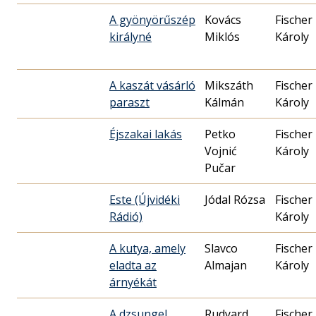
A gyönyörűszép
Kovács
Fischer
királyné
Miklós
Károly
A kaszát vásárló
Mikszáth
Fischer
paraszt
Kálmán
Károly
Éjszakai lakás
Petko
Fischer
Vojnić
Károly
Pučar
Este (Újvidéki
Jódal Rózsa
Fischer
Rádió)
Károly
A kutya, amely
Slavco
Fischer
eladta az
Almajan
Károly
árnyékát
A dzsungel
Rudyard
Fischer