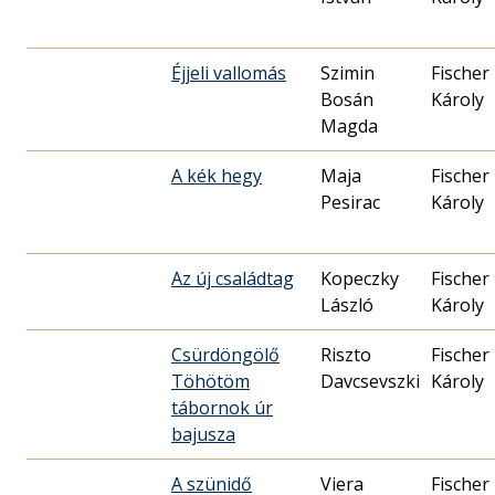
Éjjeli vallomás
Szimin
Fischer
Bosán
Károly
Magda
A kék hegy
Maja
Fischer
Pesirac
Károly
Az új családtag
Kopeczky
Fischer
László
Károly
Csürdöngölő
Riszto
Fischer
Töhötöm
Davcsevszki
Károly
tábornok úr
bajusza
A szünidő
Viera
Fischer