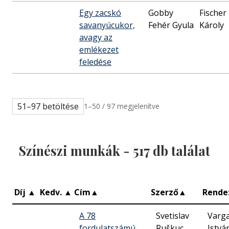
Egy zacskó
Gobby
Fischer
savanyúcukor,
Fehér Gyula
Károly
avagy az
emlékezet
feledése
51–97 betöltése
1–50 / 97 megjelenítve
Színészi munkák -
517
db találat
Díj
▲
Kedv.
▲
Cím
▲
Szerző
▲
Rende
A 78
Svetislav
Varg
fordulatszámú
Ruškuc
Istvá