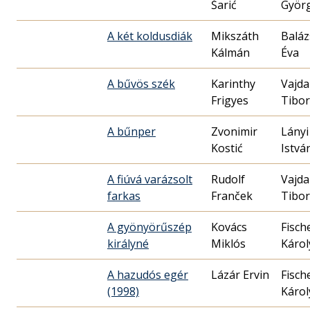
Šarić
Györ
A két koldusdiák
Mikszáth
Baláz
Kálmán
Éva
A bűvös szék
Karinthy
Vajda
Frigyes
Tibor
A bűnper
Zvonimir
Lányi
Kostić
Istvá
A fiúvá varázsolt
Rudolf
Vajda
farkas
Franček
Tibor
A gyönyörűszép
Kovács
Fisch
királyné
Miklós
Károl
A hazudós egér
Lázár Ervin
Fisch
(1998)
Károl