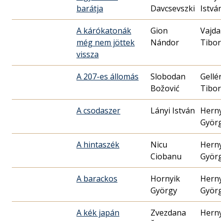
barátja
Davcsevszki
Istvá
A kárókatonák
Gion
Vajda
még nem jöttek
Nándor
Tibor
vissza
A 207-es állomás
Slobodan
Gellé
Božović
Tibor
A csodaszer
Lányi István
Hern
Györ
A hintaszék
Nicu
Hern
Ciobanu
Györ
A barackos
Hornyik
Hern
György
Györ
A kék japán
Zvezdana
Hern