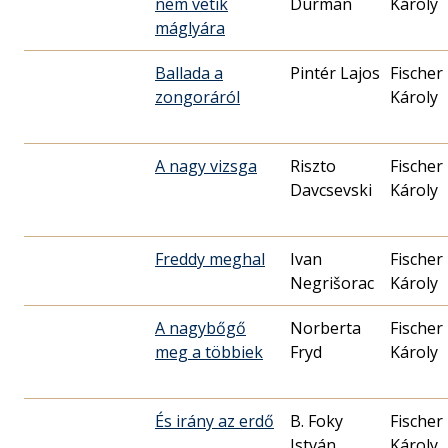
nem vetik
Durman
Károly
máglyára
Ballada a
Pintér Lajos
Fischer
zongoráról
Károly
A nagy vizsga
Riszto
Fischer
Davcsevski
Károly
Freddy meghal
Ivan
Fischer
Negrišorac
Károly
A nagybőgő
Norberta
Fischer
meg a többiek
Fryd
Károly
És irány az erdő
B. Foky
Fischer
István
Károly