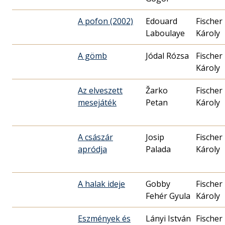
A pofon (2002)
Edouard
Fischer
Laboulaye
Károly
A gömb
Jódal Rózsa
Fischer
Károly
Az elveszett
Žarko
Fischer
mesejáték
Petan
Károly
A császár
Josip
Fischer
apródja
Palada
Károly
A halak ideje
Gobby
Fischer
Fehér Gyula
Károly
Eszmények és
Lányi István
Fischer