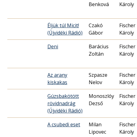
Benková
Károly
Éljük túl Micit!
Czakó
Fischer
(Újvidéki Rádió)
Gábor
Károly
Deni
Barácius
Fischer
Zoltán
Károly
Az arany
Szpasze
Fischer
kiskakas
Nelov
Károly
Gúzsbakötött
Monoszlóy
Fischer
rövidnadrág
Dezső
Károly
(Újvidéki Rádió)
A csubedi eset
Milan
Fischer
Lipovec
Károly