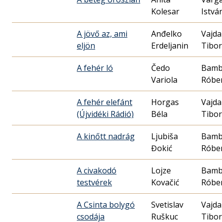
Kolesar
Istvá
A jövő az, ami
Anđelko
Vajda
eljön
Erdeljanin
Tibor
A fehér ló
Čedo
Bamb
Variola
Róbe
A fehér elefánt
Horgas
Vajda
(Újvidéki Rádió)
Béla
Tibor
A kinőtt nadrág
Ljubiša
Bamb
Đokić
Róbe
A civakodó
Lojze
Bamb
testvérek
Kovačić
Róbe
A Csinta bolygó
Svetislav
Vajda
csodája
Ruškuc
Tibor