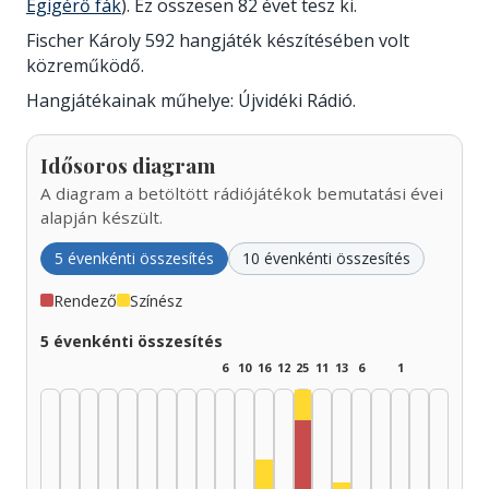
Égigérő fák
). Ez összesen 82 évet tesz ki.
Fischer Károly 592 hangjáték készítésében volt
közreműködő.
Hangjátékainak műhelye: Újvidéki Rádió.
Idősoros diagram
A diagram a betöltött rádiójátékok bemutatási évei
alapján készült.
5 évenkénti összesítés
10 évenkénti összesítés
Rendező
Színész
5 évenkénti összesítés
6
10
16
12
25
11
13
6
1
Színész, 1990–1994: 4