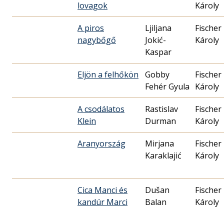
lovagok
Károly
A piros
Ljiljana
Fischer
nagybőgő
Jokić-
Károly
Kaspar
Eljön a felhőkön
Gobby
Fischer
Fehér Gyula
Károly
A csodálatos
Rastislav
Fischer
Klein
Durman
Károly
Aranyország
Mirjana
Fischer
Karaklajić
Károly
Cica Manci és
Dušan
Fischer
kandúr Marci
Balan
Károly