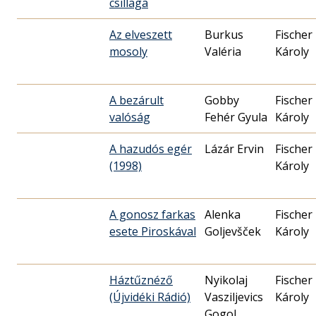
csillaga
Az elveszett
Burkus
Fischer
mosoly
Valéria
Károly
A bezárult
Gobby
Fischer
valóság
Fehér Gyula
Károly
A hazudós egér
Lázár Ervin
Fischer
(1998)
Károly
A gonosz farkas
Alenka
Fischer
esete Piroskával
Goljevšček
Károly
Háztűznéző
Nyikolaj
Fischer
(Újvidéki Rádió)
Vasziljevics
Károly
Gogol