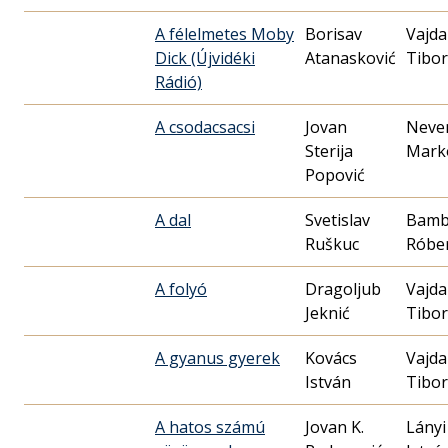
A félelmetes Moby
Borisav
Vajda
Dick (Újvidéki
Atanasković
Tibor
Rádió)
A csodacsacsi
Jovan
Neve
Sterija
Mark
Popović
A dal
Svetislav
Bamb
Ruškuc
Róbe
A folyó
Dragoljub
Vajda
Jeknić
Tibor
A gyanus gyerek
Kovács
Vajda
István
Tibor
A hatos számú
Jovan K.
Lányi