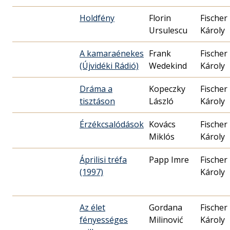
Holdfény
Florin
Fischer
Ursulescu
Károly
A kamaraénekes
Frank
Fischer
(Újvidéki Rádió)
Wedekind
Károly
Dráma a
Kopeczky
Fischer
tisztáson
László
Károly
Érzékcsalódások
Kovács
Fischer
Miklós
Károly
Áprilisi tréfa
Papp Imre
Fischer
(1997)
Károly
Az élet
Gordana
Fischer
fényességes
Milinović
Károly