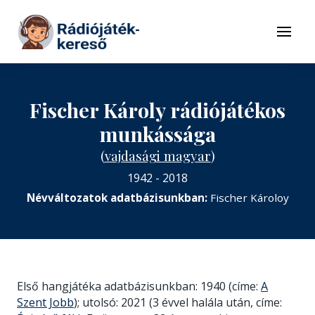
Tovább a navigációhoz
Tovább a tartalomhoz
Menü
Fischer Károly rádiójátékos
munkássága
(
vajdasági magyar
)
1942 - 2018
Névváltozatok adatbázisunkban:
Fischer Károloy
Első hangjátéka adatbázisunkban: 1940 (címe:
A
Szent Jobb
); utolsó: 2021 (3 évvel halála után, címe: