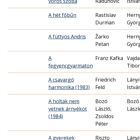
vörös szoba
Radunović
Istvá
A hét főbűn
Rastislav
Hern
Durman
Györ
A füttyös Andris
Žarko
Hern
Petan
Györ
A
Franz Kafka
Vajda
fegyencgyarmaton
Tibor
A csavargó
Friedrich
Lányi
harmonika (1983)
Feld
Istvá
A holtak nem
Bozó
Bozó
vetnek árnyékot
László,
Lászl
(1984)
Zsoldos
Péter
A gyerekek
Riszto
Lányi