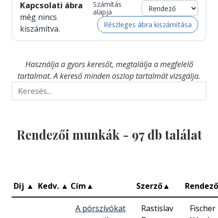
Kapcsolati ábra
Számítás
alapja
még nincs
Részleges ábra kiszámítása
kiszámítva.
Használja a gyors keresőt, megtalálja a megfelelő
tartalmat. A kereső minden oszlop tartalmát vizsgálja.
Rendezői munkák -
97
db találat
Díj
▲
Kedv.
▲
Cím
▲
Szerző
▲
Rendez
A pórszívókat
Rastislav
Fischer