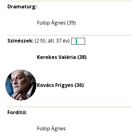
Dramaturg:
Fülöp Ágnes (39)
Színészek:
(2 fő, átl. 37 év)
Életkori
eloszlás
Kerekes Valéria (38)
nagyítása
Kovács Frigyes (36)
Fordító:
Fülöp Ágnes