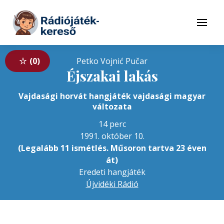
Tovább a navigációhoz
Tovább a tartalomhoz
Menü
0
Petko Vojnić Pučar
Éjszakai lakás
Vajdasági horvát hangjáték vajdasági magyar
változata
14 perc
1991. október 10.
(Legalább 11 ismétlés. Műsoron tartva 23 éven
át)
Eredeti hangjáték
Újvidéki Rádió