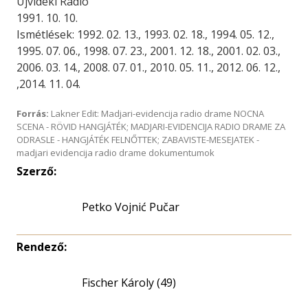
Újvidéki Rádió
1991. 10. 10.
Ismétlések: 1992. 02. 13., 1993. 02. 18., 1994. 05. 12.,
1995. 07. 06., 1998. 07. 23., 2001. 12. 18., 2001. 02. 03.,
2006. 03. 14., 2008. 07. 01., 2010. 05. 11., 2012. 06. 12.,
,2014. 11. 04.
Forrás:
Lakner Edit: Madjari-evidencija radio drame NOCNA
SCENA - RÖVID HANGJÁTÉK; MADJARI-EVIDENCIJA RADIO DRAME ZA
ODRASLE - HANGJÁTÉK FELNŐTTEK; ZABAVISTE-MESEJATEK -
madjari evidencija radio drame dokumentumok
Szerző:
Petko Vojnić Pučar
Rendező:
Fischer Károly (49)