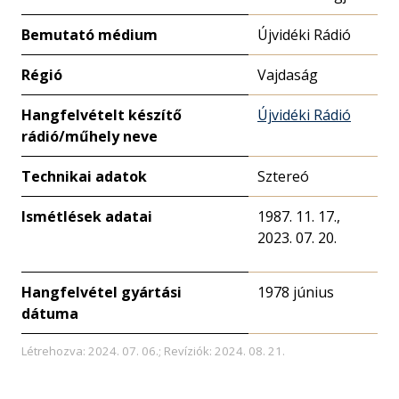
Bemutató médium
Újvidéki Rádió
Régió
Vajdaság
Hangfelvételt készítő
Újvidéki Rádió
rádió/műhely neve
Technikai adatok
Sztereó
Ismétlések adatai
1987. 11. 17.,
2023. 07. 20.
Hangfelvétel gyártási
1978 június
dátuma
Létrehozva: 2024. 07. 06.; Revíziók: 2024. 08. 21.