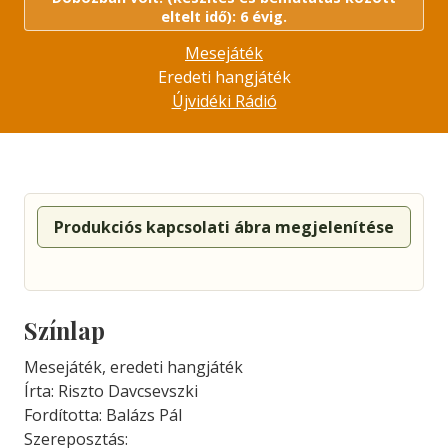
eltelt idő): 6 évig.
Mesejáték
Eredeti hangjáték
Újvidéki Rádió
Produkciós kapcsolati ábra megjelenítése
Színlap
Mesejáték, eredeti hangjáték
Írta: Riszto Davcsevszki
Fordította: Balázs Pál
Szereposztás: