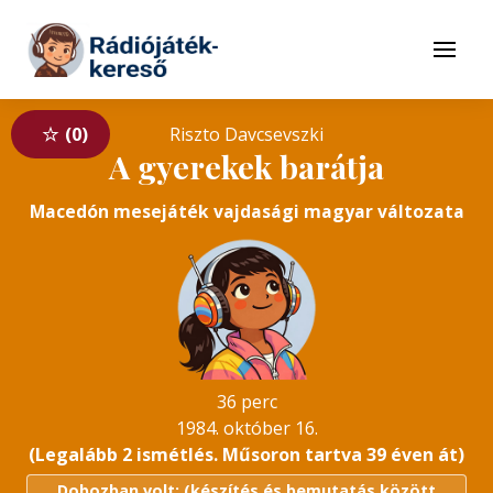
Tovább a navigációhoz
Tovább a tartalomhoz
Menü
0
Riszto Davcsevszki
A gyerekek barátja
Macedón mesejáték vajdasági magyar változata
36 perc
1984. október 16.
(Legalább 2 ismétlés. Műsoron tartva 39 éven át)
Dobozban volt: (készítés és bemutatás között