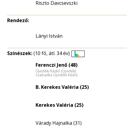
Riszto Davcsevszki
Rendező:
Lányi István
Színészek:
(10 fő, átl. 34 év)
Életkori
Ferenczi Jenő (48)
eloszlás
Újvidéki Rádió (Újvidék)
nagyítása
Szabadka Újvidéki Rádió
B. Kerekes Valéria (25)
Kerekes Valéria (25)
Várady Hajnalka (31)