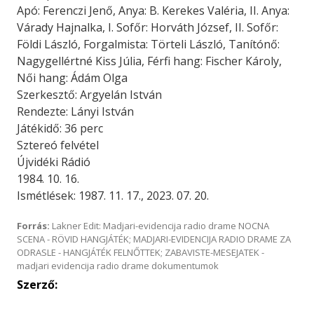
Apó: Ferenczi Jenő, Anya: B. Kerekes Valéria, II. Anya:
Várady Hajnalka, I. Sofőr: Horváth József, II. Sofőr:
Földi László, Forgalmista: Törteli László, Tanítónő:
Nagygellértné Kiss Júlia, Férfi hang: Fischer Károly,
Női hang: Ádám Olga
Szerkesztő: Argyelán István
Rendezte: Lányi István
Játékidő: 36 perc
Sztereó felvétel
Újvidéki Rádió
1984. 10. 16.
Ismétlések: 1987. 11. 17., 2023. 07. 20.
Forrás:
Lakner Edit: Madjari-evidencija radio drame NOCNA
SCENA - RÖVID HANGJÁTÉK; MADJARI-EVIDENCIJA RADIO DRAME ZA
ODRASLE - HANGJÁTÉK FELNŐTTEK; ZABAVISTE-MESEJATEK -
madjari evidencija radio drame dokumentumok
Szerző: