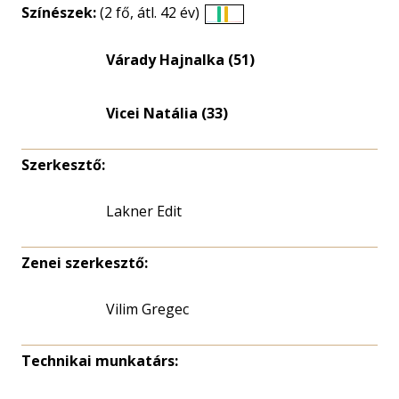
Színészek:
(2 fő, átl. 42 év)
Életkori
eloszlás
Várady Hajnalka (51)
nagyítása
Vicei Natália (33)
Szerkesztő:
Lakner Edit
Zenei szerkesztő:
Vilim Gregec
Technikai munkatárs: