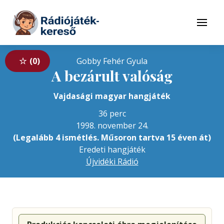
Tovább a navigációhoz
Tovább a tartalomhoz
Menü
0
Gobby Fehér Gyula
A bezárult valóság
Vajdasági magyar hangjáték
36 perc
1998. november 24.
(Legalább 4 ismétlés. Műsoron tartva 15 éven át)
Eredeti hangjáték
Újvidéki Rádió