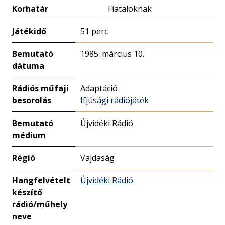
Korhatár
Fiataloknak
Játékidő
51 perc
Bemutató
1985. március 10.
dátuma
Rádiós műfaji
Adaptáció
besorolás
Ifjúsági rádiójáték
Bemutató
Újvidéki Rádió
médium
Régió
Vajdaság
Hangfelvételt
Újvidéki Rádió
készítő
rádió/műhely
neve