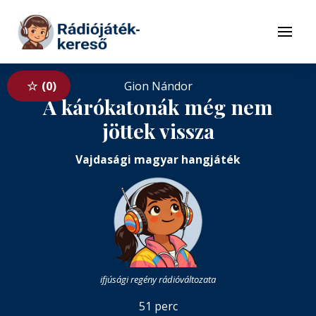
Tovább a navigációhoz
Tovább a tartalomhoz
Menü
0
Gion Nándor
A kárókatonák még nem
jöttek vissza
Vajdasági magyar hangjáték
ifjúsági regény rádióváltozata
51 perc