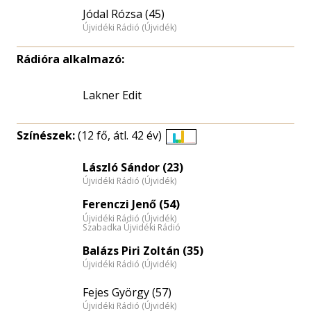
Jódal Rózsa (45)
Újvidéki Rádió (Újvidék)
Rádióra alkalmazó:
Lakner Edit
Színészek:
(12 fő, átl. 42 év)
Életkori
eloszlás
László Sándor (23)
Újvidéki Rádió (Újvidék)
nagyítása
Ferenczi Jenő (54)
Újvidéki Rádió (Újvidék)
Szabadka Újvidéki Rádió
Balázs Piri Zoltán (35)
Újvidéki Rádió (Újvidék)
Fejes György (57)
Újvidéki Rádió (Újvidék)