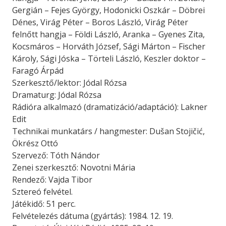
Gergián – Fejes György, Hodonicki Oszkár – Döbrei
Dénes, Virág Péter – Boros László, Virág Péter
felnőtt hangja – Földi László, Aranka – Gyenes Zita,
Kocsmáros – Horváth József, Sági Márton – Fischer
Károly, Sági Jóska – Törteli László, Keszler doktor –
Faragó Árpád
Szerkesztő/lektor: Jódal Rózsa
Dramaturg: Jódal Rózsa
Rádióra alkalmazó (dramatizáció/adaptáció): Lakner
Edit
Technikai munkatárs / hangmester: Dušan Stojičić,
Ökrész Ottó
Szervező: Tóth Nándor
Zenei szerkesztő: Novotni Mária
Rendező: Vajda Tibor
Sztereó felvétel.
Játékidő: 51 perc.
Felvételezés dátuma (gyártás): 1984. 12. 19.