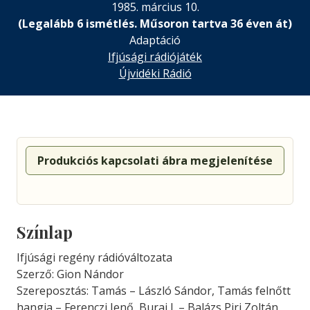
1985. március 10.
(Legalább 6 ismétlés. Műsoron tartva 36 éven át)
Adaptáció
Ifjúsági rádiójáték
Újvidéki Rádió
Produkciós kapcsolati ábra megjelenítése
Színlap
Ifjúsági regény rádióváltozata
Szerző: Gion Nándor
Szereposztás: Tamás – László Sándor, Tamás felnőtt
hangja – Ferenczi Jenő, Burai J. – Balázs Piri Zoltán,