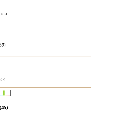
ula
59)
dék)
Életkori
eloszlás
(45)
nagyítása