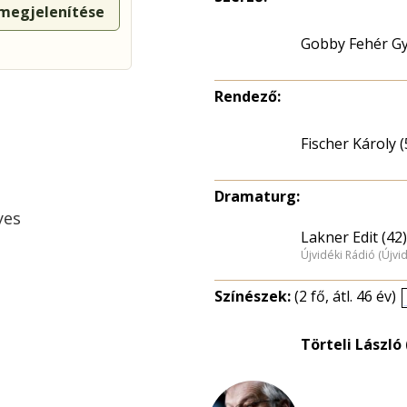
 megjelenítése
Gobby Fehér Gy
Rendező:
Fischer Károly (
Dramaturg:
yes
Lakner Edit (42)
Újvidéki Rádió (Újvi
Színészek:
(2 fő, átl. 46 év)
Törteli László 