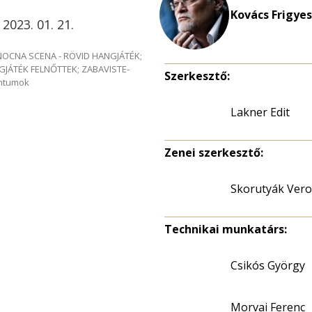
Kovács Frigyes
 2023. 01. 21.
e NOCNA SCENA - RÖVID HANGJÁTÉK;
GJÁTÉK FELNŐTTEK; ZABAVISTE-
Szerkesztő:
entumok
Lakner Edit
Zenei szerkesztő:
Skorutyák Vero
Technikai munkatárs:
Csikós György
Morvai Ferenc