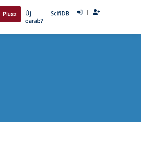
|
Új
ScifiDB
Plusz
darab?