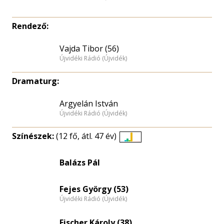
Rendező:
Vajda Tibor (56)
Újvidéki Rádió (Újvidék)
Dramaturg:
Argyelán István
Újvidéki Rádió (Újvidék)
Színészek:
(12 fő, átl. 47 év)
Életkori
eloszlás
Balázs Pál
nagyítása
Fejes György (53)
Újvidéki Rádió (Újvidék)
Fischer Károly (38)