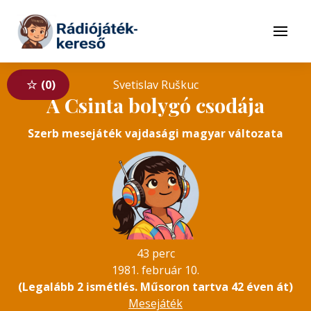
Tovább a navigációhoz
Tovább a tartalomhoz
Menü
0
Svetislav Ruškuc
A Csinta bolygó csodája
Szerb mesejáték vajdasági magyar változata
43 perc
1981. február 10.
(Legalább 2 ismétlés. Műsoron tartva 42 éven át)
Mesejáték