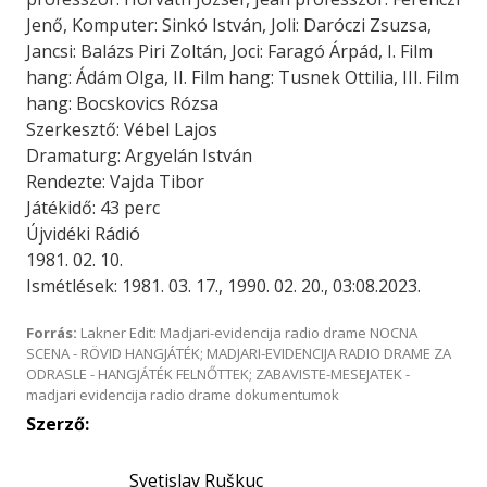
Jenő, Komputer: Sinkó István, Joli: Daróczi Zsuzsa,
Jancsi: Balázs Piri Zoltán, Joci: Faragó Árpád, I. Film
hang: Ádám Olga, II. Film hang: Tusnek Ottilia, III. Film
hang: Bocskovics Rózsa
Szerkesztő: Vébel Lajos
Dramaturg: Argyelán István
Rendezte: Vajda Tibor
Játékidő: 43 perc
Újvidéki Rádió
1981. 02. 10.
Ismétlések: 1981. 03. 17., 1990. 02. 20., 03:08.2023.
Forrás:
Lakner Edit: Madjari-evidencija radio drame NOCNA
SCENA - RÖVID HANGJÁTÉK; MADJARI-EVIDENCIJA RADIO DRAME ZA
ODRASLE - HANGJÁTÉK FELNŐTTEK; ZABAVISTE-MESEJATEK -
madjari evidencija radio drame dokumentumok
Szerző:
Svetislav Ruškuc