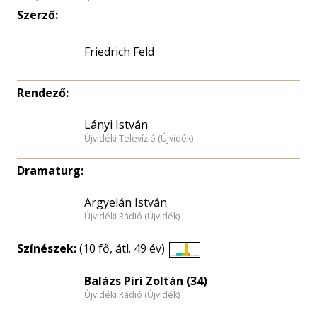
Szerző:
Friedrich Feld
Rendező:
Lányi István
Újvidéki Televízió (Újvidék)
Dramaturg:
Argyelán István
Újvidéki Rádió (Újvidék)
Színészek:
(10 fő, átl. 49 év)
Életkori
eloszlás
Balázs Piri Zoltán (34)
Újvidéki Rádió (Újvidék)
nagyítása