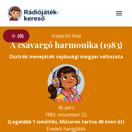
Tovább a navigációhoz
Tovább a tartalomhoz
Menü
0
Friedrich Feld
A csavargó harmonika (1983)
Osztrák mesejáték vajdasági magyar változata
45 perc
1983. november 22.
(Legalább 1 ismétlés. Műsoron tartva 40 éven át)
Eredeti hangjáték