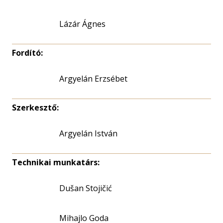
Lázár Ágnes
Fordító:
Argyelán Erzsébet
Szerkesztő:
Argyelán István
Technikai munkatárs:
Dušan Stojičić
Mihajlo Goda