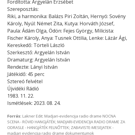
Fordította: Argyelán Erzsébet
Szereposztás:
Riki, a harmonika: Balázs Piri Zoltán, Hernyó: Sovény
Károly, Nyúl: Német Zita, Kutya: Horváth József,
Paula: Ádám Olga, Ödön: Fejes György, Milicista:
Fischer Károly, Anya: Tusnek Ottilia, Lenke: Lázár Ági,
Kereskedő: Törteli László
Szerkesztő: Argyelán István
Dramaturg: Argyelán István
Rendezte: Lányi István
Játékidő: 45 perc
Sztereó felvétel
Újvidéki Rádió
1983. 11. 22.
Ismétlések: 2023. 08. 24.
Forrás:
Lakner Edit: Madjari-evidencija radio drame NOCNA
SCENA - RÖVID HANGJÁTÉK; MADJARI-EVIDENCIJA RADIO DRAME ZA
ODRASLE - HANGJÁTÉK FELNŐTTEK; ZABAVISTE-MESEJATEK -
madjari evidencija radio drame dokumentumok