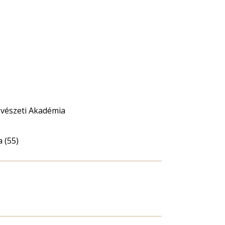
űvészeti Akadémia
 (55)