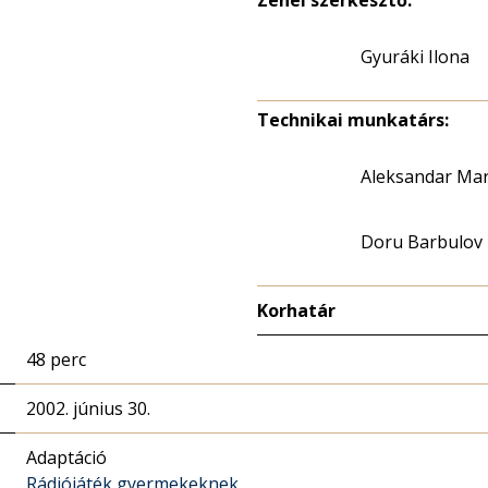
Zenei szerkesztő:
Gyuráki Ilona
Technikai munkatárs:
Aleksandar Mar
Doru Barbulov
Korhatár
48 perc
2002. június 30.
Adaptáció
Rádiójáték gyermekeknek