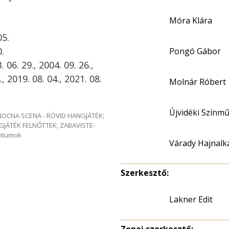
Móra Klára
05.
.
Pongó Gábor
06. 29., 2004. 09. 26.,
., 2019. 08. 04., 2021. 08.
Molnár Róbert
Újvidéki Színm
e NOCNA SCENA - RÖVID HANGJÁTÉK;
GJÁTÉK FELNŐTTEK; ZABAVISTE-
entumok
Várady Hajnalka
Szerkesztő:
Lakner Edit