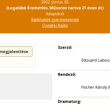
2002. június 30.
(Legalább 8 ismétlés. Műsoron tartva 21 éven át)
Adaptáció
Rádiójáték gyermekeknek
Újvidéki Rádió
Szerző:
 megjelenítése
Edouard Labou
Rendező:
Fischer Károly (
Dramaturg: