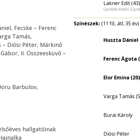
Lakner Edit (43)
Újvidéki Rádió (Újvi
Színészek:
(11 fő, átl. 35 év)
niel, Fecske – Ferenc
 Varga Tamás,
Huszta Dániel 
 – Diósi Péter, Márkinő
 Gábor, II. Összeesküvő –
Ferenc Ágota (
Elor Emina (20)
Doru Barbulov,
Varga Tamás (5
Burai Károly
elsőéves hallgatóinak
Diósi Péter
Hajnalka