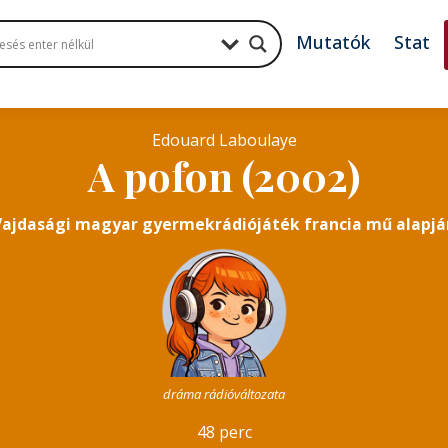
Mutatók
Stat
Edouard Laboulaye
A pofon (2002)
Vajdasági magyar gyermekrádiójáték francia mű alapjá
dráma rádióváltozata
48 perc