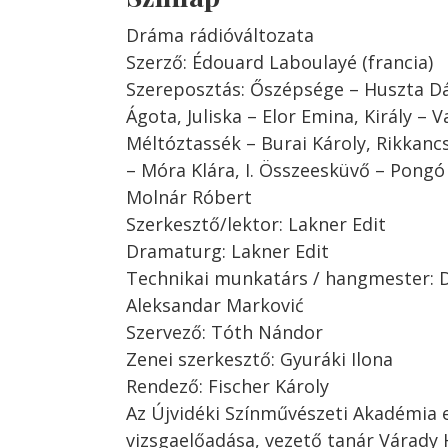
Dráma rádióváltozata
Szerző: Édouard Laboulayé (francia)
Szereposztás: Őszépsége – Huszta Dá
Ágota, Juliska – Elor Emina, Király –
Méltóztassék – Burai Károly, Rikkancs
– Móra Klára, I. Összeesküvő – Pongó
Molnár Róbert
Szerkesztő/lektor: Lakner Edit
Dramaturg: Lakner Edit
Technikai munkatárs / hangmester: 
Aleksandar Marković
Szervező: Tóth Nándor
Zenei szerkesztő: Gyuráki Ilona
Rendező: Fischer Károly
Az Újvidéki Színművészeti Akadémia 
vizsgaelőadása, vezető tanár Várady 