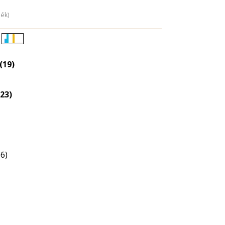
dék)
Életkori
eloszlás
(19)
nagyítása
23)
6)