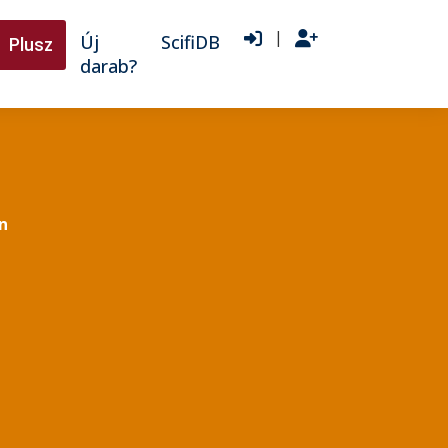
|
Új
ScifiDB
Plusz
darab?
n