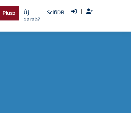
|
Új
ScifiDB
Plusz
darab?