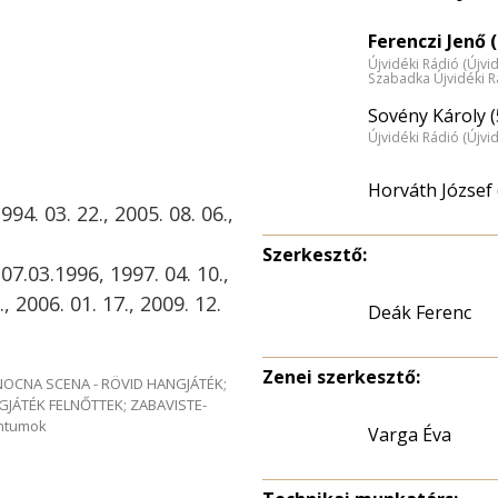
Ferenczi Jenő (
Újvidéki Rádió (Újvi
Szabadka Újvidéki R
Sovény Károly (
Újvidéki Rádió (Újvi
Horváth József 
94. 03. 22., 2005. 08. 06.,
Szerkesztő:
 07.03.1996, 1997. 04. 10.,
., 2006. 01. 17., 2009. 12.
Deák Ferenc
Zenei szerkesztő:
e NOCNA SCENA - RÖVID HANGJÁTÉK;
GJÁTÉK FELNŐTTEK; ZABAVISTE-
entumok
Varga Éva