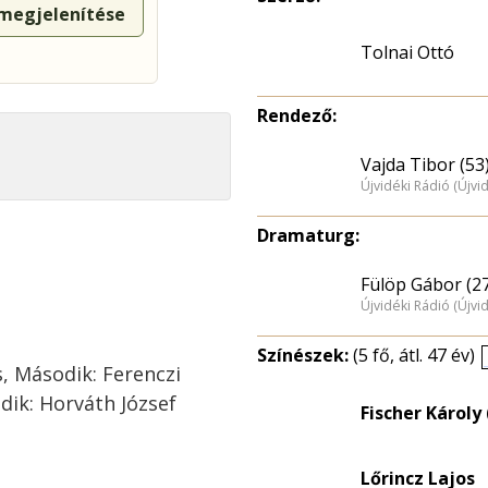
 megjelenítése
Tolnai Ottó
Rendező:
Vajda Tibor (53
Újvidéki Rádió (Újvi
Dramaturg:
Fülöp Gábor (2
Újvidéki Rádió (Újvi
Színészek:
(5 fő, átl. 47 év)
os, Második: Ferenczi
dik: Horváth József
Fischer Károly 
Lőrincz Lajos