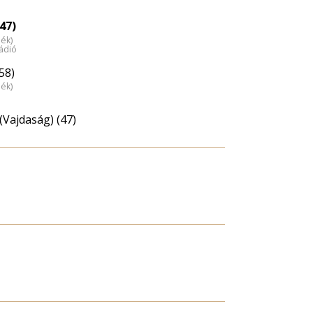
47)
dék)
ádió
58)
dék)
(Vajdaság) (47)