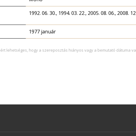
1992. 06. 30., 1994. 03. 22., 2005. 08. 06., 2008. 12.
1977 január
zért lehetséges, hogy a szereposztás hiányos vagy a bemutató dátuma va