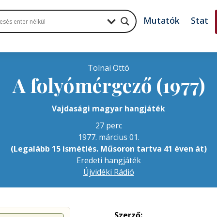
Mutatók
Stat
Tolnai Ottó
A folyómérgező (1977)
Vajdasági magyar hangjáték
27 perc
1977. március 01.
(Legalább 15 ismétlés. Műsoron tartva 41 éven át)
Eredeti hangjáték
Újvidéki Rádió
Szerző: