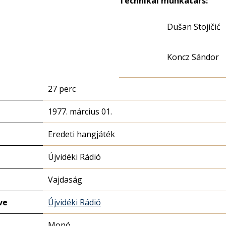
Technikai munkatárs:
Dušan Stojičić
Koncz Sándor
27 perc
1977. március 01.
Eredeti hangjáték
Újvidéki Rádió
Vajdaság
ve
Újvidéki Rádió
Monó