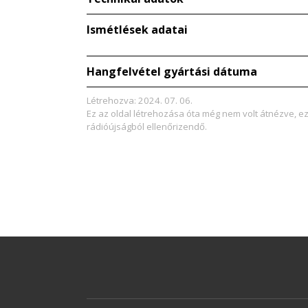
Ismétlések adatai
Hangfelvétel gyártási dátuma
Létrehozva: 2024. 07. 06.
Ez az oldal létrehozása óta még nem volt átnézve, e
rádióújságból ellenőrizendő.