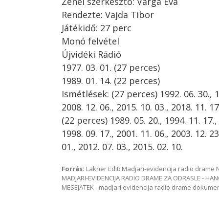
Zenei szerkesztő: Varga Éva
Rendezte: Vajda Tibor
Játékidő: 27 perc
Monó felvétel
Újvidéki Rádió
1977. 03. 01. (27 perces)
1989. 01. 14. (22 perces)
Ismétlések: (27 perces) 1992. 06. 30., 19
2008. 12. 06., 2015. 10. 03., 2018. 11. 17
(22 perces) 1989. 05. 20., 1994. 11. 17.,
1998. 09. 17., 2001. 11. 06., 2003. 12. 23
01., 2012. 07. 03., 2015. 02. 10.
Forrás:
Lakner Edit: Madjari-evidencija radio dram
MADJARI-EVIDENCIJA RADIO DRAME ZA ODRASLE - HAN
MESEJATEK - madjari evidencija radio drame dokum