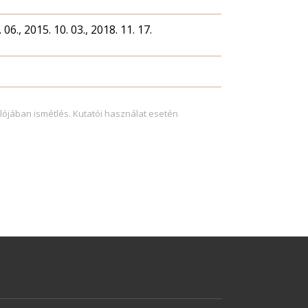
 06., 2015. 10. 03., 2018. 11. 17.
lójában ismétlés. Kutatói használat esetén