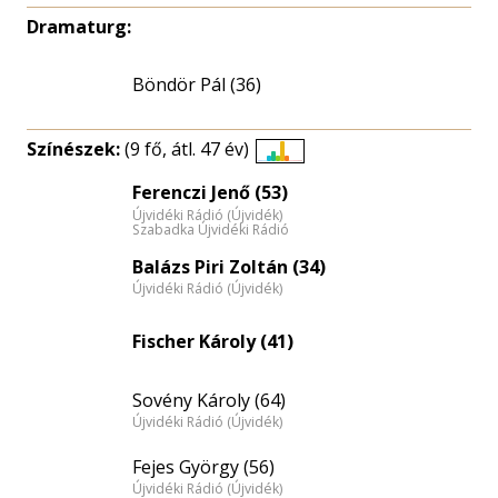
Dramaturg:
Böndör Pál (36)
Színészek:
(9 fő, átl. 47 év)
Életkori
Ferenczi Jenő (53)
eloszlás
Újvidéki Rádió (Újvidék)
nagyítása
Szabadka Újvidéki Rádió
Balázs Piri Zoltán (34)
Újvidéki Rádió (Újvidék)
Fischer Károly (41)
Sovény Károly (64)
Újvidéki Rádió (Újvidék)
Fejes György (56)
Újvidéki Rádió (Újvidék)