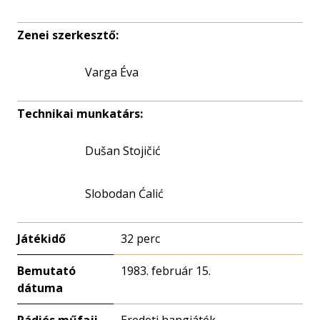
Zenei szerkesztő:
Varga Éva
Technikai munkatárs:
Dušan Stojičić
Slobodan Ćalić
Játékidő
32 perc
Bemutató
1983. február 15.
dátuma