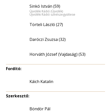
Sinkó István (59)
Újvidéki Rádió (Újvidék)
Újvidéki Rádió színészegyüttese
Törteli László (27)
Daróczi Zsuzsa (32)
Horváth József (Vajdaság) (53)
Fordító:
Káich Katalin
Szerkesztő:
Böndör Pál