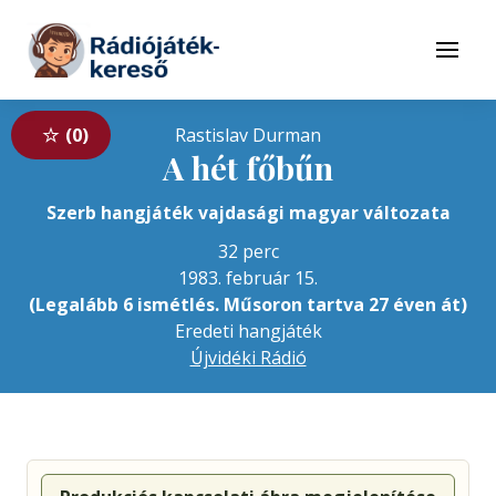
Tovább a navigációhoz
Tovább a tartalomhoz
Menü
0
Rastislav Durman
A hét főbűn
Szerb hangjáték vajdasági magyar változata
32 perc
1983. február 15.
(Legalább 6 ismétlés. Műsoron tartva 27 éven át)
Eredeti hangjáték
Újvidéki Rádió