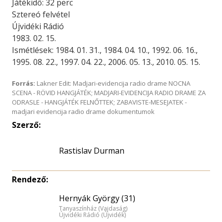
Játékidő: 32 perc
Sztereó felvétel
Újvidéki Rádió
1983. 02. 15.
Ismétlések: 1984. 01. 31., 1984. 04. 10., 1992. 06. 16.,
1995. 08. 22., 1997. 04. 22., 2006. 05. 13., 2010. 05. 15.
Forrás:
Lakner Edit: Madjari-evidencija radio drame NOCNA
SCENA - RÖVID HANGJÁTÉK; MADJARI-EVIDENCIJA RADIO DRAME ZA
ODRASLE - HANGJÁTÉK FELNŐTTEK; ZABAVISTE-MESEJATEK -
madjari evidencija radio drame dokumentumok
Szerző:
Rastislav Durman
Rendező:
Hernyák György (31)
Tanyaszínház (Vajdaság)
Újvidéki Rádió (Újvidék)