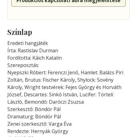
Produkciós kapcsolati ábra megjelenítése
Színlap
Eredeti hangjáték
Írta: Rastislav Durman
Fordította: Káich Katalin
Szereposztás:
Nyepszki Róbert: Ferenczi Jenő, Hamlet: Balázs Piri
Zoltán, Brutus: Fischer Károly, Shylock: Sovény
Károly, Wright testvérek: Fejes György és Horváth
József, Descartes: Sinkó István, Lucifer: Törteli
László, Bemondó: Daróczi Zsuzsa
Szerkesztő: Böndör Pál
Dramaturg: Böndör Pál
Zenei szerkesztő: Varga Éva
Rendezte: Hernyák György