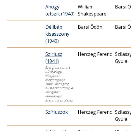
Ahogy
William
Barsi 
tetszik (1940)
Shakespeare
Délibáb
Barsi Ödön
Barsi 
kisasszony
(1940)
Sziriusz
Herczeg Ferenc
Szilass
(1941)
Gyula
Szergiusz tanárt
hűvösvölgyi
villájában
meglátogatja
Tibor. Ákos gróf,
huszárkapitány, A
látogatás
előzménye:
Szergiusz professz
Szíriuszok
Herczeg Ferenc
Szilass
Gyula