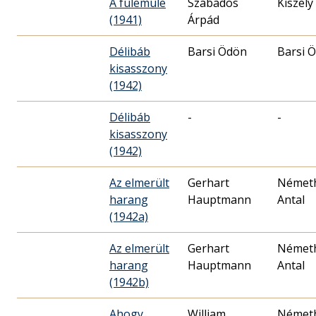
A fülemüle
Szabados
Kiszely
(1941)
Árpád
Délibáb
Barsi Ödön
Barsi 
kisasszony
(1942)
Délibáb
-
-
kisasszony
(1942)
Az elmerült
Gerhart
Német
harang
Hauptmann
Antal
(1942a)
Az elmerült
Gerhart
Német
harang
Hauptmann
Antal
(1942b)
Ahogy
William
Német