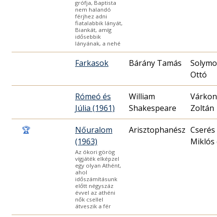
grófja, Baptista
nem halandó
férjhez adni
fiatalabbik lányát,
Biankát, amíg
idősebbik
lányának, a nehé
Farkasok
Bárány Tamás
Solymo
Ottó
Rómeó és
William
Várkon
Júlia (1961)
Shakespeare
Zoltán
🏆
Nőuralom
Cserés
(1963)
Miklós 
Az ókori görög
vígjáték elképzel
egy olyan Athént,
ahol
időszámításunk
előtt négyszáz
évvel az athéni
nők csellel
átveszik a fér