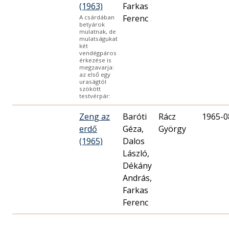
(1963)
Farkas
Ferenc
A csárdában
betyárok
mulatnak, de
mulatságukat
két
vendégpáros
érkezése is
megzavarja:
az első egy
uraságtól
szökött
testvérpár:
Zeng az
Baróti
Rácz
1965-0
erdő
Géza,
György
(1965)
Dalos
László,
Dékány
András,
Farkas
Ferenc