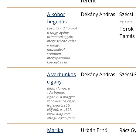
Ferenc
A kóbor
Dékány András
Szécsi
hegedűs
Ferenc,
Török
Lavotta – Biharival,
a nagy cigány
Tamás
prímással együtt –
megkísérelte elűzni
a magyar
muzsikával
szemben
megnyilvánuló
közönyt és m
A verbunkos
Dékány András
Szécsi 
cigány
Bihari János, a
„Verbunkos
cigány”, a magyar
zenekultúra egyik
legjelentősebb
előfutára. 1801.
körül alapított
öttagú cigányzene
Marika
Urbán Ernő
Rácz G