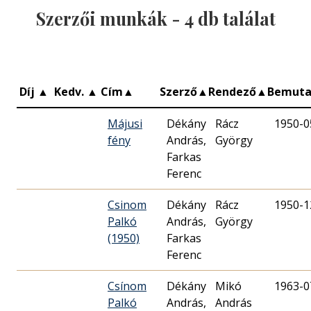
Szerzői munkák -
4
db találat
Díj
▲
Kedv.
▲
Cím
▲
Szerző
▲
Rendező
▲
Bemut
Májusi
Dékány
Rácz
1950-0
fény
András,
György
Farkas
Ferenc
Csinom
Dékány
Rácz
1950-1
Palkó
András,
György
(1950)
Farkas
Ferenc
Csínom
Dékány
Mikó
1963-0
Palkó
András,
András