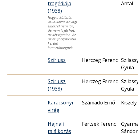
tragédiája
Antal
(1938)
Hogy a különös
vállalkozás anyagi
sikerrel nem jár,
de nem is járhat,
az kétségtelen. Az
üzleti forgalomba
kerülő
lemeztömegnek
Szíriusz
Herczeg Ferenc
Szilass
Gyula
Sziriusz
Herczeg Ferenc
Szilass
(1938)
Gyula
Karácsonyi
Számadó Ernő
Kiszely
virág
Hajnali
Fertsek Ferenc
Gyarma
találkozás
Sándor