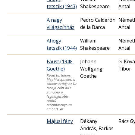
tetszik (1943)
Shakespeare
Antal
A nagy
Pedro Calderón
Német
világszínház
de la Barca
Antal
Ahogy
William
Német
tetszik (1944)
Shakespeare
Antal
Faust (1948,
Johann
G. Ková
Goethe)
Wolfgang
Tibor
Goethe
Rövid tartalom:
Mephistopheles, a
cinikus ördög az Úr
trónja előtt áll s
gúnyolja a
legmagasabb
rendű
teremtményt, az
embert. Az
Májusi fény
Dékány
Rácz G
András, Farkas