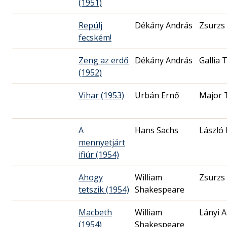
(1951)
Repülj
Dékány András
Zsurzs
fecském!
Zeng az erdő
Dékány András
Gallia
(1952)
Vihar (1953)
Urbán Ernő
Major 
A
Hans Sachs
László
mennyetjárt
ifiúr (1954)
Ahogy
William
Zsurzs
tetszik (1954)
Shakespeare
Macbeth
William
Lányi 
(1954)
Shakespeare