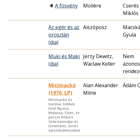
🔈
A fösvény
Molière
Cserés
Miklós 
Az egér és az
Aiszóposz
Macská
oroszlán
Gyula
(dia)
Muki és Maki
Jerzy Dewitz,
Nem
(dia)
Waclaw Keller
azonos
rendez
Micimackó
Alan Alexander
Ádám O
(1970, LP)
Milne
Micimackó és
barátai, többek
közt Nyuszi,
Malacka, Füles, és
persze Róbert
Gida kalandjai és
történetei, zenés
epizódváltásokkal