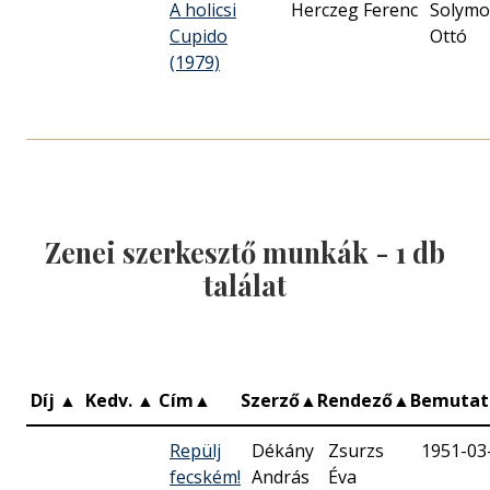
A holicsi
Herczeg Ferenc
Solymo
Cupido
Ottó
(1979)
Zenei szerkesztő munkák -
1
db
találat
Díj
▲
Kedv.
▲
Cím
▲
Szerző
▲
Rendező
▲
Bemuta
Repülj
Dékány
Zsurzs
1951-03
fecském!
András
Éva