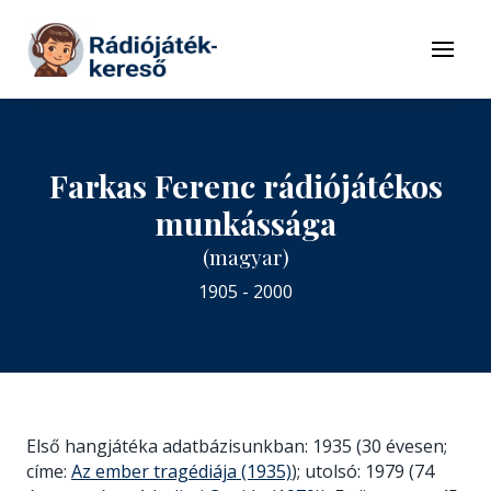
Tovább a navigációhoz
Tovább a tartalomhoz
Menü
Farkas Ferenc rádiójátékos
munkássága
(magyar)
1905 - 2000
Első hangjátéka adatbázisunkban: 1935 (30 évesen;
címe:
Az ember tragédiája (1935)
); utolsó: 1979 (74