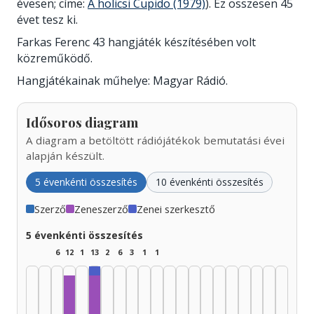
évesen; címe:
A holicsi Cupido (1979)
). Ez összesen 45
évet tesz ki.
Farkas Ferenc 43 hangjáték készítésében volt
közreműködő.
Hangjátékainak műhelye: Magyar Rádió.
Idősoros diagram
A diagram a betöltött rádiójátékok bemutatási évei
alapján készült.
5 évenkénti összesítés
10 évenkénti összesítés
Szerző
Zeneszerző
Zenei szerkesztő
5 évenkénti összesítés
6
12
1
13
2
6
3
1
1
Zenei szerkesztő, 1950–1954: 1