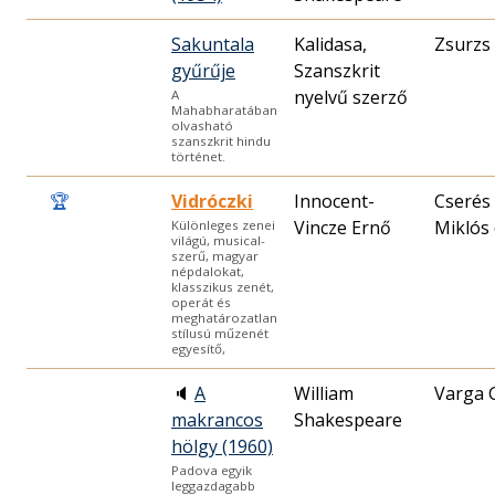
Sakuntala
Kalidasa,
Zsurzs
gyűrűje
Szanszkrit
nyelvű szerző
A
Mahabharatában
olvasható
szanszkrit hindu
történet.
🏆
Vidróczki
Innocent-
Cserés
Vincze Ernő
Miklós 
Különleges zenei
világú, musical-
szerű, magyar
népdalokat,
klasszikus zenét,
operát és
meghatározatlan
stílusú műzenét
egyesítő,
🔈
A
William
Varga 
makrancos
Shakespeare
hölgy (1960)
Padova egyik
leggazdagabb