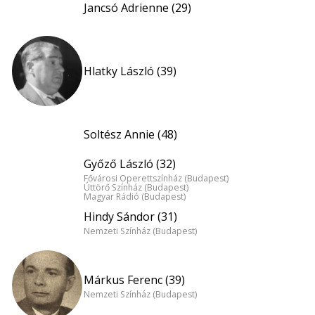
Jancsó Adrienne (29)
Hlatky László (39)
Soltész Annie (48)
Győző László (32)
Fővárosi Operettszínház (Budapest)
Úttörő Színház (Budapest)
Magyar Rádió (Budapest)
Hindy Sándor (31)
Nemzeti Színház (Budapest)
Márkus Ferenc (39)
Nemzeti Színház (Budapest)