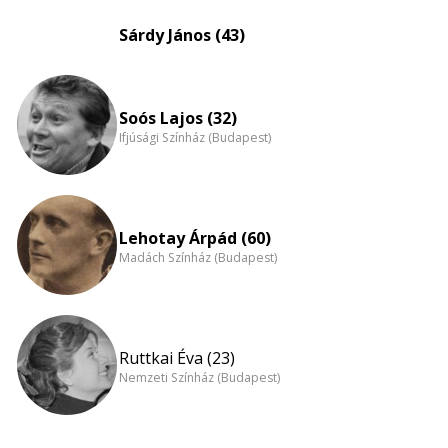
Életkori
eloszlás
Sárdy János (43)
nagyítása
Soós Lajos (32)
Ifjúsági Színház (Budapest)
Lehotay Árpád (60)
Madách Színház (Budapest)
Ruttkai Éva (23)
Nemzeti Színház (Budapest)