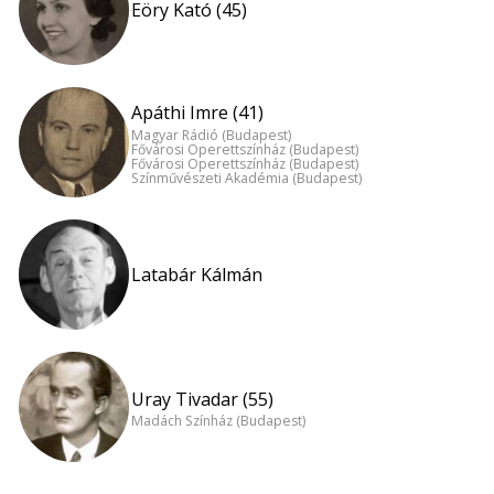
Eöry Kató (45)
Apáthi Imre (41)
Magyar Rádió (Budapest)
Fővárosi Operettszínház (Budapest)
Fővárosi Operettszínház (Budapest)
Színművészeti Akadémia (Budapest)
Latabár Kálmán
Uray Tivadar (55)
Madách Színház (Budapest)