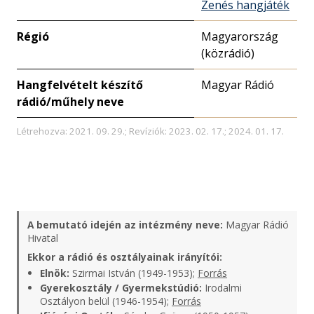
Zenés hangjáték
Régió
Magyarország
(közrádió)
Hangfelvételt készítő
Magyar Rádió
rádió/műhely neve
Létrehozva: 2021. 09. 29.; Revíziók: 2023. 02. 17.; 2024. 01. 17.
A bemutató idején az intézmény neve:
Magyar Rádió
Hivatal
Ekkor a rádió és osztályainak irányítói:
Elnök:
Szirmai István (1949-1953);
Forrás
Gyerekosztály / Gyermekstúdió:
Irodalmi
Osztályon belül (1946-1954);
Forrás