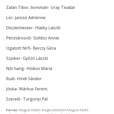
Zalán Tibor, bonviván- Uray Tivadar
Lici- Jancsó Adrienne
Díszletmester- Hlatky László
Pénztárosnő- Soltész Annie
Izgatott férfi- Berczy Géza
Szpíker- Győző László
Női hang- Hódosi Mária
Rudi- Hindi Sándor
Jóska- Márkus Ferenc
Szerelő- Turgonyi Pál
Forrás:
Magyar Rádió; Kiegészítésként Magyar Rádió