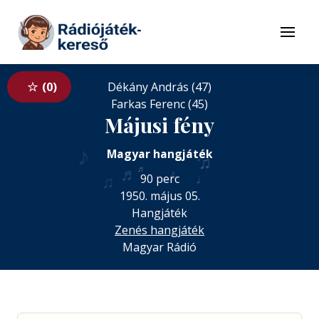
Tovább a navigációhoz
Tovább a tartalomhoz
Menü
0
Dékány András (47)
Farkas Ferenc (45)
Májusi fény
♪
♪
Magyar hangjáték
♫
♬
♬
♪
♩
♫
90 perc
1950. május 05.
Hangjáték
Zenés hangjáték
Magyar Rádió