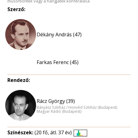
műsorboríték vagy a hangjáték konferálása
Szerző:
Dékány András (47)
Farkas Ferenc (45)
Rendező:
Rácz György (39)
Bányász Színház / Honvéd Színház (Budapest)
Magyar Rádió (Budapest)
Színészek:
(20 fő, átl. 37 év)