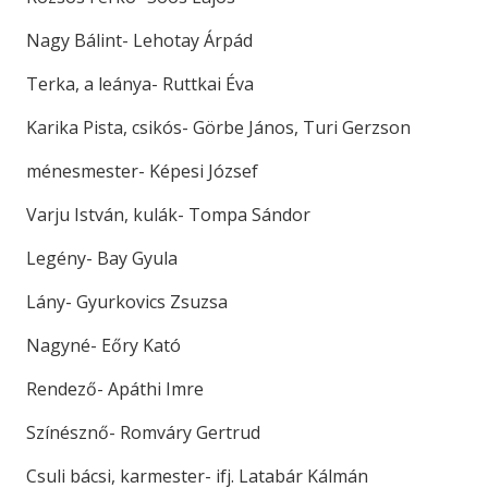
Nagy Bálint- Lehotay Árpád
Terka, a leánya- Ruttkai Éva
Karika Pista, csikós- Görbe János, Turi Gerzson
ménesmester- Képesi József
Varju István, kulák- Tompa Sándor
Legény- Bay Gyula
Lány- Gyurkovics Zsuzsa
Nagyné- Eőry Kató
Rendező- Apáthi Imre
Színésznő- Romváry Gertrud
Csuli bácsi, karmester- ifj. Latabár Kálmán