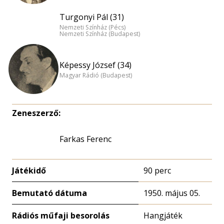
Turgonyi Pál (31)
Nemzeti Színház (Pécs)
Nemzeti Színház (Budapest)
Képessy József (34)
Magyar Rádió (Budapest)
Zeneszerző:
Farkas Ferenc
Játékidő
90 perc
Bemutató dátuma
1950. május 05.
Rádiós műfaji besorolás
Hangjáték