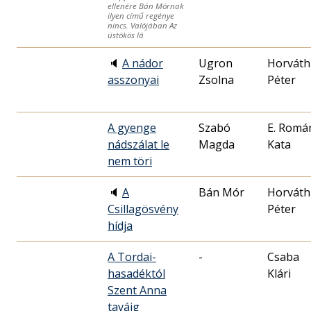
ellenére Bán Mórnak
ilyen című regénye
nincs. Valójában Az
üstökös lá
🔈
A nádor
Ugron
Horváth
asszonyai
Zsolna
Péter
A gyenge
Szabó
E. Romá
nádszálat le
Magda
Kata
nem töri
🔈
A
Bán Mór
Horváth
Csillagösvény
Péter
hídja
A Tordai-
-
Csaba
hasadéktól
Klári
Szent Anna
taváig