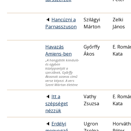
🔈
Hancúzni a
Szilágyi
Zelki
Parnasszuson
Márton
János
Havazás
Győrffy
E. Romá
Amiens-ben
Ákos
Kata
„A hangjáték kiinduló-
és egyben
középpontját a
szerzőnek, Győrffy
Ákosnak azonos című
verse képezi. A vers
Szent Márton életéne
🔈
Itt a
Vathy
E. Romá
szépséget
Zsuzsa
Kata
nézzük
🔈
Erdélyi
Ugron
Horváth
menyegző
Zsolna
Péter