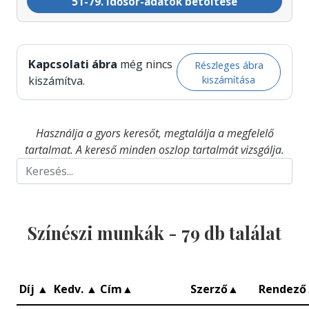
51-79. idősor-adatok betöltése
Kapcsolati ábra
még nincs
Részleges ábra
kiszámítása
kiszámítva.
Használja a gyors keresőt, megtalálja a megfelelő
tartalmat. A kereső minden oszlop tartalmát vizsgálja.
Színészi munkák -
79
db találat
Díj
▲
Kedv.
▲
Cím
▲
Szerző
▲
Rendező