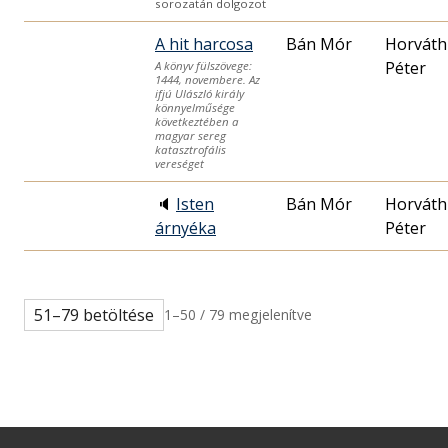
sorozatán dolgozot
A hit harcosa
Bán Mór
Horváth
Péter
A könyv fülszövege:
1444, novembere. Az
ifjú Ulászló király
könnyelműsége
következtében a
magyar sereg
katasztrofális
vereséget
🔈
Isten
Bán Mór
Horváth
árnyéka
Péter
51–79 betöltése
1–50 / 79 megjelenítve