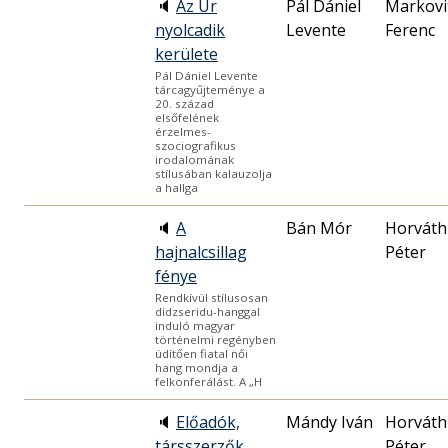
🔈
Az Úr
Pál Dániel
Markovi
nyolcadik
Levente
Ferenc
kerülete
Pál Dániel Levente
tárcagyűjteménye a
20. század
elsőfelének
érzelmes-
szociografikus
irodalomának
stílusában kalauzolja
a hallga
🔈
A
Bán Mór
Horváth
hajnalcsillag
Péter
fénye
Rendkívül stílusosan
didzseridu-hanggal
induló magyar
történelmi regényben
üdítően fiatal női
hang mondja a
felkonferálást. A „H
🔈
Előadók,
Mándy Iván
Horváth
társszerzők
Péter