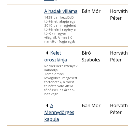
A hadak villáma
Bán Mór
Horváth
Péter
1438-ban kezdődő
történet, alapja egy
2010-ben megjelent
történelmi regény a
török-magyar
világról. A mesélő
narrátor fogja egyb
🔈
Kelet
Bíró
Horváth
oroszlánja
Szabolcs
Péter
Rocker keresztények
kalandjai.
Templomos
lovagokkal megesett
történetek, a most
felnőtté váló Attila
főhőssel, az Árpád-
ház végn
🔈
A
Bán Mór
Horváth
Mennydörgés
Péter
kapuja