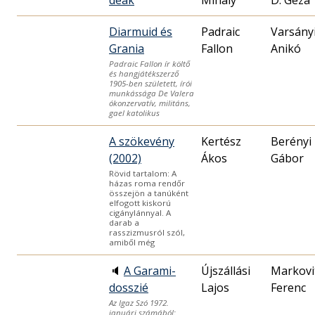
deák
Mihály
D. Géza
Diarmuid és
Padraic
Varsány
Grania
Fallon
Anikó
Padraic Fallon ír költő
és hangjátékszerző
1905-ben született, írói
munkássága De Valera
ókonzervatív, militáns,
gael katolikus
A szökevény
Kertész
Berényi
(2002)
Ákos
Gábor
Rövid tartalom: A
házas roma rendőr
összejön a tanúként
elfogott kiskorú
cigánylánnyal. A
darab a
rasszizmusról szól,
amiből még
🔈
A Garami-
Újszállási
Markovi
dosszié
Lajos
Ferenc
Az Igaz Szó 1972.
januári számából: