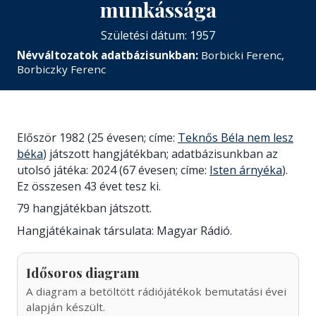
munkássága
Születési dátum: 1957
Névváltozatok adatbázisunkban:
Borbicki Ferenc,
Borbiczky Ferenc
Először 1982 (25 évesen; címe:
Teknős Béla nem lesz
béka
) játszott hangjátékban; adatbázisunkban az
utolsó játéka: 2024 (67 évesen; címe:
Isten árnyéka
).
Ez összesen 43 évet tesz ki.
79 hangjátékban játszott.
Hangjátékainak társulata: Magyar Rádió.
Idősoros diagram
A diagram a betöltött rádiójátékok bemutatási évei
alapján készült.