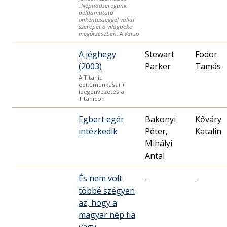
„Néphadseregünk
példamutató
önkéntességgel vállal
szerepet a világbéke
megőrzésében. A Varsó
A jéghegy
Stewart
Fodor
(2003)
Parker
Tamás
A Titanic
építőmunkásai +
idegenvezetés a
Titanicon
Egbert egér
Bakonyi
Kőváry
intézkedik
Péter,
Katalin
Mihályi
Antal
És nem volt
-
-
többé szégyen
az, hogy a
magyar nép fia