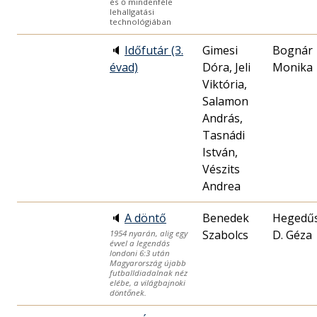
és ő mindenféle
lehallgatási
technológiában
🔈
Időfutár (3.
Gimesi
Bognár
évad)
Dóra, Jeli
Monika
Viktória,
Salamon
András,
Tasnádi
István,
Vészits
Andrea
🔈
A döntő
Benedek
Hegedű
Szabolcs
D. Géza
1954 nyarán, alig egy
évvel a legendás
londoni 6:3 után
Magyarország újabb
futballdiadalnak néz
elébe, a világbajnoki
döntőnek.