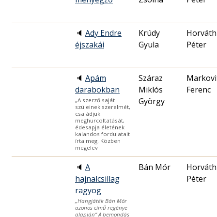
🔈
Ady Endre
Krúdy
Horváth
éjszakái
Gyula
Péter
🔈
Apám
Száraz
Markovi
darabokban
Miklós
Ferenc
György
„A szerző saját
szüleinek szerelmét,
családjuk
meghurcoltatását,
édesapja életének
kalandos fordulatait
írta meg. Közben
megelev
🔈
A
Bán Mór
Horváth
hajnalcsillag
Péter
ragyog
„Hangjáték Bán Mór
azonos című regénye
alapján” A bemondás