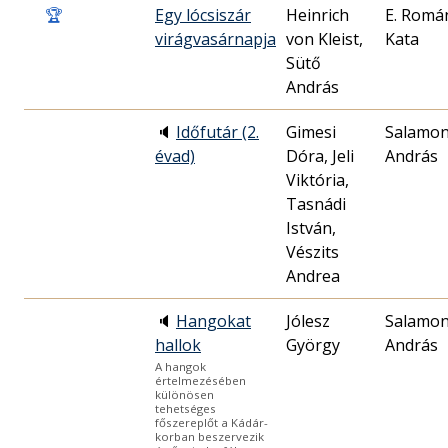
🏆
Egy lócsiszár
Heinrich
E. Romá
virágvasárnapja
von Kleist,
Kata
Sütő
András
🔈
Időfutár (2.
Gimesi
Salamo
évad)
Dóra, Jeli
András
Viktória,
Tasnádi
István,
Vészits
Andrea
🔈
Hangokat
Jólesz
Salamo
hallok
György
András
A hangok
értelmezésében
különösen
tehetséges
főszereplőt a Kádár-
korban beszervezik