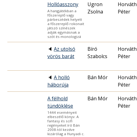
Hollóasszony
Ugron
Horváth
Zsolna
Péter
A hangjátékban a
főszereplő vagy
párbeszédek helyett
a főszereplő rokonait
játszó színészek
adják egymásnak a
szót és monologizá
🔈
Az utolsó
Bíró
Horváth
vörös barát
Szabolcs
Péter
🔈
A holló
Bán Mór
Horváth
háborúja
Péter
A félhold
Bán Mór
Horváth
tündöklése
Péter
1444 eseményeit
elbeszélő könyv. A
fantasy és scifi
regényeket író Bán
2008-tól kezdve
kizárólag a Hunyadi c.