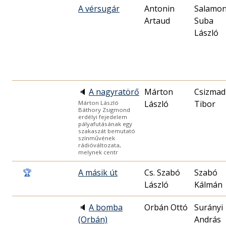
A vérsugár
Antonin
Salamo
Artaud
Suba
László
🔈
A nagyratörő
Márton
Csizmad
László
Tibor
Márton László
Báthory Zsigmond
erdélyi fejedelem
pályafutásának egy
szakaszát bemutató
színművének
rádióváltozata,
melynek centr
🏆
A másik út
Cs. Szabó
Szabó
László
Kálmán
🔈
A bomba
Orbán Ottó
Surányi
(Orbán)
András