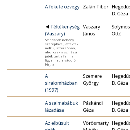
A fekete özvegy
Zalán Tibor
Hegedű
D. Géza
🔈
Féltékenység
Vaszary
Solymos
(Vaszary)
János
Ottó
Színdarab néhány
szereplővel, effektek
nélkül, sztereóban,
ahol csak a színészi
játék tartja fenn a
figyelmet: a vádoló
férj, a
A
Szemere
Hegedű
siralomházban
György
D. Géza
(1997)
A szalmabábuk
Páskándi
Hegedű
lázadása
Géza
D. Géza
Az elbúsult
Vörösmarty
Hegedű