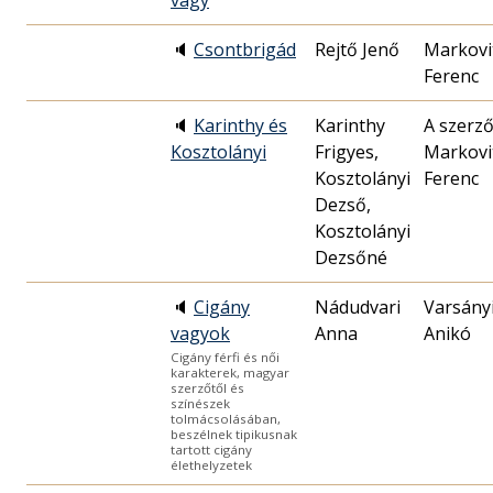
vagy
🔈
Csontbrigád
Rejtő Jenő
Markovi
Ferenc
🔈
Karinthy és
Karinthy
A szerző
Kosztolányi
Frigyes,
Markovi
Kosztolányi
Ferenc
Dezső,
Kosztolányi
Dezsőné
🔈
Cigány
Nádudvari
Varsány
vagyok
Anna
Anikó
Cigány férfi és női
karakterek, magyar
szerzőtől és
színészek
tolmácsolásában,
beszélnek tipikusnak
tartott cigány
élethelyzetek