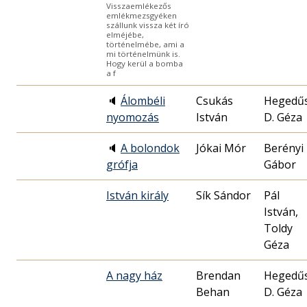
Visszaemlékezős
emlékmezsgyéken
szállunk vissza két író
elméjébe,
történelmébe, ami a
mi történelmünk is.
Hogy kerül a bomba
a f
🔈
Álombéli
Csukás
Hegedű
nyomozás
István
D. Géza
🔈
A bolondok
Jókai Mór
Berényi
grófja
Gábor
István király
Sík Sándor
Pál
István,
Toldy
Géza
A nagy ház
Brendan
Hegedű
Behan
D. Géza