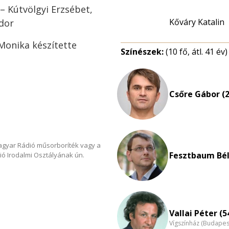
 – Kútvölgyi Erzsébet,
Kőváry Katalin
ndor
 Monika készítette
Színészek:
(10 fő, átl. 41 év)
Csőre Gábor (2
Magyar Rádió műsorboríték vagy a
Fesztbaum Bél
ió Irodalmi Osztályának ún.
Vallai Péter (5
Vígszínház (Budapes