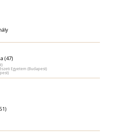
hály
a (47)
t)
észeti Egyetem (Budapest)
pest)
51)