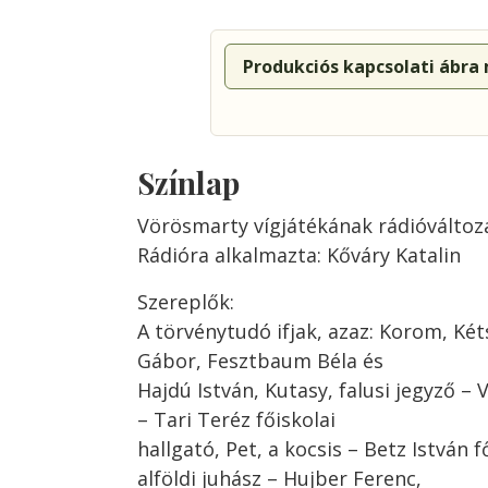
Produkciós kapcsolati ábra
Színlap
Vörösmarty vígjátékának rádióváltoz
Rádióra alkalmazta: Kőváry Katalin
Szereplők:
A törvénytudó ifjak, azaz: Korom, Két
Gábor, Fesztbaum Béla és
Hajdú István, Kutasy, falusi jegyző – Va
– Tari Teréz főiskolai
hallgató, Pet, a kocsis – Betz István f
alföldi juhász – Hujber Ferenc,