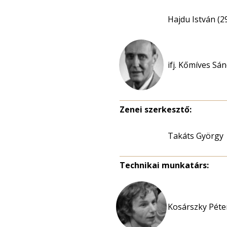
Hajdu István (2
ifj. Kőmíves Sán
Zenei szerkesztő:
Takáts György
Technikai munkatárs:
Kosárszky Péter