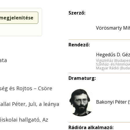
Szerző:
 megjelenítése
Vörösmarty Mi
Rendező:
Hegedűs D. Géz
ata
Vígszínház (Budapes
Színház- és Filmműv
Magyar Rádió (Buda
Dramaturg:
ség és Rojtos – Csöre
Bakonyi Péter (
llai Péter, Juli, a leánya
őiskolai hallgató, Az
Rádióra alkalmazó: