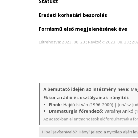
Státusz
Eredeti korhatári besorolás
Forrásmű első megjelenésének éve
Létrehozva: 2023. 08. 23.; Revíziók: 2023. 08. 23.; 202
A bemutató idején az intézmény neve:
Mag
Ekkor a rádió és osztályainak irányítói:
Elnök:
Hajdú István (1996-2000) | Juhász Judi
Dramaturgia főrendező:
Varsányi Anikó (
Az adatokban ellentmondások előfordulhatnak a for
Hiba? Javítanivaló? Hiány? Jelezd a nyitólap alján l