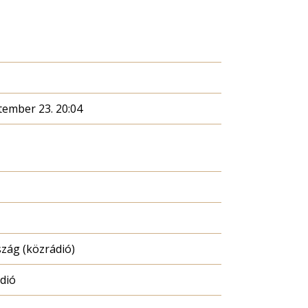
tember 23. 20:04
zág (közrádió)
dió