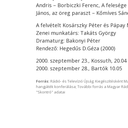
Andris – Borbiczki Ferenc, A felesége
János, az öreg paraszt – Kőmíves Sá
A felvételt Kosárszky Péter és Pápay
Zenei munkatárs: Takáts György
Dramaturg: Bakonyi Péter
Rendező: Hegedűs D.Géza (2000)
2000. szeptember 23., Kossuth, 20.04
2000. szeptember 28., Bartók 10.05
Forrás:
Rádió- és Televízió Újság; Kiegészítésként 
hangjáték konferálása; További forrás a Magyar Rád
"Skontró" adatai