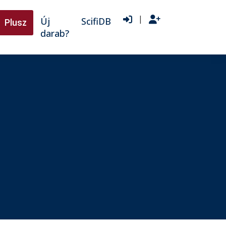
|
Új
ScifiDB
Plusz
darab?