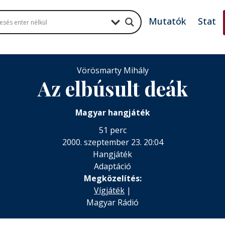
Mutatók
Stat
Vörösmarty Mihály
Az elbúsult deák
Magyar hangjáték
51 perc
2000. szeptember 23. 20:04
Hangjáték
Adaptáció
Megközelítés:
Vígjáték
|
Magyar Rádió