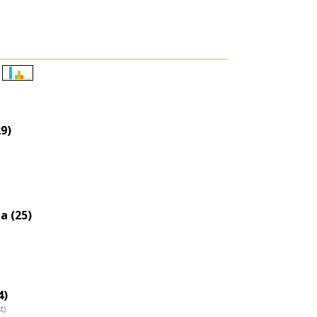
Életkori
eloszlás
nagyítása
9)
a (25)
4)
t)