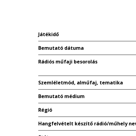
Játékidő
Bemutató dátuma
Rádiós műfaji besorolás
Szemléletmód, alműfaj, tematika
Bemutató médium
Régió
Hangfelvételt készítő rádió/műhely ne