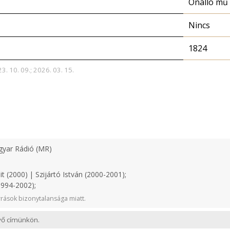
Önálló mű
Nincs
1824
3. 10. 09.; 2026. 03. 15.
yar Rádió (MR)
t (2000) | Szijártó István (2000-2001);
1994-2002);
rások bizonytalansága miatt.
evő címünkön.