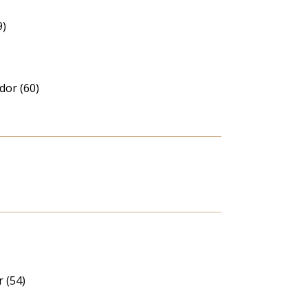
9)
dor (60)
 (54)