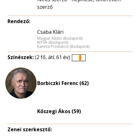
szerző
Rendező:
Csaba Klári
Magyar Rádió (Budapest)
MTVA (Budapest)
Kaneta Produkció (Budapest)
Színészek:
(2 fő, átl. 61 év)
Életkori
eloszlás
nagyítása
Borbiczki Ferenc (62)
Kőszegi Ákos (59)
Zenei szerkesztő: