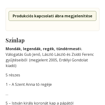
Produkciós kapcsolati ábra megjelenítése
Színlap
Mondák, legendák, regék, tündérmesé
k.
Válogatás Gub Jenő, László László és Zsidó Ferenc
gyűjtéseiből (megjelent 2005, Erdélyi Gondolat
kiadó)
5 részes
1 – A Szent Anna tó regéje
…
5 – István király koronát kap a pápától