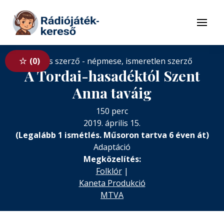
Tovább a navigációhoz
Tovább a tartalomhoz
Menü
Nincs szerző - népmese, ismeretlen szerző
0
A Tordai-hasadéktól Szent
Anna taváig
150 perc
2019. április 15.
(Legalább 1 ismétlés. Műsoron tartva 6 éven át)
Adaptáció
Megközelítés:
Folklór
|
Kaneta Produkció
MTVA