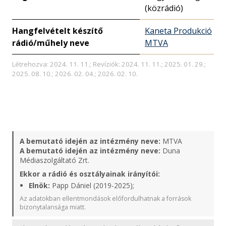
(közrádió)
Hangfelvételt készítő
Kaneta Produkció
rádió/műhely neve
MTVA
Létrehozva: 2024. 11. 11.; Revíziók: 2024. 11. 11.; 2025. 01. 29.;
2025. 08. 10.; 2026. 02. 04.; 2026. 02. 10.
A bemutató idején az intézmény neve:
MTVA
A bemutató idején az intézmény neve:
Duna
Médiaszolgáltató Zrt.
Ekkor a rádió és osztályainak irányítói:
Elnök:
Papp Dániel (2019-2025);
Az adatokban ellentmondások előfordulhatnak a források
bizonytalansága miatt.