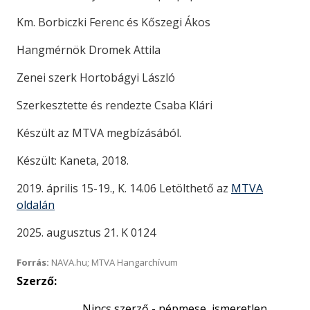
Km. Borbiczki Ferenc és Kőszegi Ákos
Hangmérnök Dromek Attila
Zenei szerk Hortobágyi László
Szerkesztette és rendezte Csaba Klári
Készült az MTVA megbízásából.
Készült: Kaneta, 2018.
2019. április 15-19., K. 14.06 Letölthető az
MTVA
oldalán
2025. augusztus 21. K 0124
Forrás:
NAVA.hu; MTVA Hangarchívum
Szerző:
Nincs szerző - népmese, ismeretlen