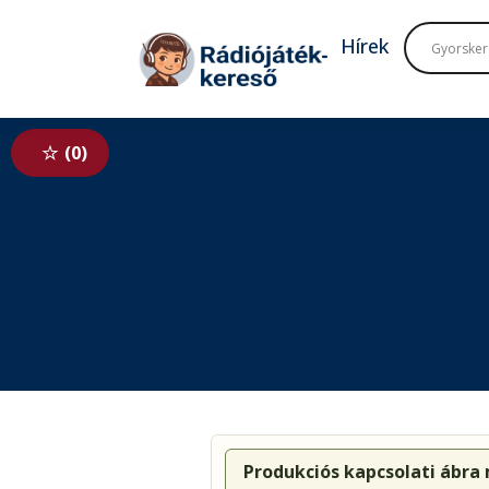
Tovább a navigációhoz
Tovább a tartalomhoz
Hírek
0
Produkciós kapcsolati ábra