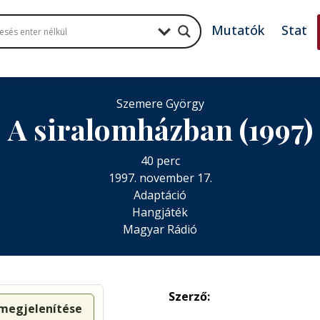
Mutatók
Stat
Szemere György
A siralomházban (1997)
40 perc
1997. november 17.
Adaptáció
Hangjáték
Magyar Rádió
Szerző:
 megjelenítése