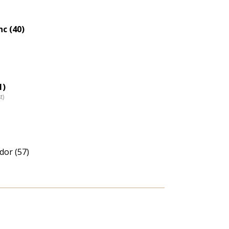
nc (40)
1)
t)
dor (57)