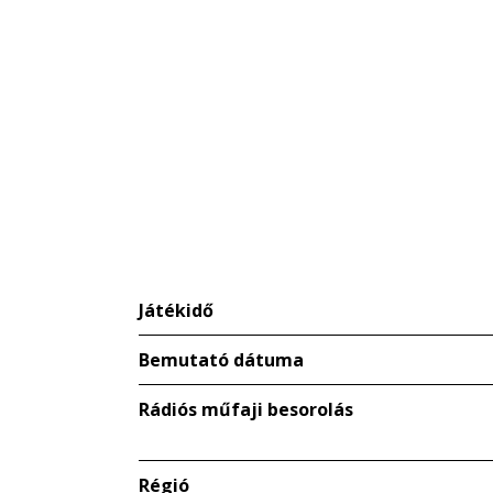
Játékidő
Bemutató dátuma
Rádiós műfaji besorolás
Régió