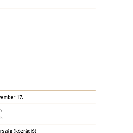
vember 17.
ó
ék
szág (közrádió)