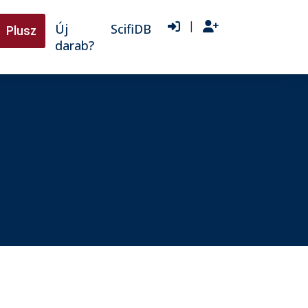
|
Új
ScifiDB
Plusz
darab?