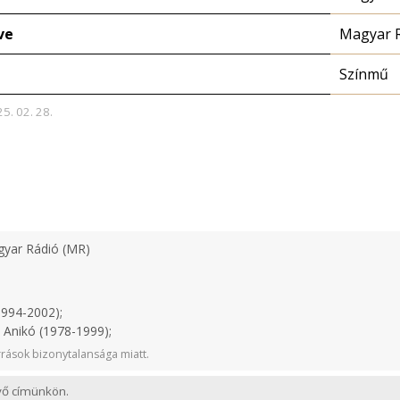
ve
Magyar 
Színmű
25. 02. 28.
yar Rádió (MR)
1994-2002);
 Anikó (1978-1999);
rások bizonytalansága miatt.
evő címünkön.