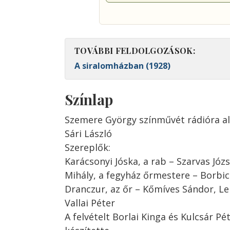
TOVÁBBI FELDOLGOZÁSOK:
A siralomházban (1928)
Színlap
Szemere György színművét rádióra a
Sári László
Szereplők:
Karácsonyi Jóska, a rab – Szarvas Józs
Mihály, a fegyház őrmestere – Borbic
Dranczur, az őr – Kőmíves Sándor, Le
Vallai Péter
A felvételt Borlai Kinga és Kulcsár Pé