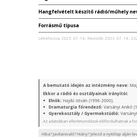
Hangfelvételt készítő rádió/műhely ne
Forrásmű típusa
Létrehozva: 2023. 07. 14.; Revíziók: 2023. 07. 14.; 20
A bemutató idején az intézmény neve:
Mag
Ekkor a rádió és osztályainak irányítói:
Elnök:
Hajdú István (1996-2000);
Dramaturgia főrendező:
Varsányi Anikó (
Gyerekosztály / Gyermekstúdió:
Varsányi
Az adatokban ellentmondások előfordulhatnak a for
Hiba? Javítanivaló? Hiány? Jelezd a nyitólap alján l