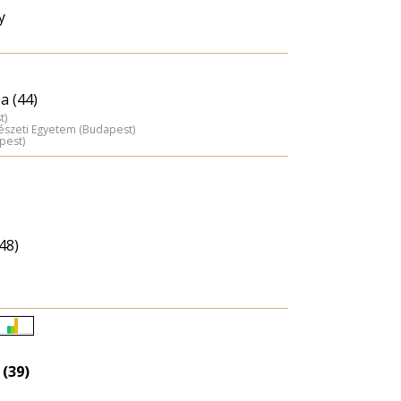
y
a (44)
t)
észeti Egyetem (Budapest)
pest)
48)
Életkori
eloszlás
 (39)
nagyítása