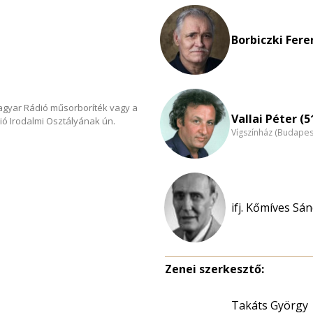
Borbiczki Fere
Magyar Rádió műsorboríték vagy a
Vallai Péter (5
ió Irodalmi Osztályának ún.
Vígszínház (Budapes
ifj. Kőmíves Sán
Zenei szerkesztő:
Takáts György