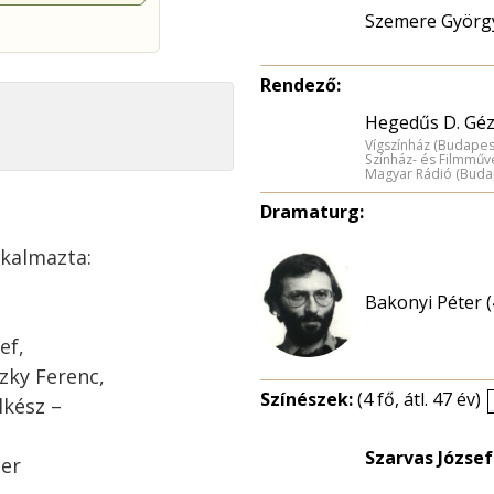
Szemere Györg
Rendező:
Hegedűs D. Géz
Vígszínház (Budapes
Színház- és Filmműv
Magyar Rádió (Buda
Dramaturg:
lkalmazta:
Bakonyi Péter (
ef,
zky Ferenc,
Színészek:
(4 fő, átl. 47 év)
lkész –
Szarvas József
ter