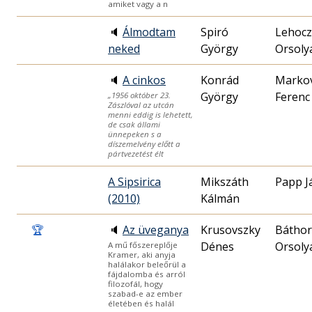
amiket vagy a n
🔈
Álmodtam
Spiró
Lehocz
neked
György
Orsoly
🔈
A cinkos
Konrád
Markov
György
Ferenc
„1956 október 23.
Zászlóval az utcán
menni eddig is lehetett,
de csak állami
ünnepeken s a
díszemelvény előtt a
pártvezetést élt
A Sipsirica
Mikszáth
Papp J
(2010)
Kálmán
🏆
🔈
Az üveganya
Krusovszky
Báthor
Dénes
Orsoly
A mű főszereplője
Kramer, aki anyja
halálakor beleőrül a
fájdalomba és arról
filozofál, hogy
szabad-e az ember
életében és halál