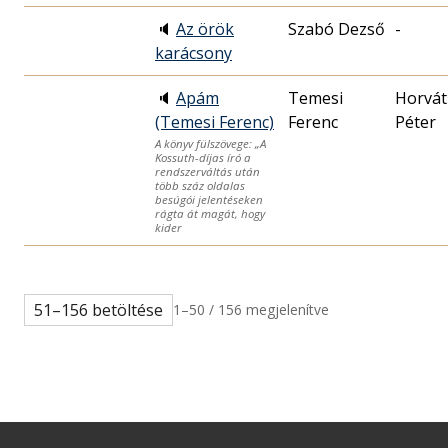
🔈
Az örök
Szabó Dezső
-
karácsony
🔈
Apám
Temesi
Horvá
(Temesi Ferenc)
Ferenc
Péter
A könyv fülszövege: „A
Kossuth-díjas író a
rendszerváltás után
több száz oldalas
besúgói jelentéseken
rágta át magát, hogy
kider
51–156 betöltése
1–50 / 156 megjelenítve