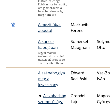
külföldi felesége.
Ebből nincs baj addig,
amíg az erdész, a
helyi hatalmasság
meg nem érk
🏆
A mezítlábas
Markovits
-
apostol
Ferenc
A karrier
Somerset
Solymo
kapujában
Maugham
Ottó
A gyarmatról
örömmel hazatérő
tisztviselőt felesége
szembesíti tetteivel.
A szénaboglya
Edward
Vas-Zo
meg a
Redliňski
Iván
kisasszony
🔈
A szabadság
Grendel
Magos
szomorúsága
Lajos
Györg