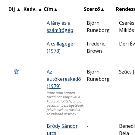
Díj
▲
Kedv.
▲
Cím
▲
Szerző
▲
Rendez
A lány és a
Björn
Cserés
számítógép
Runeborg
Miklós 
A csillagegér
Frederic
Déri É
(1978)
Brown
🏆
Az
Björn
Szűcs 
autókereskedő
Runeborg
(1979)
Rüne napi szinten
tartja édesanyjával a
kapcsolatot telefonon,
azonban beszélgetéseik
felszínesek és rövidek.
Az idősödő asszony
Bródy Sándor
-
Benedi
utcai
Béla