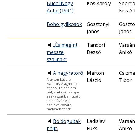
Budai Nagy
Kós Károly
Seprőd
Antal (1991)
Kiss At
Bohó gyilkosok
Gosztonyi
Goszto
János
János
🔈
„És megint
Tandori
Varsán
messze
Dezső
Anikó
szállnak”
🔈
A nagyratörő
Márton
Csizma
László
Tibor
Márton László
Báthory Zsigmond
erdélyi fejedelem
pályafutásának egy
szakaszát bemutató
színművének
rádióváltozata,
melynek centr
🔈
Boldogultak
Ladislav
Varsán
bálja
Fuks
Anikó