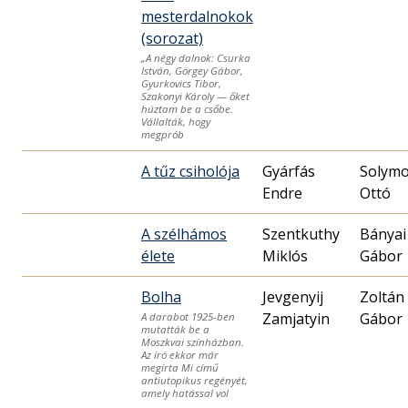
mesterdalnokok
(sorozat)
„A négy dalnok: Csurka
István, Görgey Gábor,
Gyurkovics Tibor,
Szakonyi Károly — őket
húztam be a csőbe.
Vállalták, hogy
megprób
A tűz csiholója
Gyárfás
Solymo
Endre
Ottó
A szélhámos
Szentkuthy
Bányai
élete
Miklós
Gábor
Bolha
Jevgenyij
Zoltán
Zamjatyin
Gábor
A darabot 1925-ben
mutatták be a
Moszkvai színházban.
Az író ekkor már
megírta Mi című
antiutopikus regényét,
amely hatással vol