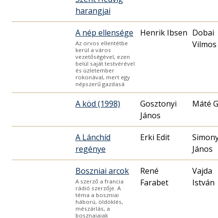
harangjai
A nép ellensége
Henrik Ibsen
Dobai
Vilmos
Az orvos ellentétbe
kerül a város
vezetőségével, ezen
belül saját testvérével
és üzletember
rokonával, mert egy
népszerű gazdasá
A köd (1998)
Gosztonyi
Máté 
János
A Lánchíd
Erki Edit
Simony
regénye
János
Boszniai arcok
René
Vajda
Farabet
István
A szerző a francia
rádió szerzője. A
téma a boszniai
háború, öldöklés,
mészárlás, a
bosznaiaiak