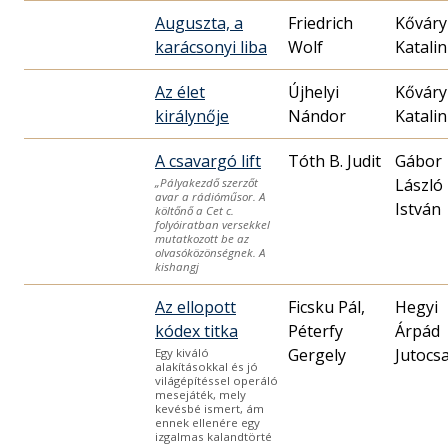
Auguszta, a
Friedrich
Kőváry
karácsonyi liba
Wolf
Katalin
Az élet
Újhelyi
Kőváry
királynője
Nándor
Katalin
A csavargó lift
Tóth B. Judit
Gábor
László
„Pályakezdő szerzőt
avar a rádióműsor. A
István
költőnő a Cet c.
folyóiratban versekkel
mutatkozott be az
olvasóközönségnek. A
kishangj
Az ellopott
Ficsku Pál,
Hegyi
kódex titka
Péterfy
Árpád
Gergely
Jutocs
Egy kiváló
alakításokkal és jó
világépítéssel operáló
mesejáték, mely
kevésbé ismert, ám
ennek ellenére egy
izgalmas kalandtörté