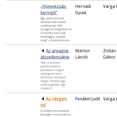
„Homokzsák-
Hernádi
Varga 
keringő”
Gyula
Egy autó érkezik,
amiben két hullát
szállítanak. Két
újságírót megöltek és
a Horthy-korszak
hadnagya „találja
meg” a kommunista
🔈
Az anyagok
Márton
Zoltán
átszellemülése
László
Gábor
”Bár a drámai
(párbeszédes!)
formában megírt
szövegnek nincs
története (meséje!),
mégis, mintha egy
antik trgédiát, egy
rokokó b
🔈
Az idegen
Fenákel Judit
Varga 
nő
A vidéki kocsmában
besegít a kocsmáros