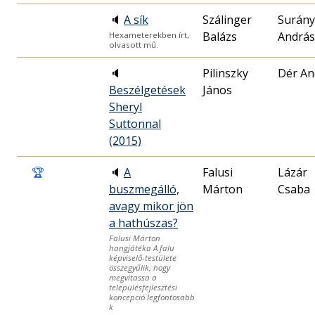
🔈
A sík
Szálinger
Surány
Balázs
András
Hexameterekben írt,
olvasott mű.
🔈
Pilinszky
Dér An
Beszélgetések
János
Sheryl
Suttonnal
(2015)
🏆
🔈
A
Falusi
Lázár
buszmegálló,
Márton
Csaba
avagy mikor jön
a hathúszas?
Falusi Márton
hangjátéka A falu
képviselő-testülete
összegyűlik, hogy
megvitassa a
településfejlesztési
koncepció legfontosabb
k