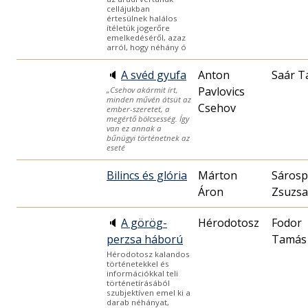
cellájukban
értesülnek halálos
ítéletük jogerőre
emelkedéséről, azaz
arról, hogy néhány ó
🔈
A svéd gyufa
Anton
Saár 
Pavlovics
„Csehov akármit írt,
minden művén átsüt az
Csehov
ember-szeretet, a
megértő bölcsesség. Így
van ez annak a
bűnügyi történetnek az
eseté
Bilincs és glória
Márton
Sárosp
Áron
Zsuzs
🔈
A görög-
Hérodotosz
Fodor
perzsa háború
Tamás
Hérodotosz kalandos
történetekkel és
információkkal teli
történetírásából
szubjektíven emel ki a
darab néhányat,