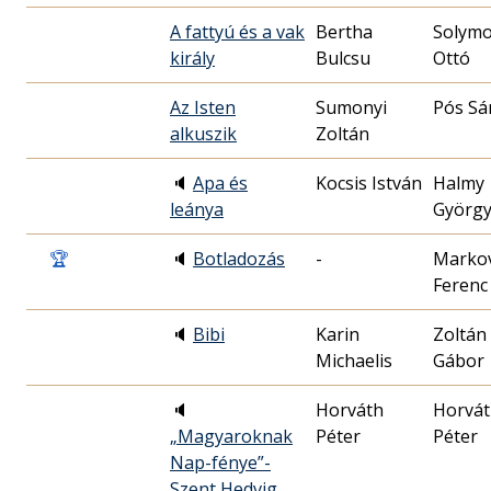
A fattyú és a vak
Bertha
Solymo
király
Ottó
Az Isten
Sumonyi
Pós Sá
alkuszik
Zoltán
🔈
Apa és
Kocsis István
Halmy
leánya
Györg
🏆
🔈
Botladozás
-
Markov
Ferenc
🔈
Bibi
Karin
Zoltán
Michaelis
Gábor
🔈
Horváth
Horvá
„Magyaroknak
Péter
Péter
Nap-fénye”-
Szent Hedvig