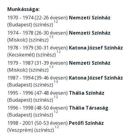
Munkássága:
1970 - 1974 (22-26 évesen)
Nemzeti Színház
1
2
(Budapest) (színész)
1974 - 1978 (26-30 évesen)
Nemzeti Színház
1
3
(Miskolc) (színész)
1978 - 1979 (30-31 évesen)
Katona József Színház
1
2
(Kecskemét) (színész)
1979 - 1987 (31-39 évesen)
Nemzeti Színház
1
3
(Miskolc) (színész)
1987 - 1994 (39-46 évesen)
Katona József Színház
1
3
(Budapest) (színész)
1995 - 1996 (47-48 évesen)
Thália Színház
1
2
(Budapest) (színész)
1996 - 1998 (48-50 évesen)
Thália Társaság
1
2
(Budapest) (színész)
1998 - 2001 (50-53 évesen)
Petőfi Színház
1
2
(Veszprém) (színész)