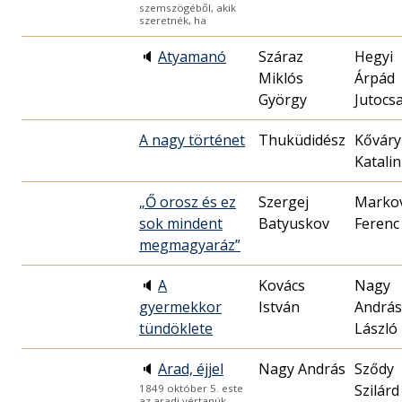
szemszögéből, akik
szeretnék, ha
🔈
Atyamanó
Száraz
Hegyi
Miklós
Árpád
György
Jutocs
A nagy történet
Thuküdidész
Kőváry
Katalin
„Ő orosz és ez
Szergej
Markov
sok mindent
Batyuskov
Ferenc
megmagyaráz”
🔈
A
Kovács
Nagy
gyermekkor
István
András
tündöklete
László
🔈
Arad, éjjel
Nagy András
Sződy
Szilárd
1849 október 5. este
az aradi vértanúk