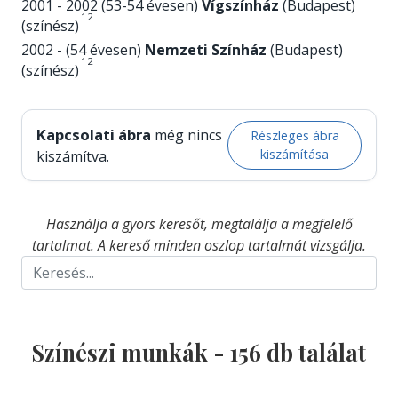
2001 - 2002 (53-54 évesen)
Vígszínház
(Budapest)
1
2
(színész)
2002 - (54 évesen)
Nemzeti Színház
(Budapest)
1
2
(színész)
Kapcsolati ábra
még nincs
Részleges ábra
kiszámítása
kiszámítva.
Használja a gyors keresőt, megtalálja a megfelelő
tartalmat. A kereső minden oszlop tartalmát vizsgálja.
Színészi munkák -
156
db találat