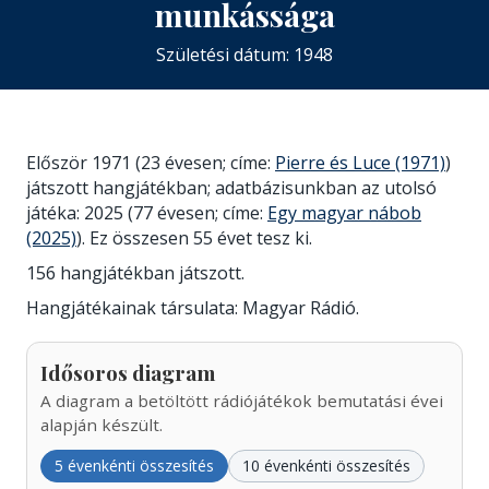
munkássága
Születési dátum: 1948
Először 1971 (23 évesen; címe:
Pierre és Luce (1971)
)
játszott hangjátékban; adatbázisunkban az utolsó
játéka: 2025 (77 évesen; címe:
Egy magyar nábob
(2025)
). Ez összesen 55 évet tesz ki.
156 hangjátékban játszott.
Hangjátékainak társulata: Magyar Rádió.
Idősoros diagram
A diagram a betöltött rádiójátékok bemutatási évei
alapján készült.
5 évenkénti összesítés
10 évenkénti összesítés