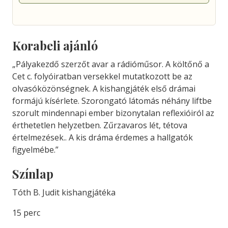
Korabeli ajánló
„Pályakezdő szerzőt avar a rádióműsor. A költőnő a
Cet c. folyóiratban versekkel mutatkozott be az
olvasóközönségnek. A kishangjáték első drámai
formájú kísérlete. Szorongató látomás néhány liftbe
szorult mindennapi ember bizonytalan reflexióiról az
érthetetlen helyzetben. Zűrzavaros lét, tétova
értelmezések.. A kis dráma érdemes a hallgatók
figyelmébe.”
Színlap
Tóth B. Judit kishangjátéka
15 perc