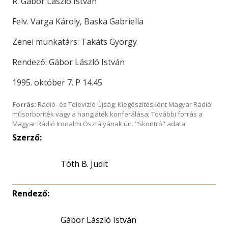
R. Gábor László István
Felv. Varga Károly, Baska Gabriella
Zenei munkatárs: Takáts György
Rendező: Gábor László István
1995. október 7. P 14.45
Forrás:
Rádió- és Televízió Újság; Kiegészítésként Magyar Rádió
műsorboríték vagy a hangjáték konferálása; További forrás a
Magyar Rádió Irodalmi Osztályának ún. "Skontró" adatai
Szerző:
Tóth B. Judit
Rendező:
Gábor László István