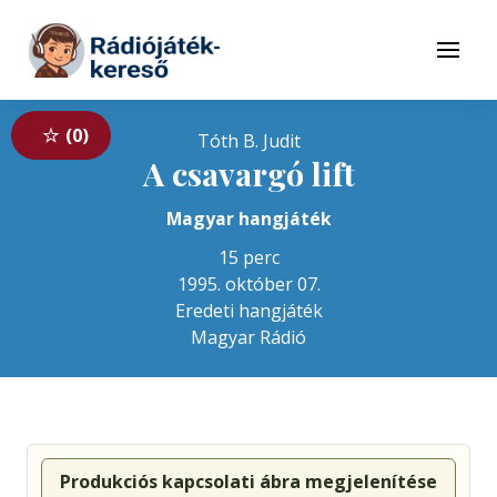
Tovább a navigációhoz
Tovább a tartalomhoz
Menü
0
Tóth B. Judit
A csavargó lift
Magyar hangjáték
15 perc
1995. október 07.
Eredeti hangjáték
Magyar Rádió
Produkciós kapcsolati ábra megjelenítése