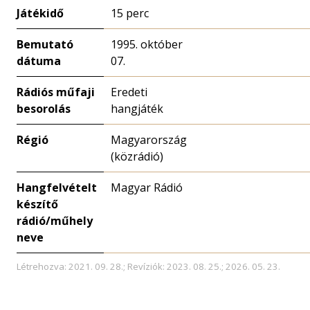
Játékidő
15 perc
Bemutató
1995. október
dátuma
07.
Rádiós műfaji
Eredeti
besorolás
hangjáték
Régió
Magyarország
(közrádió)
Hangfelvételt
Magyar Rádió
készítő
rádió/műhely
neve
Létrehozva: 2021. 09. 28.; Revíziók: 2023. 08. 25.; 2026. 05. 23.