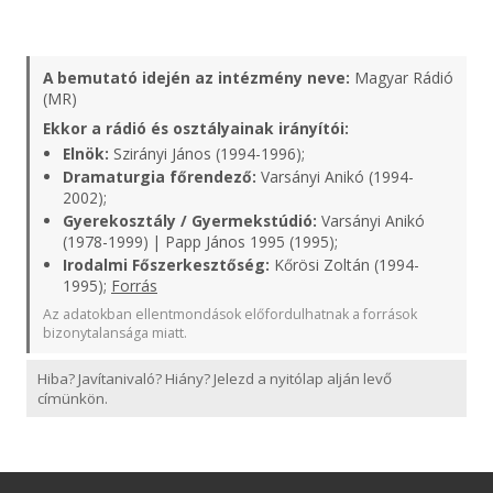
A bemutató idején az intézmény neve:
Magyar Rádió
(MR)
Ekkor a rádió és osztályainak irányítói:
Elnök:
Szirányi János (1994-1996);
Dramaturgia főrendező:
Varsányi Anikó (1994-
2002);
Gyerekosztály / Gyermekstúdió:
Varsányi Anikó
(1978-1999) | Papp János 1995 (1995);
Irodalmi Főszerkesztőség:
Kőrösi Zoltán (1994-
1995);
Forrás
Az adatokban ellentmondások előfordulhatnak a források
bizonytalansága miatt.
Hiba? Javítanivaló? Hiány? Jelezd a nyitólap alján levő
címünkön.