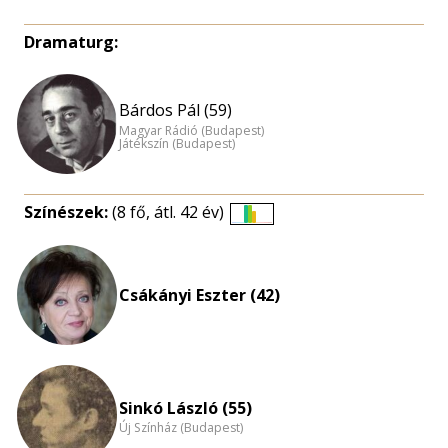
Dramaturg:
Bárdos Pál (59)
Magyar Rádió (Budapest)
Játékszín (Budapest)
Színészek:
(8 fő, átl. 42 év)
Életkori
eloszlás
nagyítása
Csákányi Eszter (42)
Sinkó László (55)
Új Színház (Budapest)