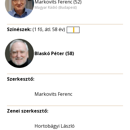
Markovits Ferenc (52)
Magyar Rádió (Budapest)
Színészek:
(1 fő, átl. 58 év)
Életkori
eloszlás
nagyítása
Blaskó Péter (58)
Szerkesztő:
Markovits Ferenc
Zenei szerkesztő:
Hortobágyi László