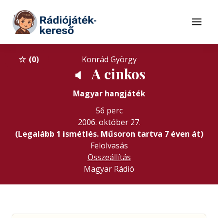
Tovább a navigációhoz
Tovább a tartalomhoz
Menü
0
Konrád György
A cinkos
🔈
Magyar hangjáték
56 perc
2006. október 27.
(Legalább 1 ismétlés. Műsoron tartva 7 éven át)
Felolvasás
Összeállítás
Magyar Rádió