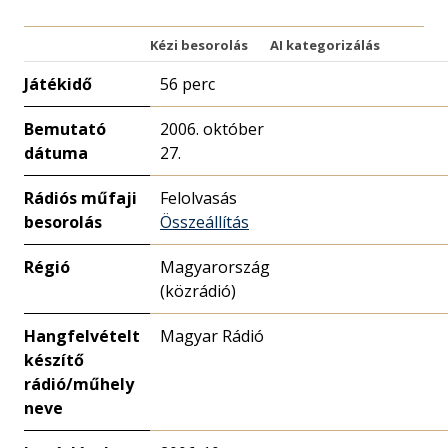
Kézi besorolás
AI kategorizálás
Játékidő
56 perc
Bemutató
2006. október
dátuma
27.
Rádiós műfaji
Felolvasás
besorolás
Összeállítás
Régió
Magyarország
(közrádió)
Hangfelvételt
Magyar Rádió
készítő
rádió/műhely
neve