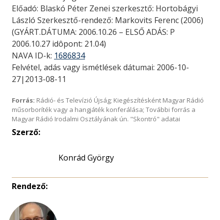
Előadó: Blaskó Péter Zenei szerkesztő: Hortobágyi
László Szerkesztő-rendező: Markovits Ferenc (2006)
(GYÁRT.DÁTUMA: 2006.10.26 – ELSŐ ADÁS: P
2006.10.27 idôpont: 21.04)
NAVA ID-k:
1686834
Felvétel, adás vagy ismétlések dátumai: 2006-10-
27|2013-08-11
Forrás:
Rádió- és Televízió Újság; Kiegészítésként Magyar Rádió
műsorboríték vagy a hangjáték konferálása; További forrás a
Magyar Rádió Irodalmi Osztályának ún. "Skontró" adatai
Szerző:
Konrád György
Rendező: