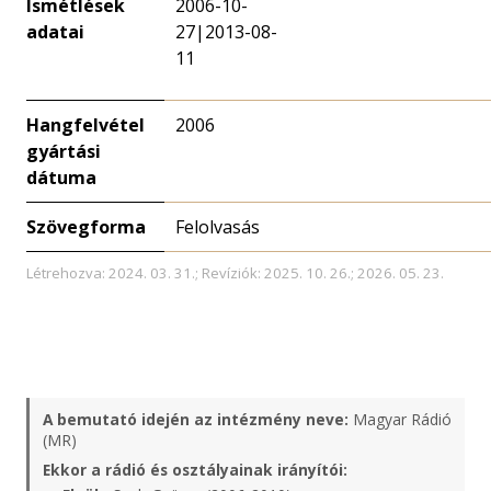
Ismétlések
2006-10-
adatai
27|2013-08-
11
Hangfelvétel
2006
gyártási
dátuma
Szövegforma
Felolvasás
Létrehozva: 2024. 03. 31.; Revíziók: 2025. 10. 26.; 2026. 05. 23.
A bemutató idején az intézmény neve:
Magyar Rádió
(MR)
Ekkor a rádió és osztályainak irányítói: