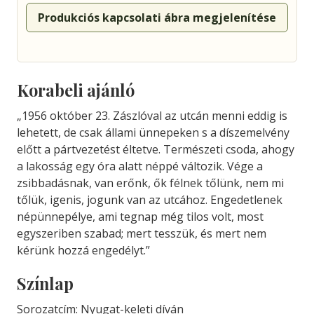
Produkciós kapcsolati ábra megjelenítése
Korabeli ajánló
„1956 október 23. Zászlóval az utcán menni eddig is
lehetett, de csak állami ünnepeken s a díszemelvény
előtt a pártvezetést éltetve. Természeti csoda, ahogy
a lakosság egy óra alatt néppé változik. Vége a
zsibbadásnak, van erőnk, ők félnek tőlünk, nem mi
tőlük, igenis, jogunk van az utcához. Engedetlenek
népünnepélye, ami tegnap még tilos volt, most
egyszeriben szabad; mert tesszük, és mert nem
kérünk hozzá engedélyt.”
Színlap
Sorozatcím: Nyugat-keleti díván