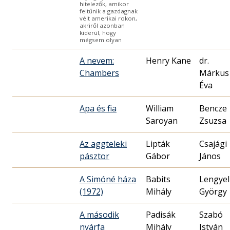
hitelezők, amikor
feltűnik a gazdagnak
vélt amerikai rokon,
akriről azonban
kiderül, hogy
mégsem olyan
A nevem:
Henry Kane
dr.
Chambers
Márkus
Éva
Apa és fia
William
Bencze
Saroyan
Zsuzsa
Az aggteleki
Lipták
Csajági
pásztor
Gábor
János
A Simóné háza
Babits
Lengyel
(1972)
Mihály
György
A második
Padisák
Szabó
nyárfa
Mihály
István