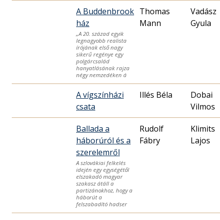
A Buddenbrook
Thomas
Vadász
ház
Mann
Gyula
„A 20. század egyik
legnagyobb realista
írójának első nagy
sikerű regénye egy
polgárcsalád
hanyatlásának rajza
négy nemzedéken á
A vígszínházi
Illés Béla
Dobai
csata
Vilmos
Ballada a
Rudolf
Klimits
háborúról és a
Fábry
Lajos
szerelemről
A szlovákiai felkelés
idején egy egységétől
elszakadó magyar
szakasz átáll a
partizánokhoz, hogy a
háborút a
felszabadító hadser