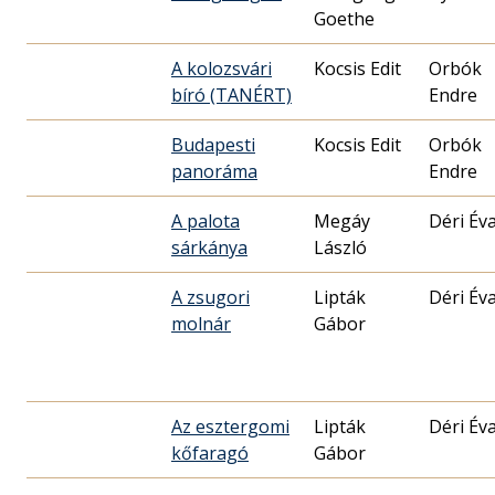
Goethe
A kolozsvári
Kocsis Edit
Orbók
bíró (TANÉRT)
Endre
Budapesti
Kocsis Edit
Orbók
panoráma
Endre
A palota
Megáy
Déri Év
sárkánya
László
A zsugori
Lipták
Déri Év
molnár
Gábor
Az esztergomi
Lipták
Déri Év
kőfaragó
Gábor