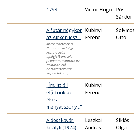
1793
Victor Hugo
Pós
Sándor
A futár négykor
Kubinyi
Solymos
az Alexen lesz…
Ferenc
Ottó
Apróhirdetések a
Német Szövetségi
Köztársaság
újságjaiban: „Ha
problémái vannak az
NDK-ban élő
hozzátartozóival
kapcsolatban, mi
„Ím, itt áll
Kubinyi
-
előttünk az
Ferenc
ékes
menyasszony…”
A deszkavári
Leszkai
Siklós
királyfi (1974)
András
Olga