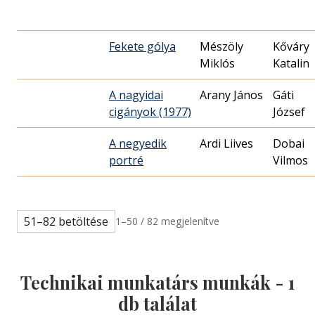
Fekete gólya
Mészöly
Kőváry
Miklós
Katalin
A nagyidai
Arany János
Gáti
cigányok (1977)
József
A negyedik
Ardi Liives
Dobai
portré
Vilmos
51–82 betöltése
1–50 / 82 megjelenítve
Technikai munkatárs munkák -
1
db találat