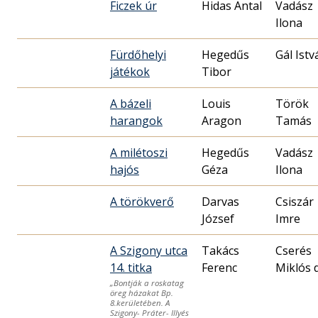
Ficzek úr
Hidas Antal
Vadász
Ilona
Fürdőhelyi
Hegedűs
Gál Istv
játékok
Tibor
A bázeli
Louis
Török
harangok
Aragon
Tamás
A milétoszi
Hegedűs
Vadász
hajós
Géza
Ilona
A törökverő
Darvas
Csiszár
József
Imre
A Szigony utca
Takács
Cserés
14. titka
Ferenc
Miklós d
„Bontják a roskatag
öreg házakat Bp.
8.kerületében. A
Szigony- Práter- Illyés