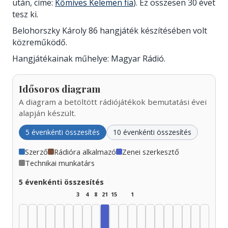
után, címe:
Kőmíves Kelemen fia
). Ez összesen 30 évet
tesz ki.
Belohorszky Károly 86 hangjáték készítésében volt
közreműködő.
Hangjátékainak műhelye: Magyar Rádió.
Idősoros diagram
A diagram a betöltött rádiójátékok bemutatási évei
alapján készült.
5 évenkénti összesítés
10 évenkénti összesítés
Szerző
Rádióra alkalmazó
Zenei szerkesztő
Technikai munkatárs
5 évenkénti összesítés
3
4
8
21
15
1