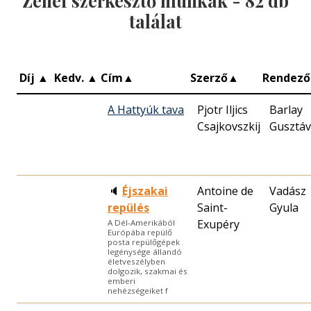
Zenei szerkesztő munkák -
82
db
találat
Díj
▲
Kedv.
▲
Cím
▲
Szerző
▲
Rendező
A Hattyúk tava
Pjotr Iljics
Barlay
Csajkovszkij
Gusztáv
🔈
Éjszakai
Antoine de
Vadász
repülés
Saint-
Gyula
Exupéry
A Dél-Amerikából
Európába repülő
posta repülőgépek
legénysége állandó
életveszélyben
dolgozik, szakmai és
emberi
nehézségeiket f