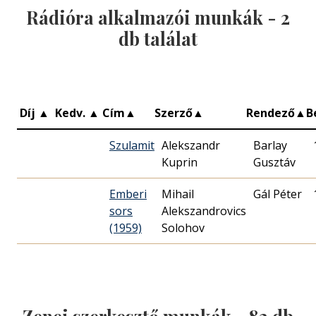
Rádióra alkalmazói munkák -
2
db találat
Díj
▲
Kedv.
▲
Cím
▲
Szerző
▲
Rendező
▲
B
Szulamit
Alekszandr
Barlay
Kuprin
Gusztáv
Emberi
Mihail
Gál Péter
sors
Alekszandrovics
(1959)
Solohov