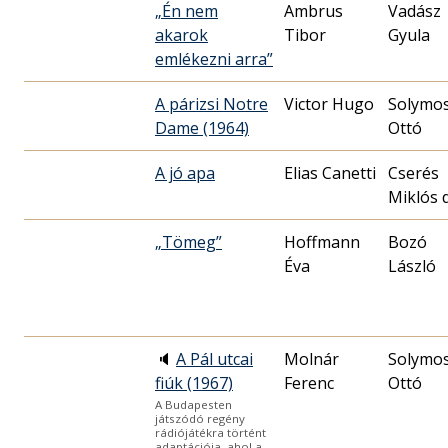
„Én nem
Ambrus
Vadász
akarok
Tibor
Gyula
emlékezni arra”
A párizsi Notre
Victor Hugo
Solymos
Dame (1964)
Ottó
A jó apa
Elias Canetti
Cserés
Miklós d
„Tömeg”
Hoffmann
Bozó
Éva
László
🔈
A Pál utcai
Molnár
Solymos
fiúk (1967)
Ferenc
Ottó
A Budapesten
játszódó regény
rádiójátékra történt
adaptációja, ahol a