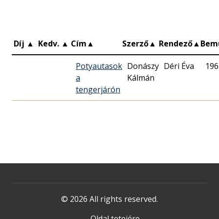
Díj
▲
Kedv.
▲
Cím
▲
Szerző
▲
Rendező
▲
Bem
Potyautasok
Donászy
Déri Éva
196
a
Kálmán
tengerjárón
© 2026 All rights reserved.
Oldal tetejére