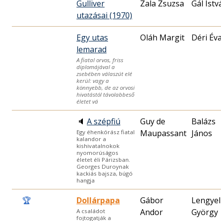
Gulliver
Zala Zsuzsa
Gál Istv
utazásai (1970)
Egy utas
Oláh Margit
Déri Év
lemarad
A fiatal orvos, friss
diplomájával a
zsebében válaszút elé
kerül: vagy a
könnyebb, de az orvosi
hivatástól távolabbeső
életet vá
🔈
A szépfiú
Guy de
Balázs
Maupassant
János
Egy éhenkórász fiatal
kalandor a
kishivatalnokok
nyomorúságos
életet éli Párizsban.
Georges Duroynak
kackiás bajsza, búgó
hangja
🏆
Dollárpapa
Gábor
Lengyel
Andor
György
A családot
fojtogatják a