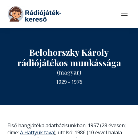
Tovább a navigációhoz
Tovább a tartalomhoz
Menü
Belohorszky Károly
rádiójátékos munkássága
(magyar)
1929 - 1976
Első hangjátéka adatbázisunkban: 1957 (28 évesen;
címe:
A Hattyúk tava
); utolsó: 1986 (10 évvel halála