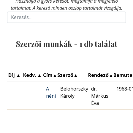
Használja a gyors keresőt, megtalálja a megfelelő
tartalmat. A kereső minden oszlop tartalmát vizsgálja.
Szerzői munkák -
1
db találat
Díj
▲
Kedv.
▲
Cím
▲
Szerző
▲
Rendező
▲
Bemuta
A
Belohorszky
dr.
1968-0
néni
Károly
Márkus
Éva