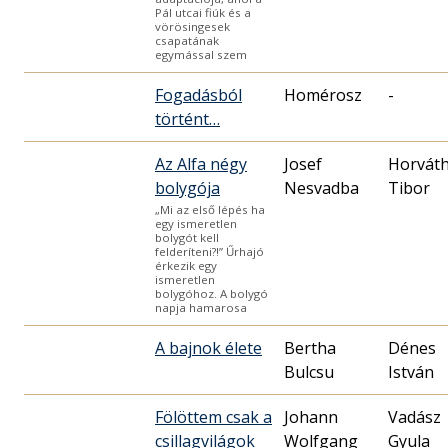
Pál utcai fiúk és a
vörösingesek
csapatának
egymással szem
Fogadásból
Homérosz
-
történt…
Az Alfa négy
Josef
Horvát
bolygója
Nesvadba
„Mi az első lépés ha
egy ismeretlen
bolygót kell
felderíteni?!” Űrhajó
érkezik egy
ismeretlen
bolygóhoz. A bolygó
napja hamarosa
A bajnok élete
Bertha
Dénes
István
Fölöttem csak a
Johann
Vadász
csillagvilágok
Wolfgang
Gyula