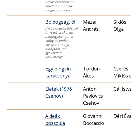
utcakörzetében 10
emeletes új házak
magasodnak a r
Boldogság, ó!
Mezei
Siklós
András
Olga
„”A boldogság felé sok
út vezet, csak nem
mindegyiken jut el
odáig az ember.
Sokszor a maga
hibájából , de
gyakorta a
körülménye
Egy pingvin
Tordon
Cserés
karácsonya
Ákos
Miklós d
Életek (1976
Anton
Gál Istv
Csehov)
Pavlovics
Csehov
A deák
Giovanni
Déri Év
bosszúja
Boccaccio