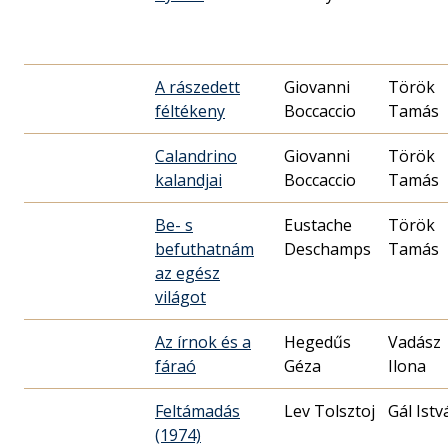
A rászedett
Giovanni
Török
féltékeny
Boccaccio
Tamás
Calandrino
Giovanni
Török
kalandjai
Boccaccio
Tamás
Be- s
Eustache
Török
befuthatnám
Deschamps
Tamás
az egész
világot
Az írnok és a
Hegedűs
Vadász
fáraó
Géza
Ilona
Feltámadás
Lev Tolsztoj
Gál Istv
(1974)