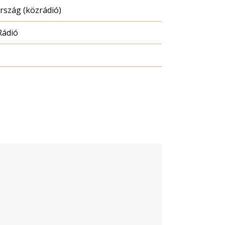
szág (közrádió)
Rádió