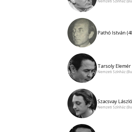
Nemzeti Színház (B
Pathó István (4
Tarsoly Elemér 
Nemzeti Színház (B
Szacsvay László
Nemzeti Színház (B