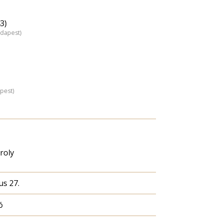
3)
udapest)
pest)
roly
us 27.
ó