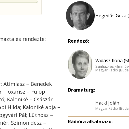
Hegedűs Géza (
mazta és rendezte:
Rendező:
Vadász Ilona (5
Színház- és Filmműv
Magyar Rádió (Buda
f; Atimiasz – Benedek
Dramaturg:
; Toxarisz – Fülöp
ó; Kaloniké – Császár
Hackl Jolán
bi Hilda; Kaloniké apja –
Magyar Rádió (Buda
yvári Pál; Lüthosz –
Rádióra alkalmazó:
emér; Szimonidész –