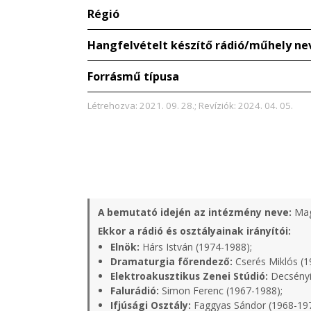
Régió
Hangfelvételt készítő rádió/műhely ne
Forrásmű típusa
Létrehozva: 2021. 09. 28.; Revíziók: 2024. 04. 05.
A bemutató idején az intézmény neve:
Mag
Ekkor a rádió és osztályainak irányítói:
Elnök:
Hárs István (1974-1988);
Dramaturgia főrendező:
Cserés Miklós (1
Elektroakusztikus Zenei Stúdió:
Decsényi
Falurádió:
Simon Ferenc (1967-1988);
Ifjúsági Osztály:
Faggyas Sándor (1968-19