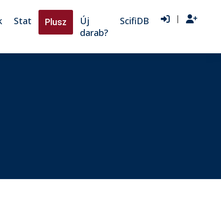
|
k
Stat
Új
ScifiDB
Plusz
darab?