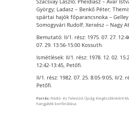
Szacsvay László; Pheidiasz – Avar Istv
György; Ladasz – Benkő Péter; Themis
spártai hajók főparancsnoka – Gelley
Somogyvári Rudolf; Xerxész – Nagy Att
Bemutató: II/1. rész: 1975. 07. 27. 12:46
07. 29. 13:56-15:00 Kossuth.
Ismétlések: II/1. rész: 1978. 12. 02. 15:2
12:42-13:45, Petőfi.
II/1. rész: 1982. 07. 25. 8:05-9:05, II/2. r
Petőfi.
Forrás:
Rádió- és Televízió Újság; Kiegészítésként 
hangjáték konferálása