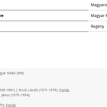
Magyaror
ve
Magyar 
Regény
yar Rádió (MR)
958-1981) | Bozó László (1971-1979);
Forrás
 János (1975-1994);
79);
Forrás