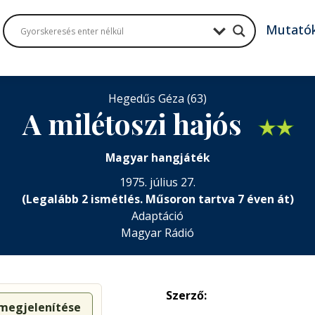
Mutató
Hegedűs Géza (63)
A milétoszi hajós
★
★
Magyar hangjáték
1975. július 27.
(Legalább 2 ismétlés. Műsoron tartva 7 éven át)
Adaptáció
Magyar Rádió
Szerző:
 megjelenítése