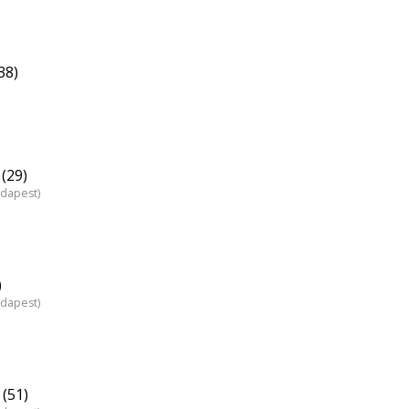
38)
(29)
udapest)
)
udapest)
(51)