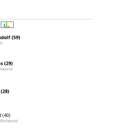
Életkori
eloszlás
dolf (59)
t)
nagyítása
s (29)
udapest)
(28)
 (40)
z (Budapest)