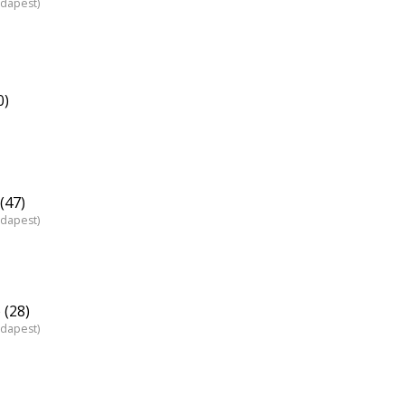
udapest)
0)
(47)
udapest)
 (28)
udapest)