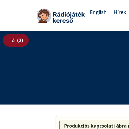
Tovább a navigációhoz
Tovább a tartalomhoz
English
Hírek
2
Produkciós kapcsolati ábra