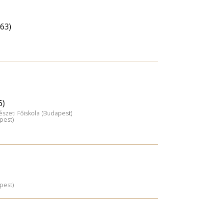
63)
6)
észeti Főiskola (Budapest)
pest)
pest)