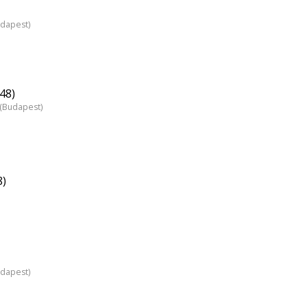
udapest)
48)
z (Budapest)
8)
udapest)