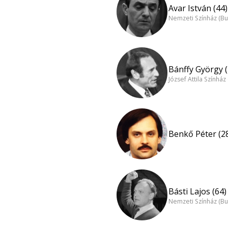
Avar István (44)
Nemzeti Színház (B
Bánffy György (
József Attila Színhá
Benkő Péter (2
Básti Lajos (64)
Nemzeti Színház (B