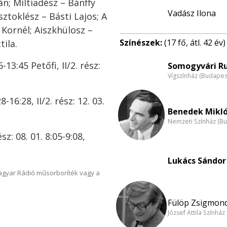
án; Miltiadész – Bánffy
Vadász Ilona
ztoklész – Básti Lajos; A
 Kornél; Aiszkhülosz –
Színészek:
(17 fő, átl. 42 év)
ila.
-13:45 Petőfi, II/2. rész:
Somogyvári Ru
Vígszínház (Budapes
8-16:28, II/2. rész: 12. 03.
Benedek Mikló
Nemzeti Színház (B
ész: 08. 01. 8:05-9:08,
Lukács Sándor 
Magyar Rádió műsorboríték vagy a
Fülöp Zsigmond
József Attila Színhá