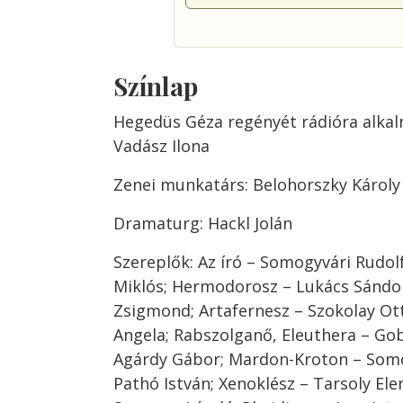
Színlap
Hegedüs Géza regényét rádióra alkal
Vadász Ilona
Zenei munkatárs: Belohorszky Károly
Dramaturg: Hackl Jolán
Szereplők: Az író – Somogyvári Rudol
Miklós; Hermodorosz – Lukács Sándor
Zsigmond; Artafernesz – Szokolay Ott
Angela; Rabszolganő, Eleuthera – Gob
Agárdy Gábor; Mardon-Kroton – Somog
Pathó István; Xenoklész – Tarsoly El