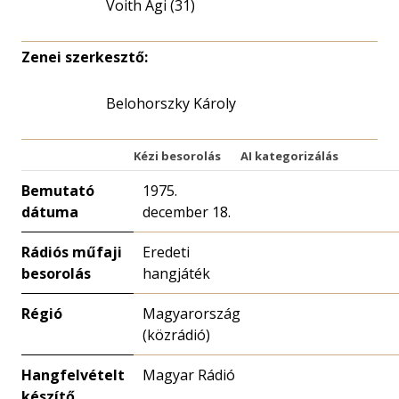
Voith Ági (31)
Zenei szerkesztő:
Belohorszky Károly
Kézi besorolás
AI kategorizálás
Bemutató
1975.
dátuma
december 18.
Rádiós műfaji
Eredeti
besorolás
hangjáték
Régió
Magyarország
(közrádió)
Hangfelvételt
Magyar Rádió
készítő