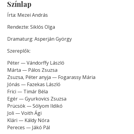
Színlap
Írta: Mezei András
Rendezte: Siklós Olga
Dramaturg: Asperján György
Szereplők:
Péter — Vándorffy László
Márta — Pálos Zsuzsa
Zsuzsa, Péter anyja — Fogarassy Mária
Jónás — Fazekas László
Frici — Timár Béla
Egér — Gyurkovics Zsuzsa
Prücsök — Sólyom Ildikó
Joli — Voith Ági
Klári — Káldy Nóra
Pereces — Jákó Pál