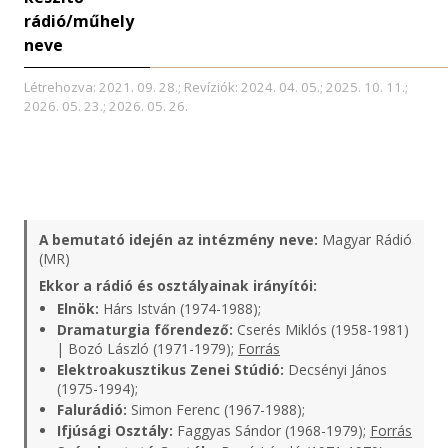
rádió/műhely
neve
Létrehozva: 2021. 09. 28.; Revíziók: 2024. 04. 05.; 2025. 10. 11.;
2026. 05. 23.; 2026. 05. 26.
A bemutató idején az intézmény neve:
Magyar Rádió
(MR)
Ekkor a rádió és osztályainak irányítói:
Elnök:
Hárs István (1974-1988);
Dramaturgia főrendező:
Cserés Miklós (1958-1981)
| Bozó László (1971-1979);
Forrás
Elektroakusztikus Zenei Stúdió:
Decsényi János
(1975-1994);
Falurádió:
Simon Ferenc (1967-1988);
Ifjúsági Osztály:
Faggyas Sándor (1968-1979);
Forrás