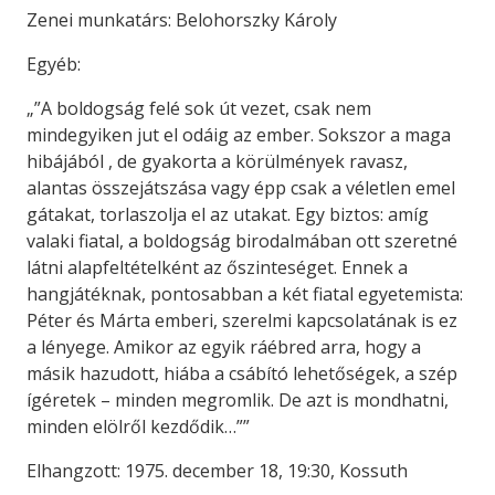
Zenei munkatárs: Belohorszky Károly
Egyéb:
„”A boldogság felé sok út vezet, csak nem
mindegyiken jut el odáig az ember. Sokszor a maga
hibájából , de gyakorta a körülmények ravasz,
alantas összejátszása vagy épp csak a véletlen emel
gátakat, torlaszolja el az utakat. Egy biztos: amíg
valaki fiatal, a boldogság birodalmában ott szeretné
látni alapfeltételként az őszinteséget. Ennek a
hangjátéknak, pontosabban a két fiatal egyetemista:
Péter és Márta emberi, szerelmi kapcsolatának is ez
a lényege. Amikor az egyik ráébred arra, hogy a
másik hazudott, hiába a csábító lehetőségek, a szép
ígéretek – minden megromlik. De azt is mondhatni,
minden elölről kezdődik…””
Elhangzott: 1975. december 18, 19:30, Kossuth