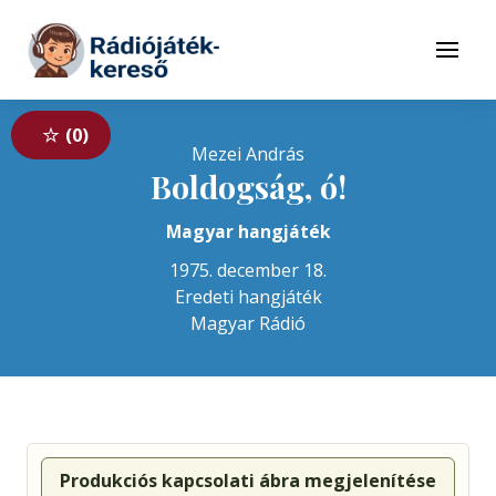
Tovább a navigációhoz
Tovább a tartalomhoz
Menü
0
Mezei András
Boldogság, ó!
Magyar hangjáték
1975. december 18.
Eredeti hangjáték
Magyar Rádió
Produkciós kapcsolati ábra megjelenítése