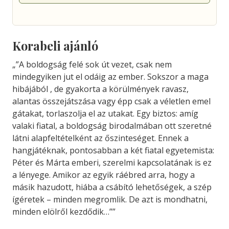
Korabeli ajánló
„”A boldogság felé sok út vezet, csak nem
mindegyiken jut el odáig az ember. Sokszor a maga
hibájából , de gyakorta a körülmények ravasz,
alantas összejátszása vagy épp csak a véletlen emel
gátakat, torlaszolja el az utakat. Egy biztos: amíg
valaki fiatal, a boldogság birodalmában ott szeretné
látni alapfeltételként az őszinteséget. Ennek a
hangjátéknak, pontosabban a két fiatal egyetemista:
Péter és Márta emberi, szerelmi kapcsolatának is ez
a lényege. Amikor az egyik ráébred arra, hogy a
másik hazudott, hiába a csábító lehetőségek, a szép
ígéretek – minden megromlik. De azt is mondhatni,
minden elölről kezdődik…””