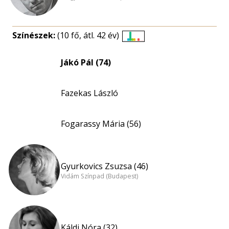
Színészek:
(10 fő, átl. 42 év)
Életkori
eloszlás
Jákó Pál (74)
nagyítása
Fazekas László
Fogarassy Mária (56)
Gyurkovics Zsuzsa (46)
Vidám Színpad (Budapest)
Káldi Nóra (32)