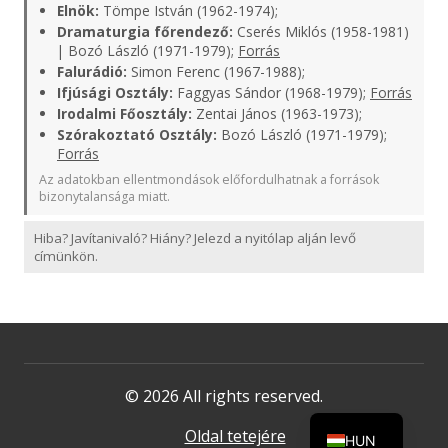
Elnök:
Tömpe István (1962-1974);
Dramaturgia főrendező:
Cserés Miklós (1958-1981)
| Bozó László (1971-1979);
Forrás
Falurádió:
Simon Ferenc (1967-1988);
Ifjúsági Osztály:
Faggyas Sándor (1968-1979);
Forrás
Irodalmi Főosztály:
Zentai János (1963-1973);
Szórakoztató Osztály:
Bozó László (1971-1979);
Forrás
Az adatokban ellentmondások előfordulhatnak a források
bizonytalansága miatt.
Hiba? Javítanivaló? Hiány? Jelezd a nyitólap alján levő
címünkön.
© 2026 All rights reserved.
Oldal tetejére
HUN