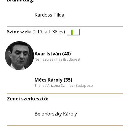
Kardoss Tilda
Színészek:
(2 fő, átl. 38 év)
Életkori
eloszlás
nagyítása
Avar István (40)
Nemzeti Színház (Budapest)
Mécs Károly (35)
Thália / Arizona Színház (Budapest)
Zenei szerkesztő:
Belohorszky Károly