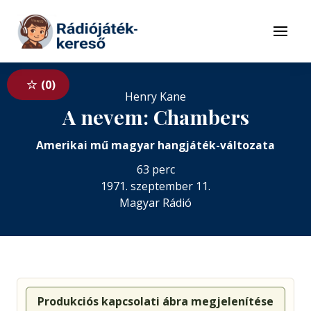
Tovább a navigációhoz
Tovább a tartalomhoz
Menü
0
Henry Kane
A nevem: Chambers
Amerikai mű magyar hangjáték-változata
63 perc
1971. szeptember 11.
Magyar Rádió
Produkciós kapcsolati ábra megjelenítése