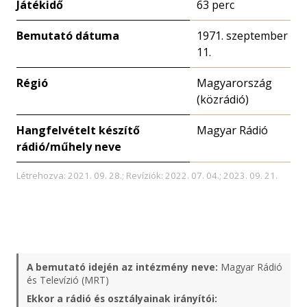
Játékidő
63 perc
Bemutató dátuma
1971. szeptember
11.
Régió
Magyarország
(közrádió)
Hangfelvételt készítő
Magyar Rádió
rádió/műhely neve
Létrehozva: 2021. 09. 28.; Revíziók: 2022. 07. 04.; 2023. 09. 21.
A bemutató idején az intézmény neve:
Magyar Rádió
és Televízió (MRT)
Ekkor a rádió és osztályainak irányítói: