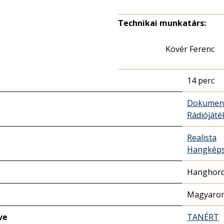
Technikai munkatárs:
Kövér Ferenc
14 perc
Dokumen
Rádióját
Realista
Hangkép
Hanghor
Magyaror
ve
TANÉRT