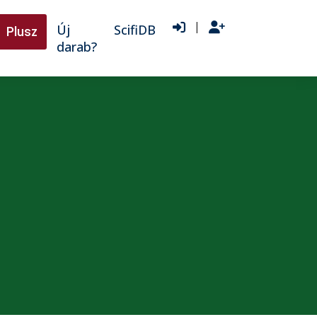
|
Új
ScifiDB
Plusz
darab?