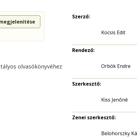
Szerző:
 megjelenítése
Kocsis Edit
Rendező:
ztályos olvasókönyvéhez
Orbók Endre
Szerkesztő:
Kiss Jenőné
Zenei szerkesztő:
Belohorszky Ká