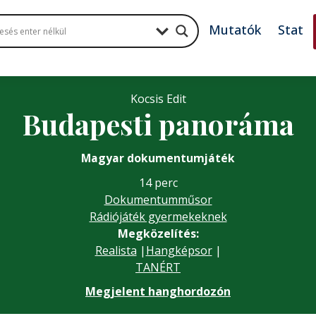
Mutatók
Stat
Kocsis Edit
Budapesti panoráma
Magyar dokumentumjáték
14 perc
Dokumentumműsor
Rádiójáték gyermekeknek
Megközelítés:
Realista
|
Hangképsor
|
TANÉRT
Megjelent hanghordozón