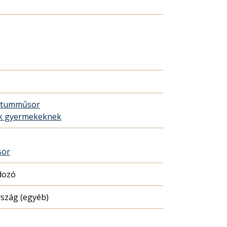
tumműsor
ék gyermekeknek
sor
dozó
szág (egyéb)