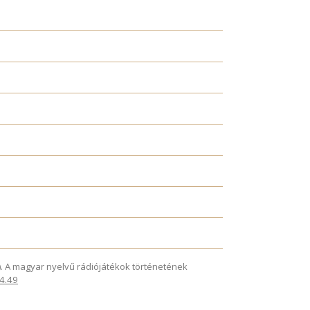
025). A magyar nyelvű rádiójátékok történetének
.4.49