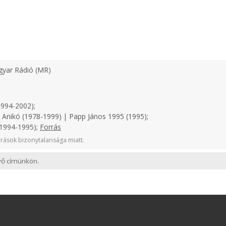
yar Rádió (MR)
1994-2002);
 Anikó (1978-1999) | Papp János 1995 (1995);
(1994-1995);
Forrás
rások bizonytalansága miatt.
evő címünkön.