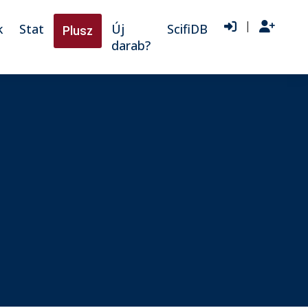
|
k
Stat
Új
ScifiDB
Plusz
darab?