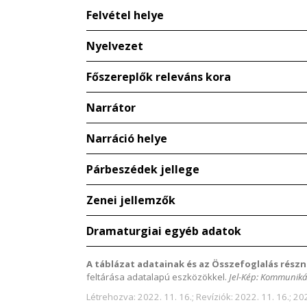
Felvétel helye
Nyelvezet
Főszereplők releváns kora
Narrátor
Narráció helye
Párbeszédek jellege
Zenei jellemzők
Dramaturgiai egyéb adatok
A táblázat adatainak és az Összefoglalás részn
feltárása adatalapú eszközökkel.
Jel-Kép: Kommuniká
Létrehozva: 2022. 11. 16.; Revíziók: 2022. 11. 16.; 202