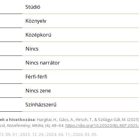
Stúdió
Köznyelv
Középkorú
Nincs
Nincs narrátor
Férfi-férfi
Nincs zene
Színházszerű
ek a hivatkozása:
Hargitai, H., Gács, A., Hirsch, T., & Szilágyi-Gál, M. (2
ció, Közvélemény, Média
, (4), 48–64.
https://doi.org/10.20520/JEL-KEP.2025
3. 09. 01.; 2023. 12. 26.; 2024. 04. 11.; 2026. 03. 05.