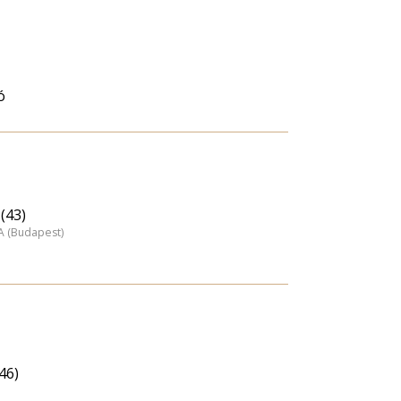
ó
(43)
A (Budapest)
46)