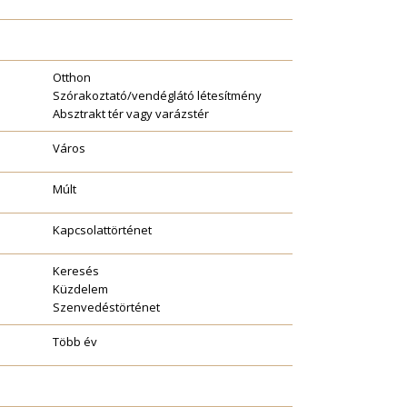
Otthon
Szórakoztató/vendéglátó létesítmény
Absztrakt tér vagy varázstér
Város
Múlt
Kapcsolattörténet
Keresés
Küzdelem
Szenvedéstörténet
Több év