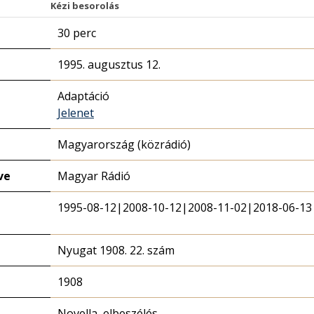
Kézi besorolás
30 perc
1995. augusztus 12.
Adaptáció
Jelenet
Magyarország (közrádió)
ve
Magyar Rádió
1995-08-12|2008-10-12|2008-11-02|2018-06-13
Nyugat 1908. 22. szám
1908
Novella, elbeszélés