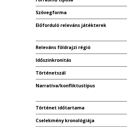
Szövegforma
Előforduló releváns játékterek
Releváns földrajzi régió
Időszinkronitás
Történetszál
Narratíva/konfliktustípus
Történet időtartama
Cselekmény kronológiája