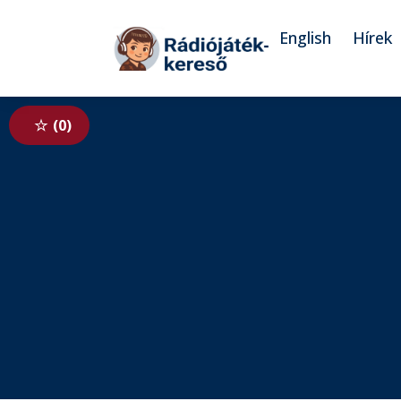
Tovább a navigációhoz
Tovább a tartalomhoz
English
Hírek
0