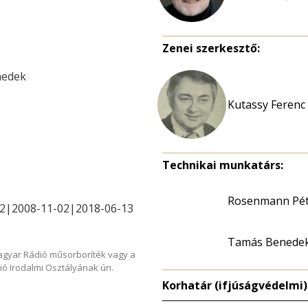
Zenei szerkesztő:
nedek
Kutassy Ferenc
Technikai munkatárs:
Rosenmann Pét
12|2008-11-02|2018-06-13
Tamás Benede
Magyar Rádió műsorboríték vagy a
ió Irodalmi Osztályának ún.
Korhatár (ifjúságvédelmi)