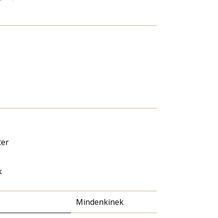
er
k
Mindenkinek