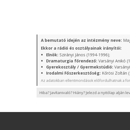
A bemutató idején az intézmény neve:
Mag
Ekkor a rádió és osztályainak irányítói:
Elnök:
Szirányi János (1994-1996);
Dramaturgia főrendező:
Varsányi Anikó (
Gyerekosztály / Gyermekstúdió:
Varsányi
Irodalmi Főszerkesztőség:
Kőrösi Zoltán 
Az adatokban ellentmondások előfordulhatnak a for
Hiba? Javítanivaló? Hiány? Jelezd a nyitólap alján l