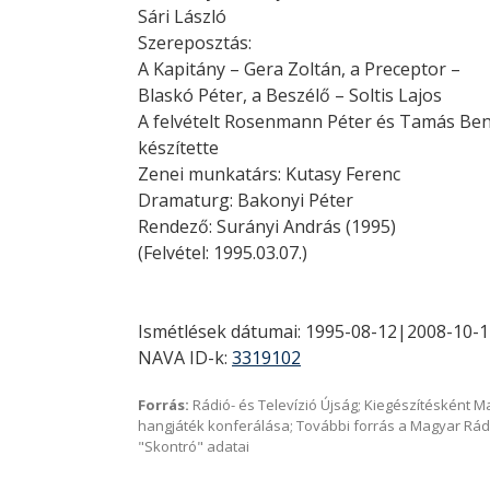
Sári László
Szereposztás:
A Kapitány – Gera Zoltán, a Preceptor –
Blaskó Péter, a Beszélő – Soltis Lajos
A felvételt Rosenmann Péter és Tamás Be
készítette
Zenei munkatárs: Kutasy Ferenc
Dramaturg: Bakonyi Péter
Rendező: Surányi András (1995)
(Felvétel: 1995.03.07.)
Ismétlések dátumai: 1995-08-12|2008-10-
NAVA ID-k:
3319102
Forrás:
Rádió- és Televízió Újság; Kiegészítésként 
hangjáték konferálása; További forrás a Magyar Rád
"Skontró" adatai