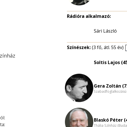
Rádióra alkalmazó:
Sári László
Színészek:
(3 fő, átl. 55 év)
színház
Soltis Lajos (4
Gera Zoltán (7
Szabadfoglalkozású
ól:
Blaskó Péter (
ta:
Thália Színház (Buda