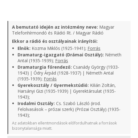
A bemutató idején az intézmény neve:
Magyar
Telefonhírmondó és Rádió Rt. / Magyar Rádió
Ekkor a rádió és osztályainak irányítói:
Elnök:
Kozma Miklós (1925-1941);
Forrás
Dramaturg-igazgató (Drámai Osztály):
Németh
Antal (1935-1939);
Forrás
Dramaturgia főrendező:
Csanády György (1933-
1943) | Ódry Árpád (1928-1937) | Németh Antal
(1935-1939);
Forrás
Gyerekosztály / Gyermekstúdió:
Kilián Zoltán,
Harsányi Gizi (1935-1939) | Gyerektársulat (1935-
1943);
Irodalmi Osztály:
Cs. Szabó László (irod.
Felolvasások – prózai szerk) (Prózai Osztály) (1935-
1943);
Az adatokban ellentmondások előfordulhatnak a források
bizonytalansága miatt.