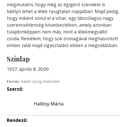
megmutatni, hogy még az égigérő szerelem is
béklyó lehet a lélek nyugtalan napjaiban. Majd pedig,
hogy miként simul el a vihar, egy látszólagos nagy
szerencsétlenség következtében, amely azonban
tulajdonképpen nem más, mint a lélekmegváltó
csoda. Remélem, hogy sok önmagával meghasonlott
ember talál majd vigasztalást ebben a megoldásban.
Színlap
1937. április 8. 20:00
Forrás:
Rádió Újság; Rádióélet
Szerző:
Hallósy Márta
Rendező: