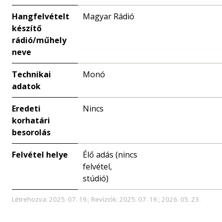
Hangfelvételt
Magyar Rádió
készítő
rádió/műhely
neve
Technikai
Monó
adatok
Eredeti
Nincs
korhatári
besorolás
Felvétel helye
Élő adás (nincs
felvétel,
stúdió)
Létrehozva: 2025. 07. 19.; Revíziók: 2025. 07. 19.; 2026. 05. 23.