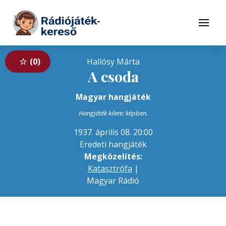
Tovább a navigációhoz
Tovább a tartalomhoz
Menü
0
Hallósy Márta
A csoda
Magyar hangjáték
Hangjáték kilenc képben.
1937. április 08. 20:00
Eredeti hangjáték
Megközelítés:
Katasztrófa
|
Magyar Rádió