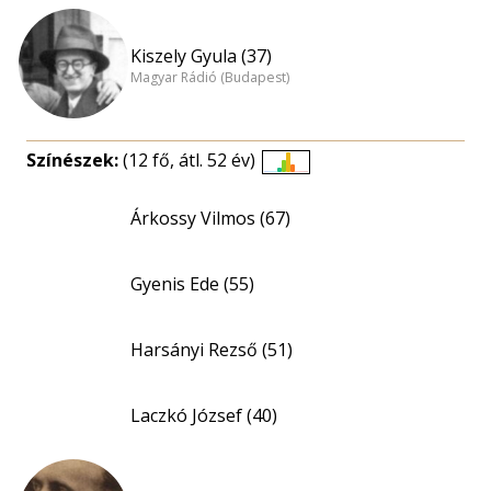
Kiszely Gyula (37)
Magyar Rádió (Budapest)
Színészek:
(12 fő, átl. 52 év)
Életkori
eloszlás
Árkossy Vilmos (67)
nagyítása
Gyenis Ede (55)
Harsányi Rezső (51)
Laczkó József (40)