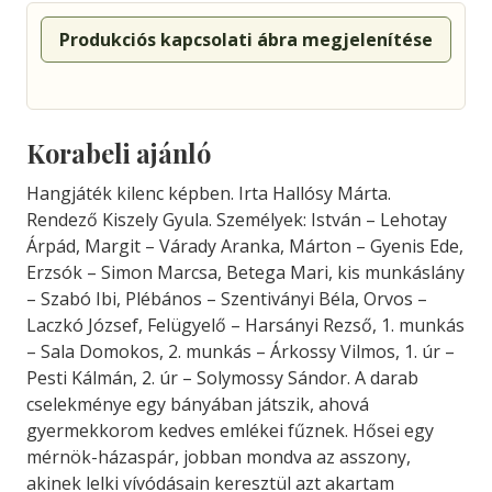
Produkciós kapcsolati ábra megjelenítése
Korabeli ajánló
Hangjáték kilenc képben. Irta Hallósy Márta.
Rendező Kiszely Gyula. Személyek: István – Lehotay
Árpád, Margit – Várady Aranka, Márton – Gyenis Ede,
Erzsók – Simon Marcsa, Betega Mari, kis munkáslány
– Szabó Ibi, Plébános – Szentiványi Béla, Orvos –
Laczkó József, Felügyelő – Harsányi Rezső, 1. munkás
– Sala Domokos, 2. munkás – Árkossy Vilmos, 1. úr –
Pesti Kálmán, 2. úr – Solymossy Sándor. A darab
cselekménye egy bányában játszik, ahová
gyermekkorom kedves emlékei fűznek. Hősei egy
mérnök-házaspár, jobban mondva az asszony,
akinek lelki vívódásain keresztül azt akartam