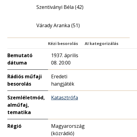
Szentiványi Béla (42)
Várady Aranka (51)
Kézi besorolás
AI kategorizálás
Bemutató
1937. április
dátuma
08. 20:00
Rádiós műfaji
Eredeti
besorolás
hangjáték
Szemléletmód,
Katasztrófa
alműfaj,
tematika
Régió
Magyarország
(közrádió)