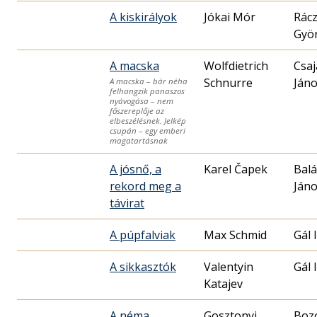
A kiskirályok
Jókai Mór
Rác
Gyö
A macska
Wolfdietrich
Csaj
Schnurre
Ján
A macska – bár néha
felhangzik panaszos
nyávogása – nem
főszereplője az
elbeszélésnek. Jelkép
csupán – egy emberi
magatartásnak
A jósnő, a
Karel Čapek
Balá
rekord meg a
Ján
távirat
A púpfalviak
Max Schmid
Gál 
A sikkasztók
Valentyin
Gál 
Katajev
A néma
Gosztonyi
Boz