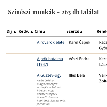
Színészi munkák -
263
db találat
Díj
▲
Kedv.
▲
Cím
▲
Szerző
▲
Rend
A rovarok élete
Karel Čapek
Rác
Gyö
A pók hatalma
Vészi Endre
Kert
(1947)
Lász
A Guszev-ügy
Illés Béla
Vár
Zolt
A cári önkény
Magyarországra
vezénylik, a katonái
körében nagy
népszerűségnek
örvendő, Guszev-
kapitányt. Egyszer márt
járt nálun