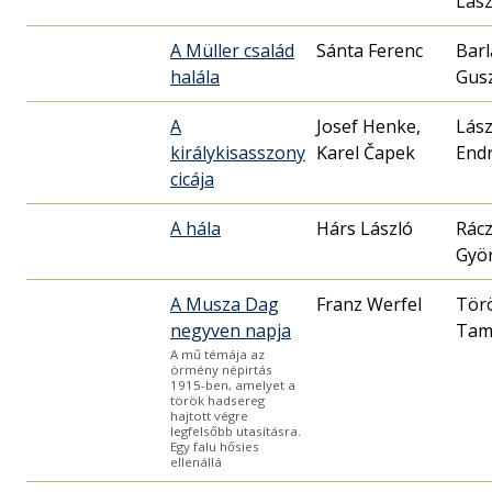
Lász
A Müller család
Sánta Ferenc
Barl
halála
Gus
A
Josef Henke,
Lász
királykisasszony
Karel Čapek
End
cicája
A hála
Hárs László
Rác
Gyö
A Musza Dag
Franz Werfel
Tör
negyven napja
Tam
A mű témája az
örmény népirtás
1915-ben, amelyet a
török hadsereg
hajtott végre
legfelsőbb utasításra.
Egy falu hősies
ellenállá