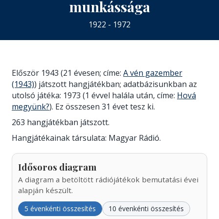
munkássága
1922 - 1972
Először 1943 (21 évesen; címe:
A vén gazember
(1943)
) játszott hangjátékban; adatbázisunkban az
utolsó játéka: 1973 (1 évvel halála után, címe:
Hová
megyünk?
). Ez összesen 31 évet tesz ki.
263 hangjátékban játszott.
Hangjátékainak társulata: Magyar Rádió.
Idősoros diagram
A diagram a betöltött rádiójátékok bemutatási évei
alapján készült.
5 évenkénti összesítés
10 évenkénti összesítés