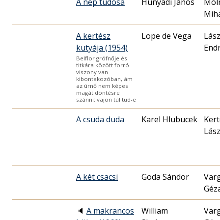
A nép tudósa
Hunyadi János
Mol
Mih
A kertész
Lope de Vega
Lász
kutyája (1954)
End
Belflor grófnője és
titkára között forró
viszony van
kibontakozóban, ám
az úrnő nem képes
magát döntésre
szánni: vajon túl tud-e
A csuda duda
Karel Hlubucek
Kert
Lász
A két csacsi
Goda Sándor
Var
Géz
🔈
A makrancos
William
Var