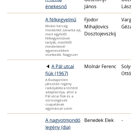
énekesnő
János
Lász
A félkegyelmű
Fjodor
Var
Mihajlovics
Géz
Miskin herceg
mindenkit zavarba ejt,
Dosztojevszkij
mert egyfelől
félkegyeműnek
tartják, másfélől
mindenkinél
egyenesebben
viselkedik. Nagyszer
🔈
A Pál utcai
Molnár Ferenc
Sol
fiúk (1967)
Ott
A Budapesten
játszódó regény
rádiójátékra történt
adaptációja, ahol a
Pál utcai fiúk és a
vörösingesek
csapatának
egymással szem
A nagyotmondó
Benedek Elek
-
legény (dia)