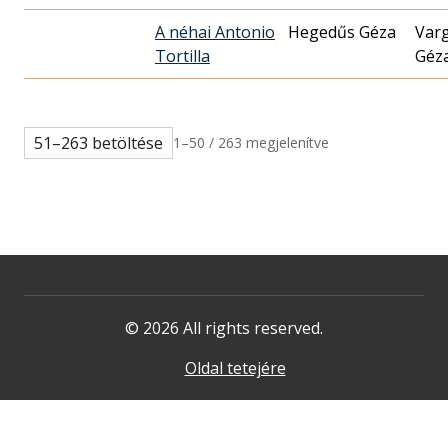
A néhai Antonio
Hegedűs Géza
Var
Tortilla
Géz
51–263 betöltése
1–50 / 263 megjelenítve
© 2026 All rights reserved.
Oldal tetejére