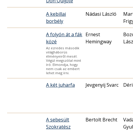
Don Quijote
A kebillai
Nádasi László
Mar
borbély
Frig
A folyón át a fák
Ernest
Boz
közé
Hemingway
Lász
Az ezredes második
világháborús
élményeiről mesél.
Végül megszólal mint
író. Elmondja, hogy
nem csak az embert
lehet meg írni.
A két juharfa
Jevgenyij Svarc
Déri
A sebesült
Bertolt Brecht
Vad
Szokratész
Gyu