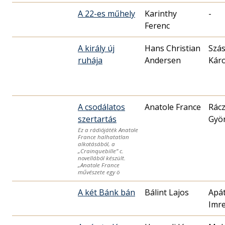
A 22-es műhely
Karinthy
-
Ferenc
A király új
Hans Christian
Szá
ruhája
Andersen
Káro
A csodálatos
Anatole France
Rác
szertartás
Gyö
Ez a rádiójáték Anatole
France halhatatlan
alkotásából, a
„Crainquebille” c.
novellából készült.
„Anatole France
művészete egy ö
A két Bánk bán
Bálint Lajos
Apát
Imr