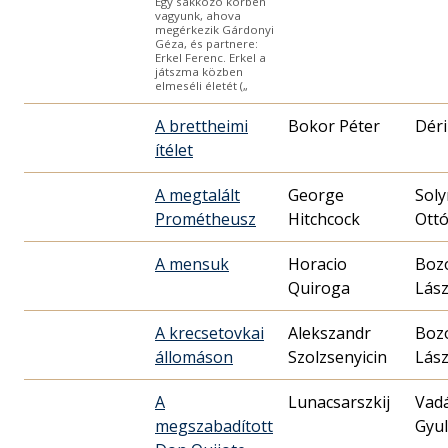
Egy sakkozó körben
vagyunk, ahova
megérkezik Gárdonyi
Géza, és partnere:
Erkel Ferenc. Erkel a
játszma közben
elmeséli életét („
A brettheimi
Bokor Péter
Déri
ítélet
A megtalált
George
Sol
Prométheusz
Hitchcock
Ott
A mensuk
Horacio
Boz
Quiroga
Lász
A krecsetovkai
Alekszandr
Boz
állomáson
Szolzsenyicin
Lász
A
Lunacsarszkij
Vad
megszabadított
Gyu