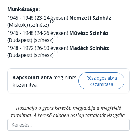
Munkássága:
1945 - 1946 (23-24 évesen)
Nemzeti Színház
1
2
(Miskolc) (színész)
1946 - 1948 (24-26 évesen)
Művész Színház
1
2
(Budapest) (színész)
1948 - 1972 (26-50 évesen)
Madách Színház
1
2
(Budapest) (színész)
Kapcsolati ábra
még nincs
Részleges ábra
kiszámítása
kiszámítva.
Használja a gyors keresőt, megtalálja a megfelelő
tartalmat. A kereső minden oszlop tartalmát vizsgálja.