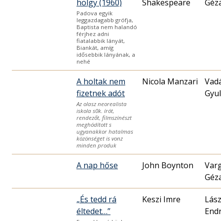
hölgy (1960)
Shakespeare
Géz
Padova egyik
leggazdagabb grófja,
Baptista nem halandó
férjhez adni
fiatalabbik lányát,
Biankát, amíg
idősebbik lányának, a
nehé
A holtak nem
Nicola Manzari
Vad
fizetnek adót
Gyu
Az olasz neorealista
iskola s0k. írót,
rendezőt, filmszínészt
meghódított s
ugyanakkor hatalmas
közönséget is vonz
minden produk
A nap hőse
John Boynton
Var
Géz
„És tedd rá
Keszi Imre
Lász
éltedet…”
End