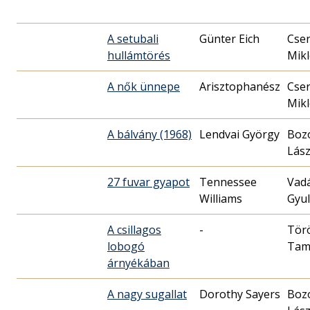
A setubali
Günter Eich
Cse
hullámtörés
Mikl
A nők ünnepe
Cse
Mikl
A bálvány (1968)
Lendvai György
Boz
Lász
27 fuvar gyapot
Tennessee
Vad
Williams
Gyu
A csillagos
-
Tör
lobogó
Tam
árnyékában
A nagy sugallat
Dorothy Sayers
Boz