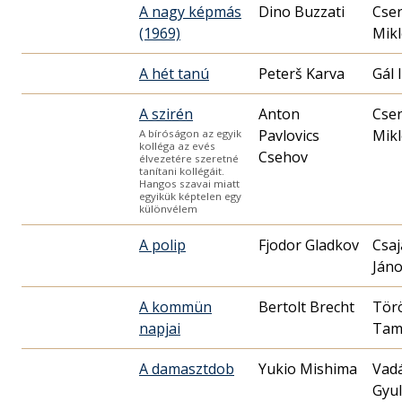
A nagy képmás
Dino Buzzati
Cse
(1969)
Mikl
A hét tanú
Peterš Karva
Gál 
A szirén
Anton
Cse
Pavlovics
Mikl
A bíróságon az egyik
kolléga az evés
Csehov
élvezetére szeretné
tanítani kollégáit.
Hangos szavai miatt
egyikük képtelen egy
különvélem
A polip
Fjodor Gladkov
Csaj
Ján
A kommün
Bertolt Brecht
Tör
napjai
Tam
A damasztdob
Yukio Mishima
Vad
Gyu