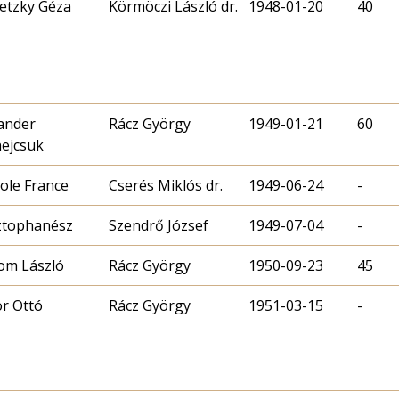
etzky Géza
Körmöczi László dr.
1948-01-20
40
ander
Rácz György
1949-01-21
60
ejcsuk
ole France
Cserés Miklós dr.
1949-06-24
-
Szendrő József
1949-07-04
-
om László
Rácz György
1950-09-23
45
r Ottó
Rácz György
1951-03-15
-