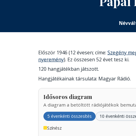
Pápai 
Névvál
Először 1946 (12 évesen; címe:
Szegény meg
nyeremény
). Ez összesen 52 évet tesz ki.
120 hangjátékban játszott.
Hangjátékainak társulata: Magyar Rádió.
Idősoros diagram
A diagram a betöltött rádiójátékok bemutat
5 évenkénti összesítés
10 évenkénti össz
Színész