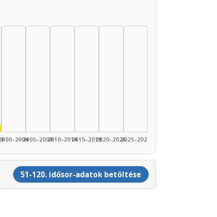
89: 4
1990–1994: 2
nész, 1995–1999: 1
99
2000–2004
2005–2009
2010–2014
2015–2019
2020–2024
2025–2026
51-120. idősor-adatok betöltése