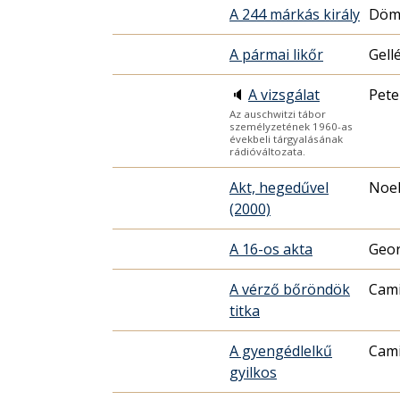
A 244 márkás király
Döm
A pármai likőr
Gell
🔈
A vizsgálat
Pete
Az auschwitzi tábor
személyzetének 1960-as
évekbeli tárgyalásának
rádióváltozata.
Akt, hegedűvel
Noe
(2000)
A 16-os akta
Geo
A vérző bőröndök
Cam
titka
A gyengédlelkű
Cam
gyilkos