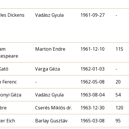
les Dickens
Vadász Gyula
1961-09-27
-
iam
Marton Endre
1961-12-10
115
kespeare
Kató
Varga Géza
1962-01-03
-
 Ferenc
-
1962-05-08
20
onyi Géza
Vadász Gyula
1963-08-04
54
ère
Cserés Miklós dr.
1963-12-30
120
er Eich
Barlay Gusztáv
1965-03-08
95