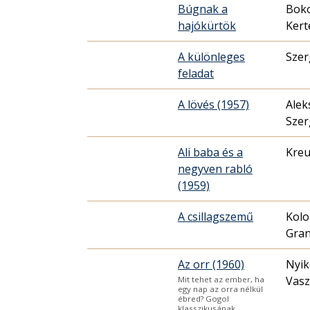
Búgnak a
Boko
hajókürtök
Kert
A különleges
Szer
feladat
A lövés (1957)
Alek
Szer
Ali baba és a
Kreu
negyven rabló
(1959)
A csillagszemű
Kolo
Gran
Az orr (1960)
Nyik
Vasz
Mit tehet az ember, ha
egy nap az orra nélkül
ébred? Gogol
klasszikusának