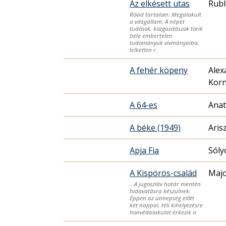
Az elkésett utas
Rubl
Rövid tartalom: Megalakult
a világállam. A népet
tudósok, közgazdászok törik
bele embertelen
tudományuk vívmányaiba,
lelketlen r
A fehér köpeny
Alex
Korn
A 64-es
Anat
A béke (1949)
Apja Fia
Sóly
A Kispörös-család
Majo
…A jugoszláv határ mentén
hídavatásra készülnek.
Éppen az ünnepség előtt
két nappal, téli kihelyezésre
honvédalakulat érkezik a