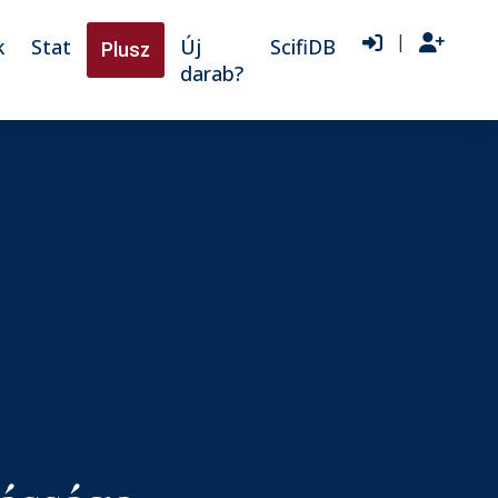
|
k
Stat
Új
ScifiDB
Plusz
darab?