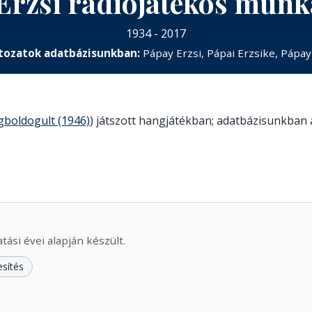
Erzsi rádiójátékos mun
1934 - 2017
tozatok adatbázisunkban:
Pápay Erzsi, Pápai Erzsike, Pápay
boldogult (1946)
) játszott hangjátékban; adatbázisunkban a
ási évei alapján készült.
esítés