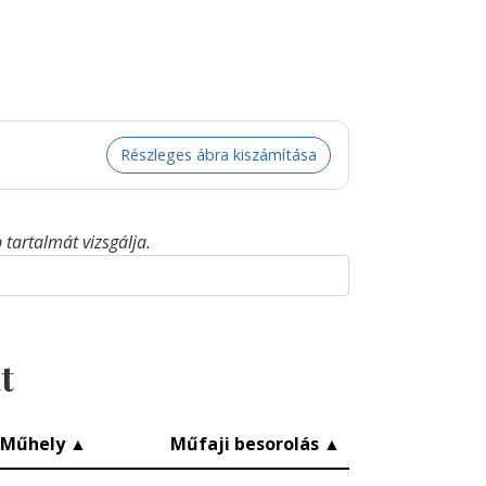
Részleges ábra kiszámítása
tartalmát vizsgálja.
t
Műhely
▲
Műfaji besorolás
▲