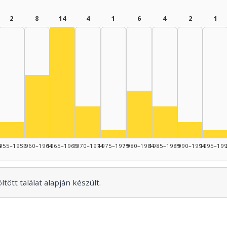
2
8
14
4
1
6
4
2
1
Színész, 1965–1969: 14
Színész, 1960–1964: 8
Színész, 1980–1984: 6
945–1949: 4
nész, 1950–1954: 4
Színész, 1970–1974: 4
Színész, 1985–19
Színész, 1955–1959: 2
Színész, 
Színész, 1975–1979: 1
Szí
4
955–1959
1960–1964
1965–1969
1970–1974
1975–1979
1980–1984
1985–1989
1990–1994
1995–19
tött találat alapján készült.