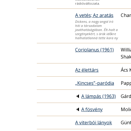
rádióváltozata.
A vetés; Az aratás
Char
Dickens, a nagy angol író
hiti a társadalom
javithatóságában. Élt-halt a
szegényekért, s örök időkre
halhatatlanná tette kora ny
Coriolanus (1961)
Will
Sha
Az élettárs
Ács 
„Kincses”-paródia
Papp
🔈
A lámpás (1963)
Gárd
🔈
A fösvény
Moli
A viterbói lányok
Günt