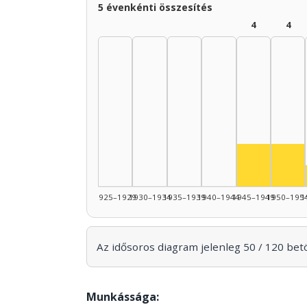
5 évenkénti összesítés
4
4
Színész, 1
Szí
1925–1929
1930–1934
1935–1939
1940–1944
1945–1949
1950–195
1
Az idősoros diagram jelenleg 50 / 120 betöl
Munkássága: