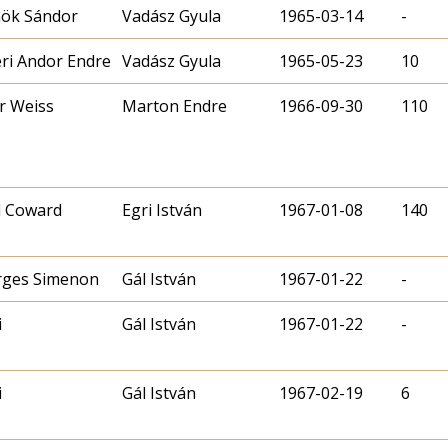
ök Sándor
Vadász Gyula
1965-03-14
-
éri Andor Endre
Vadász Gyula
1965-05-23
10
r Weiss
Marton Endre
1966-09-30
110
l Coward
Egri István
1967-01-08
140
rges Simenon
Gál István
1967-01-22
-
i
Gál István
1967-01-22
-
i
Gál István
1967-02-19
6