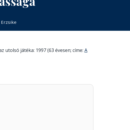
kássága
 Erzsike
z utolsó játéka: 1997 (63 évesen; címe:
A