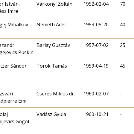
r István,
Várkonyi Zoltán
1952-02-04
70
ész Imre
gej Mihalkov
Németh Adél
1953-05-20
40
szandr
Barlay Gusztáv
1957-07-02
25
gejevics Puskin
tzer Sándor
Török Tamás
1959-04-19
45
zsvári
Cserés Miklós dr.
1960-02-07
-
dpierre Emil
olaj
Vadász Gyula
1960-10-21
-
iljevics Gogol