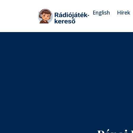
Tovább a navigációhoz
Tovább a tartalomhoz
English
Hírek