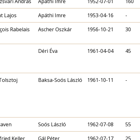
zsvári András
Apáthi Imre
1952-07-01
160
nt Lajos
Apáthi Imre
1953-04-16
-
çois Rabelais
Ascher Oszkár
1956-10-21
30
Déri Éva
1961-04-04
45
Tolsztoj
Baksa-Soós László
1961-10-11
-
raven
Soós László
1962-07-08
55
fried Keller
Gál Péter
1962-07-17
25