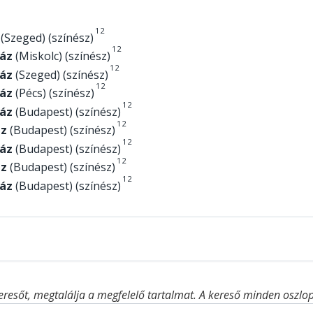
1
2
(Szeged) (színész)
1
2
áz
(Miskolc) (színész)
1
2
áz
(Szeged) (színész)
1
2
áz
(Pécs) (színész)
1
2
áz
(Budapest) (színész)
1
2
áz
(Budapest) (színész)
1
2
áz
(Budapest) (színész)
1
2
áz
(Budapest) (színész)
1
2
áz
(Budapest) (színész)
eresőt, megtalálja a megfelelő tartalmat. A kereső minden oszlop 