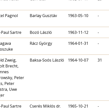
el Pagnol
Barlay Gusztáv
1963-05-10
-
-Paul Sartre
Bozó László
1963-11-12
-
tagava
Rácz György
1964-01-31
-
noszuke
ld Zweig,
Baksa-Soós László
1964-10-07
31
olt Brecht,
annes
owsky, Peter
s, Peter
stra, Uwe
ger
-Paul Sartre
Cserés Miklós dr.
1965-10-21
-