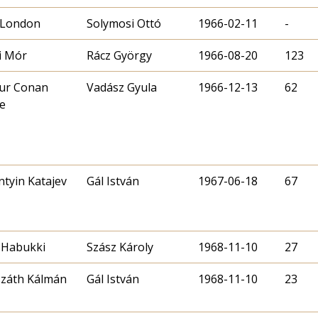
 London
Solymosi Ottó
1966-02-11
-
i Mór
Rácz György
1966-08-20
123
ur Conan
Vadász Gyula
1966-12-13
62
e
ntyin Katajev
Gál István
1967-06-18
67
 Habukki
Szász Károly
1968-11-10
27
záth Kálmán
Gál István
1968-11-10
23