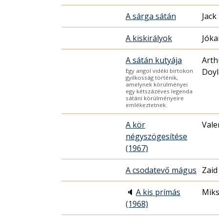
A sárga sátán
Jack
A kiskirályok
Jóka
A sátán kutyája
Arth
Doyl
Egy angol vidéki birtokon
gyilkosság történik,
amelynek körülményei
egy kétszázéves legenda
sátáni körülményeire
emlékeztetnek.
A kör
Vale
négyszögesítése
(1967)
A csodatevő mágus
Zaid
🔈
A kis prímás
Miks
(1968)