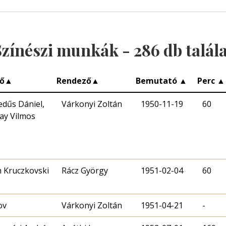
Színészi munkák -
286
db talál
ő
▲
Rendező
▲
Bemutató
▲
Perc
▲
dűs Dániel,
Várkonyi Zoltán
1950-11-19
60
ay Vilmos
 Kruczkovski
Rácz György
1951-02-04
60
ov
Várkonyi Zoltán
1951-04-21
-