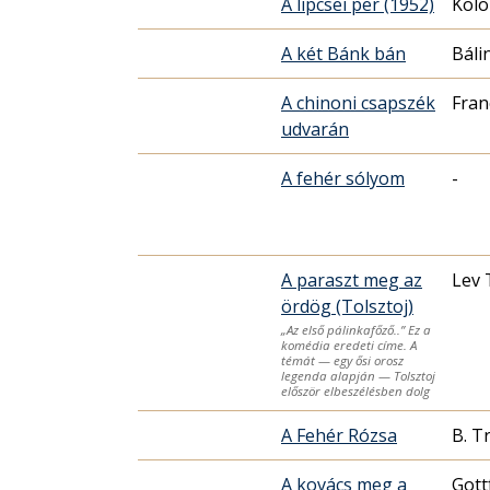
A lipcsei per (1952)
Kolo
A két Bánk bán
Báli
A chinoni csapszék
Fran
udvarán
A fehér sólyom
-
A paraszt meg az
Lev 
ördög (Tolsztoj)
„Az első pálinkafőző..” Ez a
komédia eredeti címe. A
témát — egy ősi orosz
legenda alapján — Tolsztoj
először elbeszélésben dolg
A Fehér Rózsa
B. T
A kovács meg a
Gott