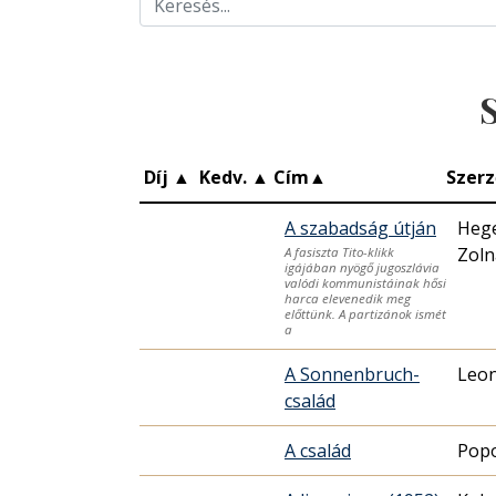
Díj
▲
Kedv.
▲
Cím
▲
Szerz
A szabadság útján
Hege
Zoln
A fasiszta Tito-klikk
igájában nyögő jugoszlávia
valódi kommunistáinak hősi
harca elevenedik meg
előttünk. A partizánok ismét
a
A Sonnenbruch-
Leon
család
A család
Pop