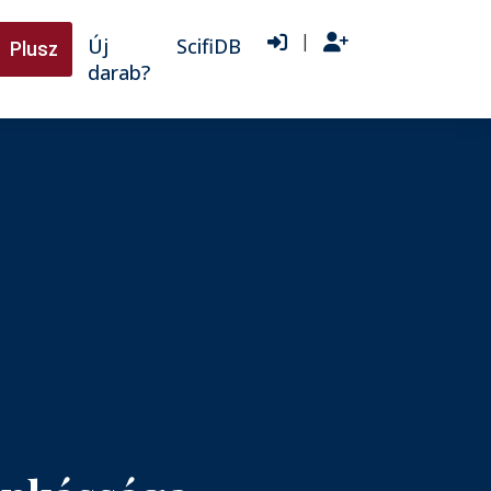
|
Új
ScifiDB
Plusz
darab?