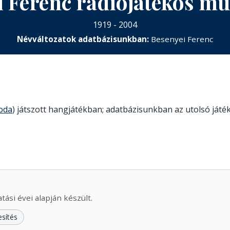
i Ferenc rádiójátékos m
1919 - 2004
Névváltozatok adatbázisunkban:
Besenyei Ferenc
roda
) játszott hangjátékban; adatbázisunkban az utolsó játéka
ási évei alapján készült.
esítés