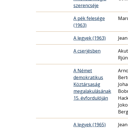
szerencséje
A pék felesége
Marc
(1963)
A legyek (1963)
Jean
A cserjésben
Aku
Rjú
A Német
Arno
demokratikus
Bert
Köztársaság
Joh
megalakulásának
Bobr
15. évfordulóján
Hack
Joko
Ber
A legyek (1965)
Jean