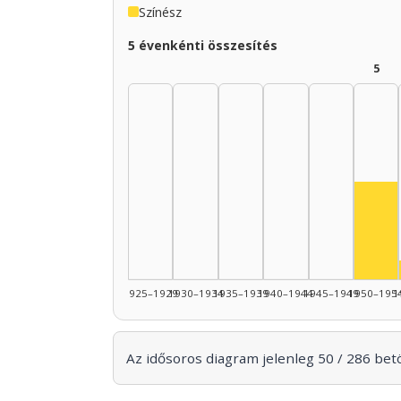
Színész
5 évenkénti összesítés
5
Szí
1925–1929
1930–1934
1935–1939
1940–1944
1945–1949
1950–195
1
Az idősoros diagram jelenleg 50 / 286 betöl