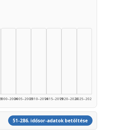
89: 3
99
2000–2004
2005–2009
2010–2014
2015–2019
2020–2024
2025–2026
51-286. idősor-adatok betöltése