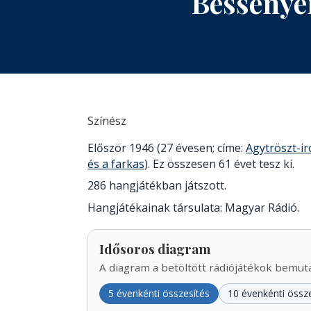
Bessenye
Színész
Először 1946 (27 évesen; címe:
Agytröszt-i
és a farkas
). Ez összesen 61 évet tesz ki.
286 hangjátékban játszott.
Hangjátékainak társulata: Magyar Rádió.
Idősoros diagram
A diagram a betöltött rádiójátékok bemutat
5 évenkénti összesítés
10 évenkénti össz