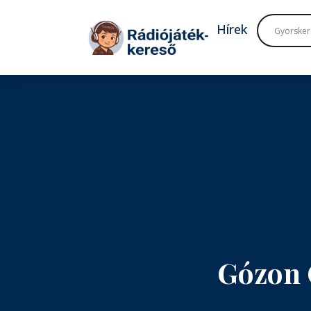
Tovább a navigációhoz
Tovább a tartalomhoz
Hírek
Gózon 