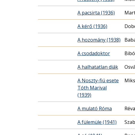
A pacsirta (1936)
Mart
A kérő (1936)
Dobo
A hozomány (1938)
Baba
A csodadoktor
Bibó
A halhatatlan diák
Osv
A Noszty-fiú esete
Miks
Tóth Marival
(1939)
A mulató Róma
Réva
A fülemüle (1941)
Szab