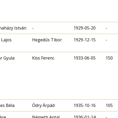
aházy István
-
1929-05-20
-
 Lajos
Hegedűs Tibor
1929-12-15
-
r Gyula
Kiss Ferenc
1933-06-05
150
es Béla
Ódry Árpád
1935-10-16
105
ère
Németh Antal
1936-01-14
-