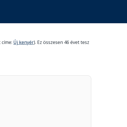
; címe:
Új kenyér
). Ez összesen 46 évet tesz