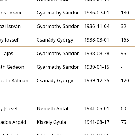
os Ferenc
Gyarmathy Sándor
1936-07-01
130
zi István
Gyarmathy Sándor
1936-11-04
32
y József
Csanády György
1938-03-01
165
 Lajos
Gyarmathy Sándor
1938-08-28
95
áth Gedeon
Gyarmathy Sándor
1939-01-15
-
záth Kálmán
Csanády György
1939-12-25
120
y József
Németh Antal
1941-05-01
60
ados Árpád
Kiszely Gyula
1941-08-17
75