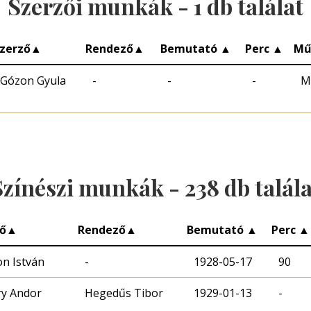
Szerzői munkák -
1
db találat
zerző
▲
Rendező
▲
Bemutató
▲
Perc
▲
Mű
Gózon Gyula
-
-
-
M
Színészi munkák -
238
db talála
ő
▲
Rendező
▲
Bemutató
▲
Perc
▲
n István
-
1928-05-17
90
y Andor
Hegedűs Tibor
1929-01-13
-