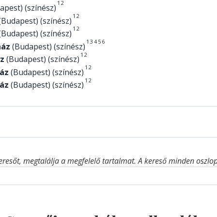
1
2
pest) (színész)
1
2
(Budapest) (színész)
1
2
(Budapest) (színész)
1
3
4
5
6
ház
(Budapest) (színész)
1
2
z
(Budapest) (színész)
1
2
áz
(Budapest) (színész)
1
2
áz
(Budapest) (színész)
eresőt, megtalálja a megfelelő tartalmat. A kereső minden oszlop 