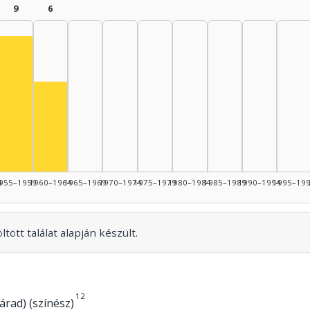
9
6
nész, 1950–1954: 10
945–1949: 9
Színész, 1955–1959: 9
Színész, 1960–1964: 6
44: 3
4
955–1959
1960–1964
1965–1969
1970–1974
1975–1979
1980–1984
1985–1989
1990–1994
1995–19
tött találat alapján készült.
1
2
rad) (színész)