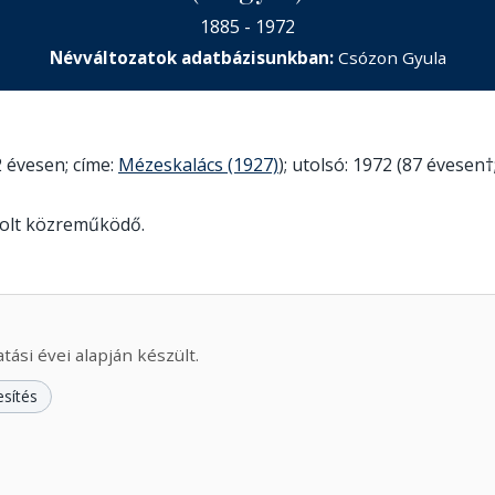
1885 - 1972
Névváltozatok adatbázisunkban:
Csózon Gyula
 évesen; címe:
Mézeskalács (1927)
); utolsó: 1972 (87 évesen†
volt közreműködő.
ási évei alapján készült.
esítés