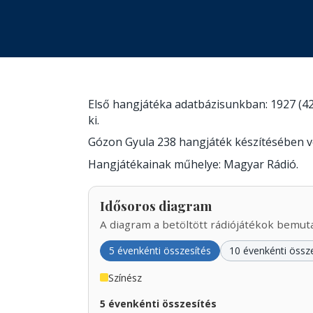
Első hangjátéka adatbázisunkban: 1927 (42
ki.
Gózon Gyula 238 hangjáték készítésében 
Hangjátékainak műhelye: Magyar Rádió.
Idősoros diagram
A diagram a betöltött rádiójátékok bemutat
5 évenkénti összesítés
10 évenkénti össz
Színész
5 évenkénti összesítés