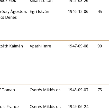
dek Elek
Kilián Zoltán
1941-08-26
-
óczy Ágoston,
Egri István
1946-12-06
45
cs Dénes
záth Kálmán
Apáthi Imre
1947-09-08
90
f Toman
Cserés Miklós dr.
1948-09-07
75
ole France
Cserés Miklós dr.
1949-06-24
-