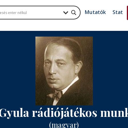
Mutatók
Stat
Gyula rádiójátékos mun
(magyar)