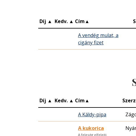
Díj
▲
Kedv.
▲
Cím
▲
S
A vendég mulat, a
cigány fizet
Díj
▲
Kedv.
▲
Cím
▲
Szerz
A Káldy-pipa
Zágo
A kukorica
Nyár
A feleség elfelejti