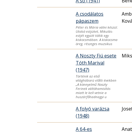
A só (1941)
Bene
A csodálatos
Ambr
pápaszem
Ková
Péter és Mária válni készül.
Utolsó estjüket, Mikulás-
estjét együtt töltik egy
kiskocsmában. A kiskocsma
öreg, részeges muzsikus
A Noszty Fiú esete
Miks
Tóth Marival
(1947)
Történik az első
világháború előtti években
„A könnyelmű Noszty
Ferinek váltóhamisítás
miatt le kell vetnie a
huszárfőhadnagyi u
A folyó varázsa
Jose
(1948)
A 64-es
Anat