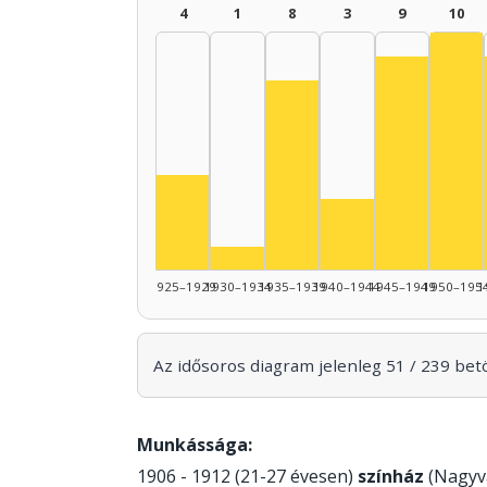
4
1
8
3
9
10
Szí
Színész, 1
Színész, 1935–1939: 8
Színész, 1925–1929: 4
Színész, 1940–19
Színész, 1930–1934: 1
1925–1929
1930–1934
1935–1939
1940–1944
1945–1949
1950–195
1
Az idősoros diagram jelenleg 51 / 239 betöl
Munkássága:
1906 - 1912 (21-27 évesen)
színház
(Nagyvá