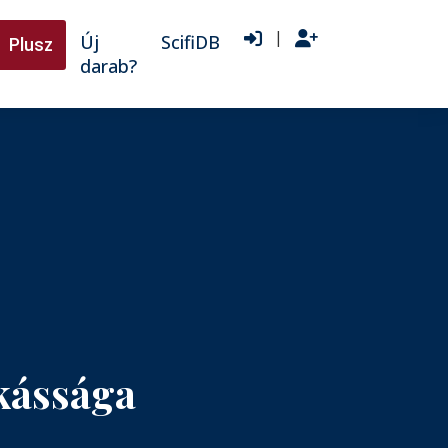
|
Új
ScifiDB
Plusz
darab?
kássága