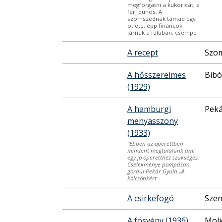
megforgatni a kukoricát, a
férj dühös. A
szomszédnak támad egy
ötlete: épp fináncok
járnak a faluban, csempé
A recept
Szom
A hősszerelmes
Bibó
(1929)
A hamburgi
Peká
menyasszony
(1933)
“Ebben az operettben
mindent megtalálunk ami
egy jó operetthez szükséges.
Cselekménye pompásan
gördül Pekár Gyula „A
kölcsönkért
A csirkefogó
Szen
A fösvény (1936)
Moli