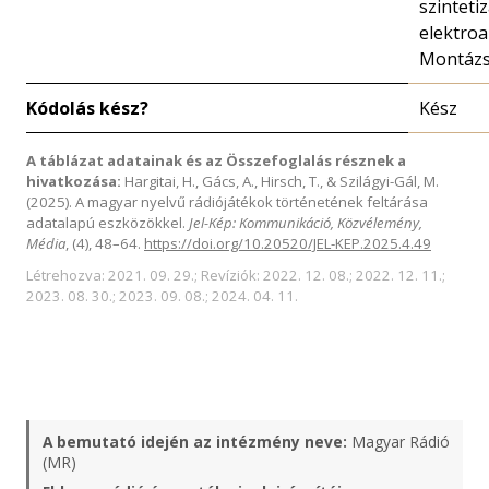
szintetiz
elektroa
Montáz
Kódolás kész?
Kész
A táblázat adatainak és az Összefoglalás résznek a
hivatkozása:
Hargitai, H., Gács, A., Hirsch, T., & Szilágyi-Gál, M.
(2025). A magyar nyelvű rádiójátékok történetének feltárása
adatalapú eszközökkel.
Jel-Kép: Kommunikáció, Közvélemény,
Média
, (4), 48–64.
https://doi.org/10.20520/JEL-KEP.2025.4.49
Létrehozva: 2021. 09. 29.; Revíziók: 2022. 12. 08.; 2022. 12. 11.;
2023. 08. 30.; 2023. 09. 08.; 2024. 04. 11.
A bemutató idején az intézmény neve:
Magyar Rádió
(MR)