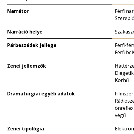
Narrátor
Férfi nar
Szerepl
Narráció helye
Szakasz
Párbeszédek jellege
Férfi-fér
Férfi be
Zenei jellemzők
Háttérz
Diegetik
Korhű
Dramaturgiai egyéb adatok
Filmszer
Rádiósze
önreflex
végű
Zenei tipológia
Elektron