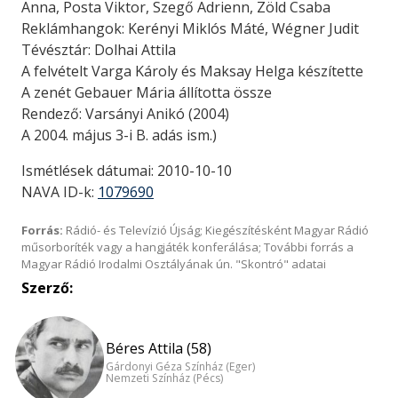
Anna, Posta Viktor, Szegő Adrienn, Zöld Csaba
Reklámhangok: Kerényi Miklós Máté, Wégner Judit
Tévésztár: Dolhai Attila
A felvételt Varga Károly és Maksay Helga készítette
A zenét Gebauer Mária állította össze
Rendező: Varsányi Anikó (2004)
A 2004. május 3-i B. adás ism.)
Ismétlések dátumai: 2010-10-10
NAVA ID-k:
1079690
Forrás:
Rádió- és Televízió Újság; Kiegészítésként Magyar Rádió
műsorboríték vagy a hangjáték konferálása; További forrás a
Magyar Rádió Irodalmi Osztályának ún. "Skontró" adatai
Szerző:
Béres Attila (58)
Gárdonyi Géza Színház (Eger)
Nemzeti Színház (Pécs)