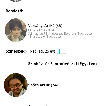
Rendező:
Varsányi Anikó (55)
Magyar Rádió (Budapest)
Színház- és Filmművészeti Egyetem (Budapest)
13-as Stúdió (Budapest)
Színészek:
(16 fő, átl. 25 év)
Életkori
eloszlás
Színház- és Filmművészeti Egyetem
nagyítása
Szőcs Artúr (24)