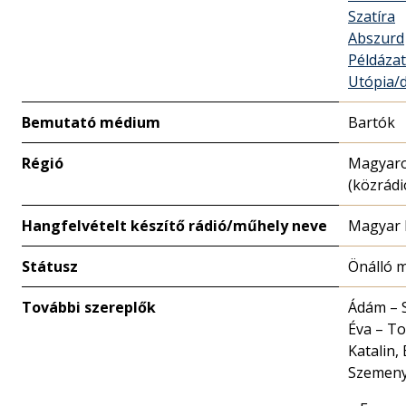
Szatíra
Abszurd
Példázat
Utópia/d
Bemutató médium
Bartók
Régió
Magyar
(közrádi
Hangfelvételt készítő rádió/műhely neve
Magyar 
Státusz
Önálló 
További szereplők
Ádám – S
Éva – T
Katalin,
Szemeny