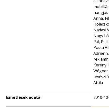
a Fonavo
mobiltá
hangjai:
Anna, Fi
Holecskó
Nádasi V
Nagy Ló
Pál, Pel
Posta Vi
Adrienn,
reklámh
Kerényi 
Wégner J
tévésztá
Attila
Ismétlések adatai
2010-10