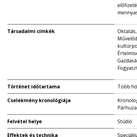
előfizet
mennya
Társadalmi címkék
Oktatás,
Művelőd
kultúrpo
Értelmis
Gazdaság
Fogyasz
Történet időtartama
Több h
Cselekmény kronológiája
Kronolo
Párhuz
Felvétel helye
Stúdió
Effektek és technika
Speciális