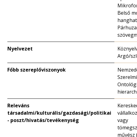
Mikrofo
Belső m
hanghat
Párhuz
szöveg
Nyelvezet
Köznyelv
Argó/sz
Főbb szereplőviszonyok
Nemzedé
Szerelmi
Ontológi
hierarch
Releváns
Kereske
társadalmi/kulturális/gazdasági/politikai
vállalko
- poszt/hivatás/tevékenység
vagy
tömegsz
művész (