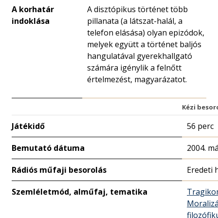
A korhatár
A disztópikus történet több
indoklása
pillanata (a látszat-halál, a
telefon elásása) olyan epizódok,
melyek együtt a történet baljós
hangulatával gyerekhallgató
számára igénylik a felnőtt
értelmezést, magyarázatot.
Kézi besor
Játékidő
56 perc
Bemutató dátuma
2004. má
Rádiós műfaji besorolás
Eredeti 
Szemléletmód, alműfaj, tematika
Tragiko
Moralizá
filozófik