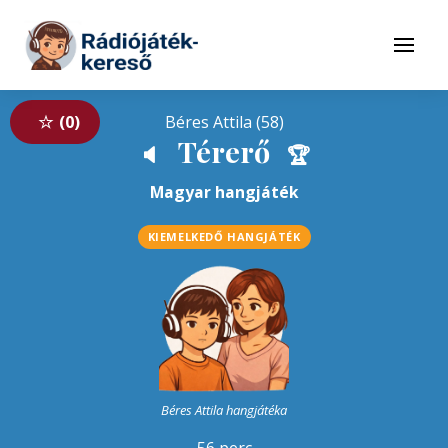
Tovább a navigációhoz
Tovább a tartalomhoz
Menü
0
Béres Attila (58)
Térerő
🔈
🏆
Magyar hangjáték
KIEMELKEDŐ HANGJÁTÉK
Béres Attila hangjátéka