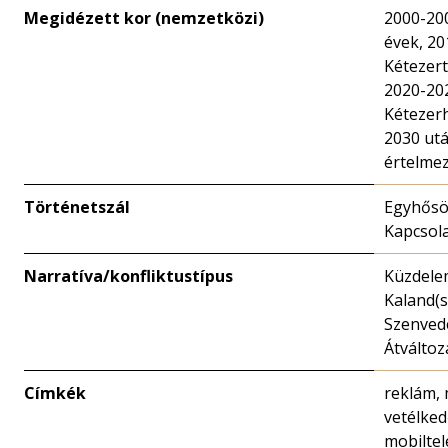
Megidézett kor (nemzetközi)
2000-20
évek, 2
Kétezert
2020-20
Kétezer
2030 ut
értelme
Történetszál
Egyhősös
Kapcsola
Narratíva/konfliktustípus
Küzdele
Kaland(s
Szenved
Átváltoz
Címkék
reklám, 
vetélked
mobiltel