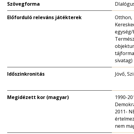
Szövegforma
DIalógu
Előforduló releváns játékterek
Otthon,
Kereske
egység/b
Termész
objektu
tájforma
sivatag)
Időszinkronitás
Jövő, Sz
Megidézett kor (magyar)
1990-20
Demokrá
2011- N
értelme
nem mag