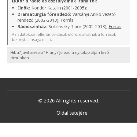
Ekkor a rádió és osztályainak irányítói:
Elnök:
Kondor Katalin (2001-2005);
Dramaturgia főrendező:
Varsányi Anikó vezető
rendező (2002-2013);
Forrás
Rádiószínház:
Solténszky Tibor (2002-2013);
Forrás
Az adatokban ellentmondások előfordulhatnak a források
bizonytalansága miatt.
Hiba? Javítanivaló? Hiány? Jelezd a nyitólap alján levő
címünkön.
© 2026 All rights reserved.
Oldal tetejére