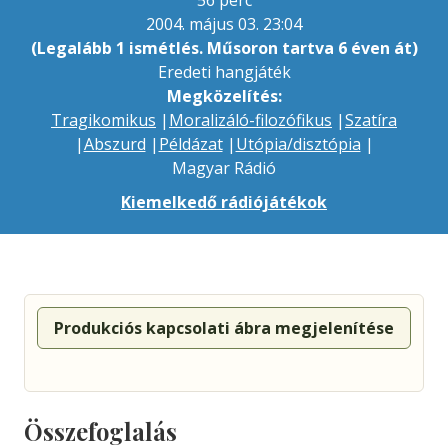
56 perc
2004. május 03. 23:04
(Legalább 1 ismétlés. Műsoron tartva 6 éven át)
Eredeti hangjáték
Megközelítés:
Tragikomikus
|
Moralizáló-filozófikus
|
Szatíra
|
Abszurd
|
Példázat
|
Utópia/disztópia
|
Magyar Rádió
Kiemelkedő rádiójátékok
Produkciós kapcsolati ábra megjelenítése
Összefoglalás