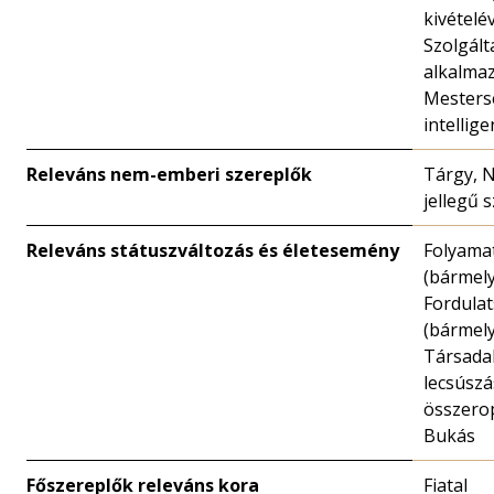
kivételév
Szolgált
alkalmaz
Mesters
intellige
Releváns nem-emberi szereplők
Tárgy, 
jellegű 
Releváns státuszváltozás és életesemény
Folyama
(bármely
Fordula
(bármely
Társada
lecsúszá
összero
Bukás
Főszereplők releváns kora
Fiatal