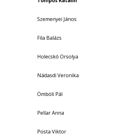
Tompos Katalin
Szemenyei János
Fila Balázs
Holecskó Orsolya
Nádasdi Veronika
Ömböli Pál
Pellar Anna
Posta Viktor