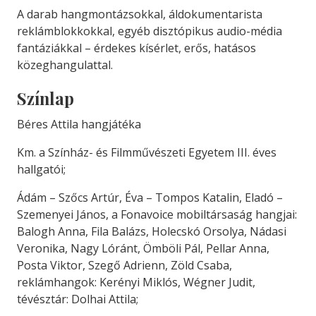
A darab hangmontázsokkal, áldokumentarista
reklámblokkokkal, egyéb disztópikus audio-média
fantáziákkal – érdekes kísérlet, erős, hatásos
közeghangulattal.
Színlap
Béres Attila hangjátéka
Km. a Színház- és Filmművészeti Egyetem III. éves
hallgatói;
Ádám – Szőcs Artúr, Éva – Tompos Katalin, Eladó –
Szemenyei János, a Fonavoice mobiltársaság hangjai:
Balogh Anna, Fila Balázs, Holecskó Orsolya, Nádasi
Veronika, Nagy Lóránt, Ömböli Pál, Pellar Anna,
Posta Viktor, Szegő Adrienn, Zöld Csaba,
reklámhangok: Kerényi Miklós, Wégner Judit,
tévésztár: Dolhai Attila;