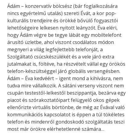
Ádám – konzervatív bölcsész (bár foglalkozására
nincs egyértelmű utalás) szereti Évát, a kor pop-
kulturális trendjeire és örökké bővülő fogyasztói
lehetőségeire lelkesen nyitott leányzót. Éva eléri,
hogy Ádám végre be tegye lábát egy mobiltelefont
árusító üzletbe, ahol viszont csodálatos módon
megnyeri a világ legfejlettebb telefonját, a
Szolgáltató csúcskészülékét és a vele járó extra
jutalmakat is, föltéve, ha részvételt vállal egy örökös
telefon-készültséggel járó globális versengésben.
Ádám – Éva kedvéért – igent mond a kihívásra, nem
tudva mire vállalkozik. A sátáni verseny viszont nem
csupán testestől-lelkestől beszippantja, bezárva egy
piacot és szórakoztatóipart felügyelő okos gépek
ellenőrizte virtuális börtönbe, de még az Évával való
kommunikációs kapcsolatot is éppen a túl tökéletes
telefon és mindenről gondoskodó szolgáltatás teszi
most már örökre elérhetetlenné számára…