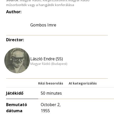
Source:
Magyar Rádió; Kiegészítésként Magyar Rádió
műsorboríték vagy a hangjáték konferálása
Author:
Gombos Imre
Director:
László Endre (55)
Magyar Rádió (Budapest)
Kézi besorolás
AI kategorizálás
Játékidő
50 minutes
Bemutató
October 2,
dátuma
1955