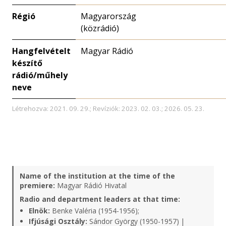
Régió
Magyarország
(közrádió)
Hangfelvételt
Magyar Rádió
készítő
rádió/műhely
neve
Létrehozva: 2021. 09. 29.; Revíziók: 2023. 02. 03.; 2026. 05. 23.
Name of the institution at the time of the
premiere:
Magyar Rádió Hivatal
Radio and department leaders at that time:
Elnök:
Benke Valéria (1954-1956);
Ifjúsági Osztály:
Sándor György (1950-1957) |