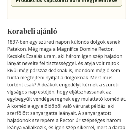
Produkciós kapcsolati ábra megjelenítése
Korabeli ajánló
1837-ben egy szüreti napon különös dolgok esnek
Patakon. Még maga a Magnifice Domine Rector.
Kecskés Ézsaiás uram, aki három igen szép hajadon
lányát nevelte fel tisztességgel, és atyja volt rajtok
kívül még párszáz deáknak is, mondom még ő sem
tudta megfejteni nyitját a dolgoknak. Mert mi is
történt csak? A deákok engedélyt kérnek a szüreti
vígságos nap estéjén, hogy eljátszhassanak az
egybegyűlt vendégseregnek egy mulattató komédiát.
A komédia egy előidőből való várurat példáz, aki
szerfölött sanyargatta leányait. A sanyargatott
hajadonok szerepére a Rector úr szépséges három
leánya vállalkozik, és igen szép sikerrel, mert a darab