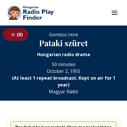
To navigation
To contents
Menu
0
Gombos Imre
Pataki szüret
Hungarian radio drama
50 minutes
October 2, 1955
(At least 1 repeat broadcast. Kept on air for 1
year)
Magyar Rádió