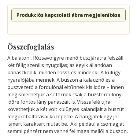
Produkciós kapcsolati ábra megjelenítése
Összefoglalás
A balatoni, Rózsavölgyre menő buszjáratra felszáll
két félig szenilis nyugdíjas; az egyik állandóan
panaszkodik, minden rossz és mindenki. A külügy
nyaralójába mennek. A buszon a kalauznő és a
buszvezető a fordulónál eltűnnek kis időre – innen
megismerhetjük a sofőrnek csak a buzsfordulónyi
időre fontos lány panaszait is. Visszafelé újra
követhetjük a két volt külügyes kalandjait a buszút
megpróbáltatásai közepette. A hangjáték egy jól
ismert karaktert mutat be. Aki például a csomagját
semmi pénzért nem venné fel maga mellől a buszon,