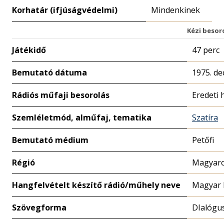
Korhatár (ifjúságvédelmi)
Mindenkinek
Kézi besor
Játékidő
47 perc
Bemutató dátuma
1975. de
Rádiós műfaji besorolás
Eredeti 
Szemléletmód, alműfaj, tematika
Szatíra
Bemutató médium
Petőfi
Régió
Magyaro
Hangfelvételt készítő rádió/műhely neve
Magyar 
Szövegforma
DIalógu