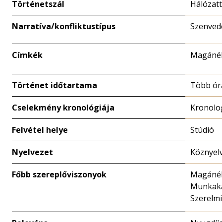
Történetszál
Hálózat
Narratíva/konfliktustípus
Szenved
Címkék
Magánél
Történet időtartama
Több ór
Cselekmény kronológiája
Kronolo
Felvétel helye
Stúdió
Nyelvezet
Köznyel
Főbb szereplőviszonyok
Magánéle
Munkaka
Szerelmi