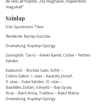
de neki áll följebb. „Ha meghalok, följelentem
magukat!”
Színlap
Írta: Gyurkovics Tibor
Rendezte: Barlay Gusztáv
Dramaturg: Kopányi György
Szereplők: Tarró – Feleki Kamill, Csőke – Pethes
Sándor
Kalauznő – Borbás Gabi, Sofőr –
Csíkos Gábor, I. utas – Kautzky József,
II. utas – Suka Sándor, III. utas –
Basilides Zoltán, Irányító – Bay Gyula,
Árus – Báró Anna, Trafikos – Bakó Márta
Dramaturg: Kopányi György