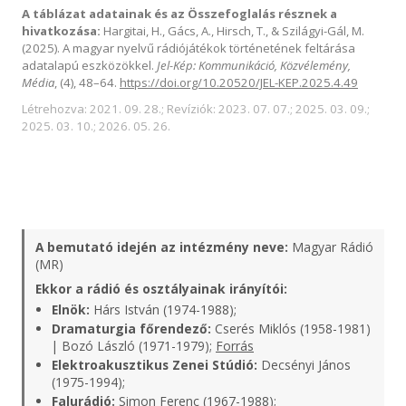
A táblázat adatainak és az Összefoglalás résznek a
hivatkozása:
Hargitai, H., Gács, A., Hirsch, T., & Szilágyi-Gál, M.
(2025). A magyar nyelvű rádiójátékok történetének feltárása
adatalapú eszközökkel.
Jel-Kép: Kommunikáció, Közvélemény,
Média
, (4), 48–64.
https://doi.org/10.20520/JEL-KEP.2025.4.49
Létrehozva: 2021. 09. 28.; Revíziók: 2023. 07. 07.; 2025. 03. 09.;
2025. 03. 10.; 2026. 05. 26.
A bemutató idején az intézmény neve:
Magyar Rádió
(MR)
Ekkor a rádió és osztályainak irányítói:
Elnök:
Hárs István (1974-1988);
Dramaturgia főrendező:
Cserés Miklós (1958-1981)
| Bozó László (1971-1979);
Forrás
Elektroakusztikus Zenei Stúdió:
Decsényi János
(1975-1994);
Falurádió:
Simon Ferenc (1967-1988);