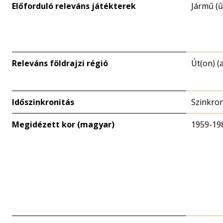
Előforduló releváns játékterek
Jármű (ű
Releváns földrajzi régió
Út(on) (
Időszinkronitás
Szinkro
Megidézett kor (magyar)
1959-19