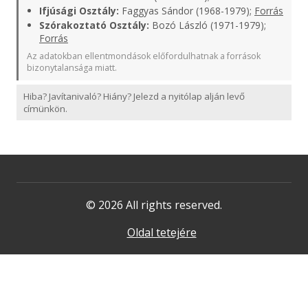
Ifjúsági Osztály:
Faggyas Sándor (1968-1979);
Forrás
Szórakoztató Osztály:
Bozó László (1971-1979);
Forrás
Az adatokban ellentmondások előfordulhatnak a források
bizonytalansága miatt.
Hiba? Javítanivaló? Hiány? Jelezd a nyitólap alján levő
címünkön.
© 2026 All rights reserved.
Oldal tetejére