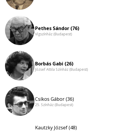
Pethes Sándor (76)
Vígszínház (Budapest)
Borbás Gabi (26)
József Attila Színház (Budapest)
Csíkos Gábor (36)
25. Színház (Budapest)
Kautzky József (48)