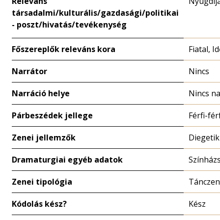
Releváns
Nyugdíj
társadalmi/kulturális/gazdasági/politikai
- poszt/hivatás/tevékenység
Főszereplők releváns kora
Fiatal, I
Narrátor
Nincs
Narráció helye
Nincs na
Párbeszédek jellege
Férfi-fér
Zenei jellemzők
Diegetik
Dramaturgiai egyéb adatok
Színház
Zenei tipológia
Tánczen
Kódolás kész?
Kész