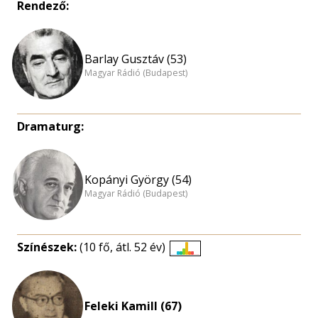
Rendező:
Barlay Gusztáv (53)
Magyar Rádió (Budapest)
Dramaturg:
Kopányi György (54)
Magyar Rádió (Budapest)
Színészek:
(10 fő, átl. 52 év)
Életkori
eloszlás
nagyítása
Feleki Kamill (67)