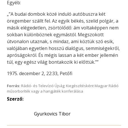
Egyéb:
„”A budai dombok közé induló autóbuszra két
öregember szállt fel. Az egyik békés, szelid polgár, a
másik elégedetlen, zsörtölődő: ám voltaképpen nem
sokban különböznek egymástól. Megszokott
útvonalon utaznak, s mindaz, ami köztük szó esik,
valójában egyetlen hosszú dialógus, semmiségekről,
apróságokról. És mégis lassan a két ember jellemén
túl, egy egész világ bontakozik ki előttük.””
1975. december 2, 22:33, Petőfi
Forrás:
Rádió- és Televízió Újság; Kiegészítésként Magyar Rádió
műsorboríték vagy a hangjáték konferálása
Szerző:
Gyurkovics Tibor