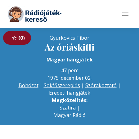
Tovább a navigációhoz
Tovább a tartalomhoz
Menü
0
Gyurkovics Tibor
Az óriáskifli
Magyar hangjáték
47 perc
1975. december 02.
Bohózat
|
Sokfőszereplős
|
Szórakoztató
|
Eredeti hangjáték
Megközelítés:
Szatíra
|
Magyar Rádió